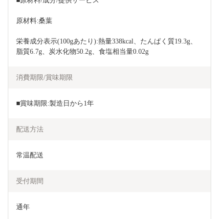
■原材料/成分/提供サービス
原材料:桑葉
栄養成分表示(100gあたり):熱量338kcal、たんぱく質19.3g、
脂質6.7g、炭水化物50.2g、食塩相当量0.02g
消費期限/賞味期限
■賞味期限:製造日から1年
配送方法
常温配送
受付期間
通年