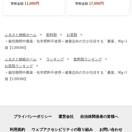
ーキー》(3尾入り・添加物不
麹」3種セット【1735467】
11,000円
17,000円
寄附金額
寄附金額
使用)【1762174】
ふるさと納税ホーム
飲料類
お茶類
＜栽培期間中農薬・化学肥料不使用＞健康志向の方が注目する「桑葉」90g×3
袋【1209390】
ふるさと納税ホーム
ランキング
飲料類ランキング
お茶類ランキング
＜栽培期間中農薬・化学肥料不使用＞健康志向の方が注目する「桑葉」90g×3
袋【1209390】
プライバシーポリシー
運営会社
自治体関係者の皆様へ
利用規約
ウェブアクセシビリティの取り組み
お問い合わせ