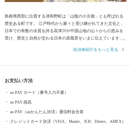
島根県西部に位置する津和野町は「山陰の小京都」とも呼ばれる
歴史ある町です。 江戸時代から脈々と受け継がれてきた文化と、
日本での有数の水質を誇る高津川や中国山地の山々からの恵みを
受け、歴史と自然が交わる日本の原風景をいまに伝えています。
町内にあるJR津和野駅は「SLやまぐち号」の終着駅として、多く
自治体紹介をもっと見る
のSLファンを出迎えています。 【150年前の風景に、今が見え
る】 町に残る江戸時代からの情景が現在まで受け継がれており、
町に根付く文化とともに人々の生活に根付いていおり、幕末の情
景を描いた図画「津和野百景図」に描かれた情景が、現在でも対
お支払い方法
比することが可能となっています。 この町に残る伝統や物語が一
つのストーリーとして文化庁が認定する日本遺産に「津和野今昔
au PAY カード（番号入力不要）
~百景図を歩く~」として選ばれました。 【町を走るＳＬ】 JR新山
au PAY 残高
口駅を出発駅として、JR津和野駅まで運行するSLやまぐち号。 全
長約95kmにわたる鉄道路線を古めかしい蒸気機関車が運行してい
au PAY（auかんたん決済）通信料金合算
ます。 市街地を抜け山間部に入ると、どこか懐かしい田園風景の
クレジットカード決済（VISA、Master、JCB、Diners、AMEX）
中を力強い汽笛の音とともに駆け抜けていくSLは、沿線に多くの