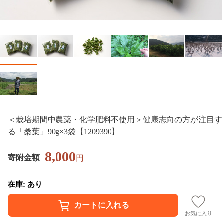
＜栽培期間中農薬・化学肥料不使用＞健康志向の方が注目す
る「桑葉」90g×3袋【1209390】
8,000
寄附金額
円
在庫: あり
お気に入り