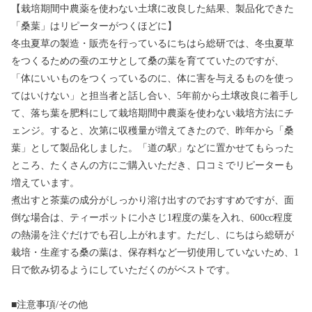
【栽培期間中農薬を使わない土壌に改良した結果、製品化できた
「桑葉」はリピーターがつくほどに】
冬虫夏草の製造・販売を行っているにちはら総研では、冬虫夏草
をつくるための蚕のエサとして桑の葉を育てていたのですが、
「体にいいものをつくっているのに、体に害を与えるものを使っ
てはいけない」と担当者と話し合い、5年前から土壌改良に着手し
て、落ち葉を肥料にして栽培期間中農薬を使わない栽培方法にチ
ェンジ。すると、次第に収穫量が増えてきたので、昨年から「桑
葉」として製品化しました。「道の駅」などに置かせてもらった
ところ、たくさんの方にご購入いただき、口コミでリピーターも
増えています。
煮出すと茶葉の成分がしっかり溶け出すのでおすすめですが、面
倒な場合は、ティーポットに小さじ1程度の葉を入れ、600cc程度
の熱湯を注ぐだけでも召し上がれます。ただし、にちはら総研が
栽培・生産する桑の葉は、保存料など一切使用していないため、1
日で飲み切るようにしていただくのがベストです。
■注意事項/その他