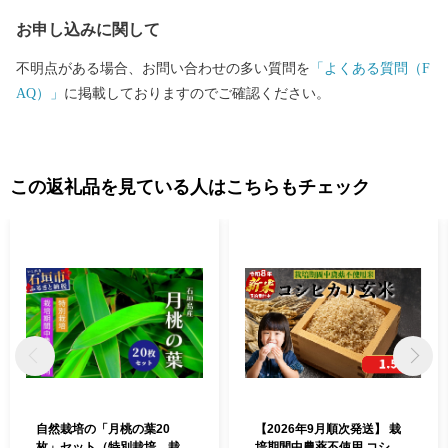
ファンが駆けつけるなど、多くの方を楽しませてくれています。
お申し込みに関して
路線を走る車両は、その優雅なたたずまいから「貴婦人」の愛称
でしたしまれるC57型車両と、「デゴイチ」の愛称で親しまれるD
不明点がある場合、お問い合わせの多い質問を
「よくある質問（F
51型車両で運行されており、車両がけん引する客車も昭和レトロ
AQ）」
に掲載しておりますのでご確認ください。
な雰囲気となっています。
この返礼品を見ている人はこちらもチェック
自然栽培の「月桃の葉20
【2026年9月順次発送】 栽
枚」セット（特別栽培、栽培
培期間中農薬不使用 コシヒ