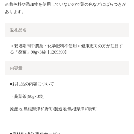
※着色料や添加物を使用していないので葉の色などにばらつきが
あります。
返礼品名
＜栽培期間中農薬・化学肥料不使用＞健康志向の方が注目す
る「桑葉」90g×3袋【1209390】
内容量
■お礼品の内容について
・桑葉茶[90g×3袋]
原産地:島根県津和野町/製造地:島根県津和野町