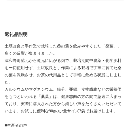
返礼品説明
土壌改良と手作業で栽培した桑の葉を飲みやすくした「桑葉」。
多くの反響が集まりました。
津和野町脇元から滝元に広がる畑で、栽培期間中農薬・化学肥料
を一切使用せず、土壌改良と手作業による栽培で丁寧に育てた桑
の葉を乾燥させ、お茶の代用品として手軽に飲める状態にしまし
た。
カルシウムやマグネシウム、鉄分、亜鉛、食物繊維などの栄養価
をもつといわれる「桑葉」は、健康志向の方の間で急速に広まっ
ており、実際に購入された方から嬉しい声をたくさんいただいて
います。お試しに便利な90gの少量サイズ3袋でお届けします。
■生産者の声