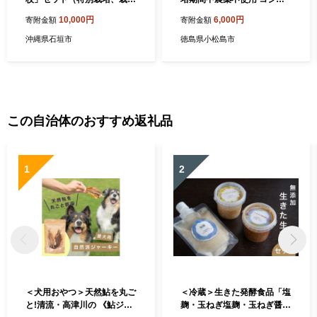
期間中農薬不使用）【 沖縄
カリ玄米 1.5kg 玄米 米 化学
10,000円
6,000円
寄附金額
寄附金額
県 石垣島産 月桃 葉 鑑賞 化
肥料不使用 こめ 健康 ご飯 ダ
学肥料不使用 】OI-15
イエット 栄養豊富 ビタミン
沖縄県石垣市
徳島県小松島市
ミネラル 小松島市
この自治体のおすすめ返礼品
1
2
＜犬用おやつ＞天然鮎を丸ご
＜冷蔵＞生きた発酵食品「塩
と!清流・高津川の 《鮎ジャ
麹・玉ねぎ塩麹・玉ねぎ醤油