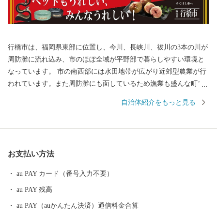
行橋市は、福岡県東部に位置し、今川、長峡川、祓川の3本の川が
周防灘に流れ込み、市のほぼ全域が平野部で暮らしやすい環境と
なっています。 市の南西部には水田地帯が広がり近郊型農業が行
われています。また周防灘にも面しているため漁業も盛んな町で
す。 近年では、市内を通る東九州自動車道、国道201号バイパス
自治体紹介をもっと見る
が開通し一層インフラの整備が進み、京築地区の中核都市として
着実に発展を続けています。 ふるさと納税専用番号（フリーダイ
ヤル） （ゆくはし ゴー） 0120 - 1984 - 50 ふるさと
納税専用メールアドレス furusato@city.yukuhashi.lg.jp
お支払い方法
au PAY カード（番号入力不要）
au PAY 残高
au PAY（auかんたん決済）通信料金合算