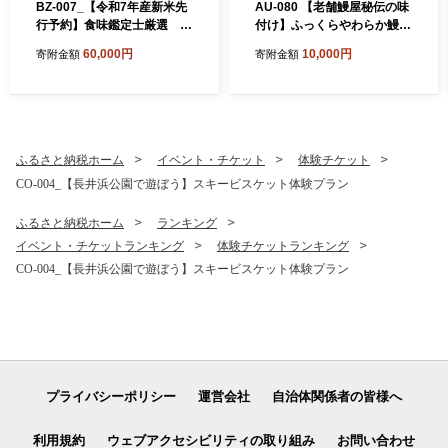
BZ-007_【令和7年産新米先
AU-080 【老舗鰻屋秘伝の味
行予約】食味鑑定士厳選
付け】ふっくらやわらか鰻の
福岡県産夢つくし20kg（5kg
蒲焼3尾（280g前後×3尾）
60,000円
10,000円
寄附金額
寄附金額
×4)
ふるさと納税ホーム
イベント・チケット
体験チケット
CO-004_【長井浜公園で遊ぼう】スキービスケット体験プラン
ふるさと納税ホーム
ランキング
イベント・チケットランキング
体験チケットランキング
CO-004_【長井浜公園で遊ぼう】スキービスケット体験プラン
プライバシーポリシー
運営会社
自治体関係者の皆様へ
利用規約
ウェブアクセシビリティの取り組み
お問い合わせ