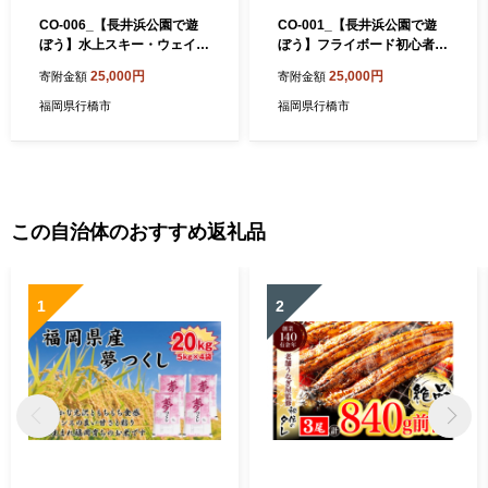
CO-006_【長井浜公園で遊
CO-001_【長井浜公園で遊
ぼう】水上スキー・ウェイク
ぼう】フライボード初心者体
ボード体験プラン
験プラン
25,000円
25,000円
寄附金額
寄附金額
福岡県行橋市
福岡県行橋市
この自治体のおすすめ返礼品
1
2