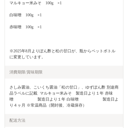
マルキョー米みそ　100g　×1 
白味噌　100g　×1 
赤味噌　100g　×1
※2025年8月よりぽん酢と松の甘口が、瓶からペットボトル
に変更しています。
消費期限/賞味期限
さしみ醤油、こいくち醤油「松の甘口」、ゆずぽん酢 別途商
品ラベルに記載  マルキョー米みそ　製造日より１年 赤味
噌　　　　　　製造日より１年 白味噌　　　　　　製造日よ
り４ヶ月 ※常温商品（開封後、冷蔵保存）
配送方法