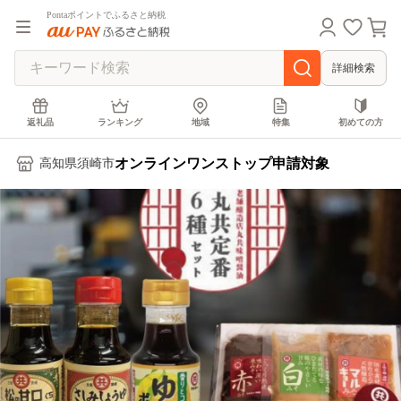
Pontaポイントでふるさと納税
詳細検索
返礼品
ランキング
地域
特集
初めての方
オンラインワンストップ申請対象
高知県須崎市