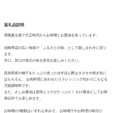
返礼品説明
潮風薫る蔵で大正時代からお味噌とお醤油を造っています。
須崎周辺の広い地域で「ふるさとの味」として親しまれ今に至り
ます。
甘口、旨口の地元の味を是非お楽しみください。
高知県産の柚子をたっぷり使ったゆずぽん酢はタタキや焼き魚に
はもちろん、 お肉料理に合わせたりドレッシング代わりにもなる
万能調味料です。
また、さしみ醤油は旨味とコクがたっぷり！ かけ醤油としてお刺
身以外でも楽しめます。
お味噌の3種類はいずれも米みそ。 お味噌汁やお料理の味付け