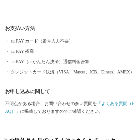
ンカンといった柑橘類、野菜も絶品です。 【お問合せはこちら】
・返礼品、お届けの時期に関して 須崎商工会議所 TEL：0889-59-0
529 MAIL：s-furusato@cciweb.or.jp ・お申し込み、書類、ご入金方
お支払い方法
法等について 須崎市 ふるさと納税担当 TEL： 050-1730-1325 M
AIL：info@susaki-furusato.com
au PAY カード（番号入力不要）
au PAY 残高
au PAY（auかんたん決済）通信料金合算
クレジットカード決済（VISA、Master、JCB、Diners、AMEX）
お申し込みに関して
不明点がある場合、お問い合わせの多い質問を
「よくある質問（F
AQ）」
に掲載しておりますのでご確認ください。