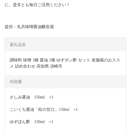
に、是非とも毎日ご活用ください！
提供：丸共味噌醤油醸造場
返礼品名
調味料 味噌 3種 醤油 2種 ゆずポン酢 セット 老舗蔵のおスス
メ 詰め合わせ 高知県 須崎市
内容量
さしみ醤油　150ml　×1 
こいくち醤油「松の甘口」150ml　×1 
ゆずぽん酢　150ml　×1 