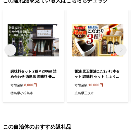
この返礼品を見ている人はこちらもチェック
調味料セット 2種 × 200ml 詰
醤油 児玉醤油こだわり3本セ
め合わせ 徳島県 調味料 醤油
ット 調味料 セット しょうゆ
しょうゆ ポン酢 贈答 ギフト
ポン酢 だし 醤油 出汁 ギフト
8,000円
10,000円
寄附金額
寄附金額
プレゼント
三次市/児玉醤油 [APAM002]
徳島県小松島市
広島県三次市
この自治体のおすすめ返礼品