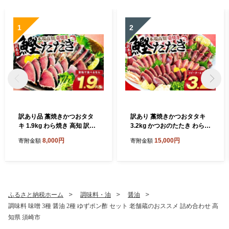
1
2
訳あり品 藁焼きかつおタタ
訳あり 藁焼きかつおタタキ
キ 1.9kg わら焼き 高知 訳あ
3.2kg かつおのたたき わら焼
り 不揃い かつおのたたき 冷
き 高知 訳あり品 不揃い 冷凍
8,000円
15,000円
寄附金額
寄附金額
凍 真空 小分け 個包装 おつま
真空 小分け 個包装 おつまみ
み おかず 惣菜 晩ごはん 加工
おかず 惣菜 晩ごはん 加工品
品 カツオ 鰹 刺身 魚 高知県
カツオ 鰹 刺身 魚 高知県 須
須崎市
崎市
ふるさと納税ホーム
調味料・油
醤油
調味料 味噌 3種 醤油 2種 ゆずポン酢 セット 老舗蔵のおススメ 詰め合わせ 高
知県 須崎市