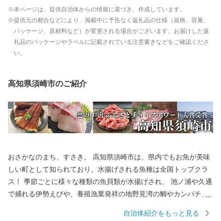
本ページは、提供自治体からの情報に基づき、作成しています。
提供元の都合などにより、掲載中に予告なく返礼品の仕様（規格、容量、
パッケージ、原材料など）が変更される場合がございます。お届けした返
礼品のパッケージやラベルに記載されている注意書きなどをご確認くださ
い。
高知県須崎市のご紹介
おさかなのまち、すさき。 高知県須崎市は、県内でもお魚が美味
しい町として知られており、水揚げされる魚種は全国トップクラ
ス！ 季節ごとに様々な種類の魚貝類が水揚げされ、 池ノ浦や久通
で捕れる伊勢えびや、養殖漁業発祥の地野見湾の鯛やカンパチ、
季節限定で食べられるメジカの刺身も人気を集め、鮮度抜群の魚
自治体紹介をもっと見る
貝類を楽しめます。 また、黒潮の恵みをたっぷり受けた文旦やポ