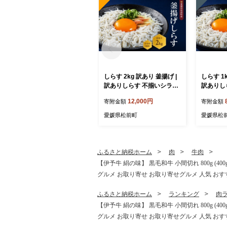
しらす 2kg 訳あり 釜揚げ |
しらす 1kg 訳あり 釜
訳ありしらす 不揃いシラス
訳ありし
国産しらす 冷凍シラス 釜揚
国産しら
12,000円
寄附金額
寄附金額
げしらす シラス丼 海の幸
げしらす
愛媛県産シラス しらす シラ
愛媛県産
愛媛県松前町
愛媛県松
ス 釜揚げしらす 惣菜 弁当
ス 釜揚げ
簡単調理 ごはんのお供 加工
簡単調理
品 海の幸 しらす丼 グルメ
品 海の幸
食品 魚介 小魚 魚 鮮魚 海鮮
食品 魚介
ふるさと納税ホーム
肉
牛肉
シラス 卵 たまご 訳あり商
シラス 卵
【伊予牛 絹の味】 黒毛和牛 小間切れ 800g (40
品 愛媛県 松前町
品 愛媛県
グルメ お取り寄せ お取り寄せグルメ 人気 おす
ふるさと納税ホーム
ランキング
肉
【伊予牛 絹の味】 黒毛和牛 小間切れ 800g (40
グルメ お取り寄せ お取り寄せグルメ 人気 おす