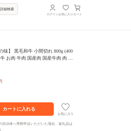
詳細検索
ログイン
お気に入り
カート
方
味】 黒毛和牛 小間切れ 800g (400
黒毛和牛 お肉 牛肉 国産肉 国産牛肉 肉 和
 国産和牛 おにく オニク にく 国産牛
れ 焼き肉 炒め物 煮物 グルメ お取り
寄せグルメ 人気 おすすめ 国産 愛媛
円
お気に入り
の自治体へ寄附申込いただいた場合、返礼品は
ん。