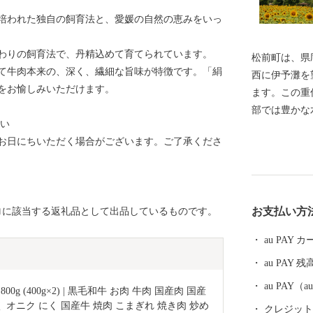
培われた独自の飼育法と、愛媛の自然の恵みをいっ
わりの飼育法で、丹精込めて育てられています。
松前町は、県
て牛肉本来の、深く、繊細な旨味が特徴です。「絹
西に伊予灘を
をお愉しみいただけます。
ます。この重
部では豊かな
さい
した農業地帯
お日にちいただく場合がございます。ご了承くださ
り、湧水を利
す。 また、
ど主要交通拠
する暮らしや
お支払い方
8号ロに該当する返礼品として出品しているものです。
au PAY
au PAY 残
au PAY
g (400g×2) | 黒毛和牛 お肉 牛肉 国産肉 国産
く オニク にく 国産牛 焼肉 こまぎれ 焼き肉 炒め
クレジットカ