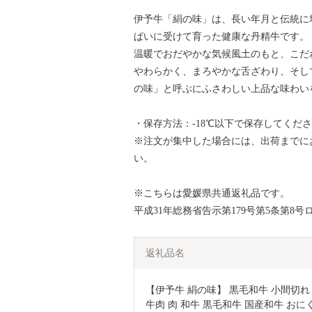
伊予牛「絹の味」は、長い年月と伝統に
ぱいに受けて育った健康な丹精牛です。
温暖でおだやかな気候風土のもと、こだ
やわらかく、まろやかな舌ざわり、そし
の味」と呼ぶにふさわしい上品な味わい
・保存方法：-18℃以下で保存してくだ
※注文が集中した場合には、出荷までに
い。
※こちらは愛媛県共通返礼品です。
平成31年総務省告示第179号第5条第
返礼品名
【伊予牛 絹の味】 黒毛和牛 小間切れ 800
牛肉 肉 和牛 黒毛和牛 国産和牛 おに