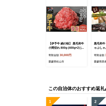
【伊予牛 絹の味】 黒毛和牛
黒毛和牛 
小間切れ 800g (400g×2) |
ゃぶしゃぶ
黒毛和牛 お肉 牛肉 国産肉
(冷凍)
30,000円
寄附金額
寄附金額
国産牛肉 肉 和牛 黒毛和牛
精肉店 | 黒毛和牛 A4～A5
国産和牛 おにく オニク に
お肉 牛肉
愛媛県松山市
愛媛県西
く 国産牛 焼肉 こまぎれ 焼
ース 国産
き肉 炒め物 煮物 グルメ お
牛 おにく
取り寄せ お取り寄せグルメ
せ おすす
人気 おすすめ 国産 愛媛県
条市
松山市
この自治体のおすすめ返礼
1
2