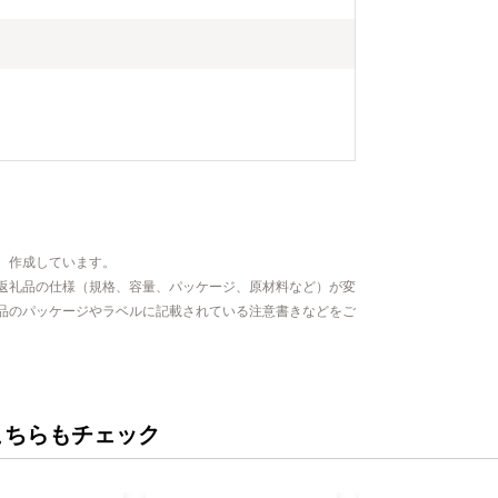
、作成しています。
返礼品の仕様（規格、容量、パッケージ、原材料など）が変
品のパッケージやラベルに記載されている注意書きなどをご
こちらもチェック