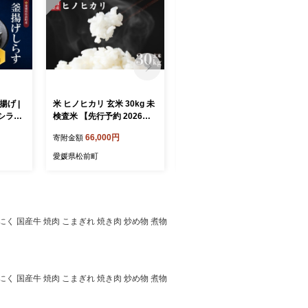
米 ヒノヒカリ 玄米 30kg 未
米 ヒノヒカリ 精米 10kg 未
シラス
検査米 【先行予約 2026年1
検査米 【先行予約 2026年1
ス 釜揚
0月下旬から順次発送米】 |
0月下旬から順次発送米】 |
66,000円
25,000円
寄附金額
寄附金額
海の幸
国内産 ひのひかり ヒノヒカ
国内産 ひのひかり ヒノヒカ
す シラ
リ 未検査米 白米 お米 こめ
リ 未検査米 白米 お米 こめ
愛媛県松前町
愛媛県松前町
 弁当
お米 愛媛県 松前町 松前 ま
お米 愛媛県 松前町 松前 ま
供 加工
さき 愛媛 えひめ おこめ 愛
さき 愛媛 えひめ おこめ 愛
グルメ
媛県産米 松前町産米 美味し
媛県産米 松前町産米 美味し
魚 海鮮
いお米 お米 贈答 贈り物 愛
いお米 お米 贈答 贈り物 愛
あり商
媛県 松前町 松前町おすすめ
媛県 松前町 松前町おすすめ
ク にく 国産牛 焼肉 こまぎれ 焼き肉 炒め物 煮物
ク にく 国産牛 焼肉 こまぎれ 焼き肉 炒め物 煮物