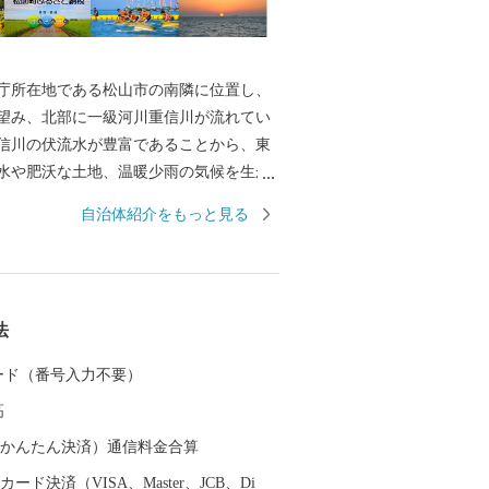
庁所在地である松山市の南隣に位置し、
望み、北部に一級河川重信川が流れてい
信川の伏流水が豊富であることから、東
水や肥沃な土地、温暖少雨の気候を生か
が形成され、のどかな田園風景が広が
自治体紹介をもっと見る
用した美しい親水公園も点在していま
松山空港や高速道路のインターチェンジな
点にアクセスがよく、都市と自然が調和
すい町です。
法
 カード（番号入力不要）
高
（auかんたん決済）通信料金合算
ード決済（VISA、Master、JCB、Di