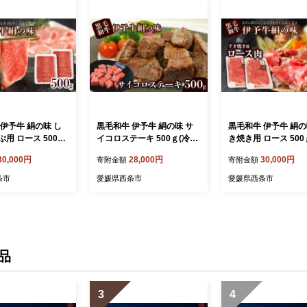
伊予牛 絹の味 し
黒毛和牛 伊予牛 絹の味 サ
黒毛和牛 伊予牛 絹の味
用 ロース 500ｇ
イコロステーキ 500ｇ(冷凍)
き焼き用 ロース 500
 愛媛県西条市 青野
愛媛県西条市 青野精肉店
凍) 愛媛県西条市 
30,000円
28,000円
30,000円
寄附金額
寄附金額
| 黒毛和牛 A4～A5 お肉 牛
店 | 黒毛和牛 A4～A5 お肉
 しゃぶしゃぶ ロ
肉 ステーキ 国産肉 国産牛
牛肉 すき焼き ロース
条市
愛媛県西条市
愛媛県西条市
肉 国産牛肉 肉 和
肉 肉 和牛 おにく グルメ お
肉 国産牛肉 肉 和牛
 グルメ お取り寄
取り寄せ おすすめ 国産 愛
グルメ お取り寄せ 
め 国産 愛媛県 西
媛県 西条市
国産 愛媛県 西条市
品
3
4