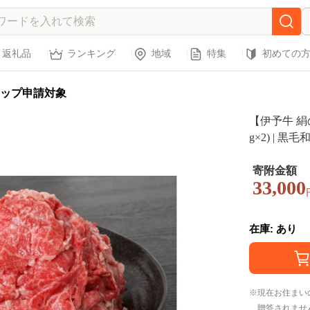
返礼品
ランキング
地域
特集
初めての
ップ申請対象
【伊予牛 絹の
g×2) | 
牛 黒毛和牛
焼肉 こまぎ
寄附金額
33,000
寄せ お取り
県 松山市
在庫: あり
現在お住まい
贈答されませ