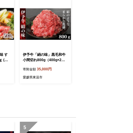
 す
伊予牛「絹の味」黒毛和牛
ｇ (冷
小間切れ800g（400g×2）
青野精肉
お肉 牛肉 丹精牛 やわらか
35,000円
寄附金額
まろやか 舌ざわり 旨味 食
 国産
材 料理 肉料理 夕飯 炒め物
愛媛県東温市
 おにく
国産 日本産 愛媛県産
おすすめ
5
6