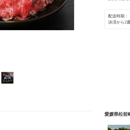
配送時期：
決済から2
愛媛県松前