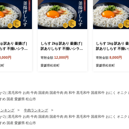
揚げ |
しらす 2kg 訳あり 釜揚げ |
しらす 1kg 訳あり 釜揚げ |
らす 不揃いシラス
訳ありしらす 不揃いシラス
訳ありしらす 不揃い
す 冷凍シラス 釜揚
国産しらす 冷凍シラス 釜揚
国産しらす 冷凍シラ
8,000円
12,000円
8,000円
寄附金額
寄附金額
 シラス丼 海の幸
げしらす シラス丼 海の幸
げしらす シラス丼 
シラス しらす シラ
愛媛県産シラス しらす シラ
愛媛県産シラス しら
前町
愛媛県松前町
愛媛県松前町
しらす 惣菜 弁当
ス 釜揚げしらす 惣菜 弁当
ス 釜揚げしらす 惣菜
 ごはんのお供 加工
簡単調理 ごはんのお供 加工
簡単調理 ごはんのお
 しらす丼 グルメ
品 海の幸 しらす丼 グルメ
品 海の幸 しらす丼 
 小魚 魚 鮮魚 海鮮
食品 魚介 小魚 魚 鮮魚 海鮮
食品 魚介 小魚 魚 鮮
 たまご 訳あり商
シラス 卵 たまご 訳あり商
シラス 卵 たまご 訳
0g×2) | 黒毛和牛 お肉 牛肉 国産肉 国産牛肉 肉 和牛 黒毛和牛 国産和牛 おにく オニ
 松前町
品 愛媛県 松前町
品 愛媛県 松前町
すめ 国産 愛媛県 松山市
ランキング
牛肉ランキング
0g×2) | 黒毛和牛 お肉 牛肉 国産肉 国産牛肉 肉 和牛 黒毛和牛 国産和牛 おにく オニ
すめ 国産 愛媛県 松山市