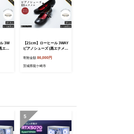
ル 3W
【21cm】ローヒール 3WAY
(黒エナ
ピアノシューズ (黒エナメ
靴 くつ
ル・子供サイズ) | 靴 くつ シ
86,000円
寄附金額
 日本製
ューズ レディース 日本製
 負担軽
特許取得 滑り止め付 負担軽
茨城県龍ケ崎市
落 オシ
減 ピアノ 専用 お洒落 オシ
ども キ
ャレ 上品 子ども こども キ
ギフト
ッズ お祝い 贈り物 ギフト
茨城県 龍ケ崎市
5
6