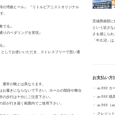
得の湾曲ヒール』 『リトルピアニストオリジナル
です。
茨城県南部に
を奏でる』
という近さな
い通りのペダリングを実現』
さを感じられ
「牛久沼」は
出』
また、「まち
」 としてお使いいただき、ストレスフリーで思い通
を支えたい！
娠、出産、育
さまざまな支
らも「子ども
お支払い方
らえるようなま
、通常の靴とは異なります。
ケ崎市は、一
au PAY
はお履きにならないで下さい。ホールの階段や舞台
ることから、
au PAY 残
所の歩行は十分にご注意下さい。
職人が新たな
の目が行き届く範囲内でご使用下さい。
ります。それ
au PAY
せていただき
クレジットカ