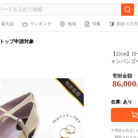
返礼品
ランキング
地域
特集
初めての
トップ申請対象
【22cm】ロ
ャンパンゴー
ズ レディー
軽減 ピアノ
寄附金額
86,000
人用 お祝い
在庫: あり
現在お住まい
贈答されませ