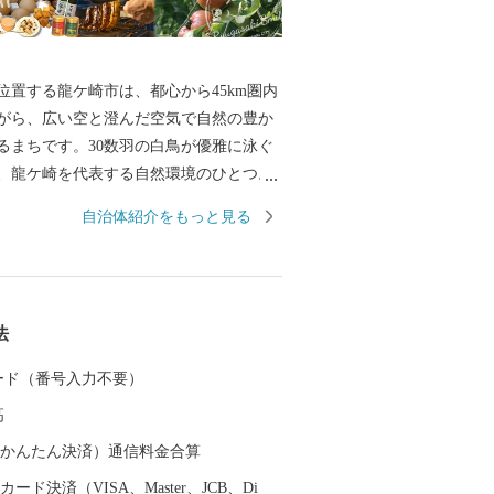
位置する龍ケ崎市は、都心から45km圏内
がら、広い空と澄んだ空気で自然の豊か
るまちです。30数羽の白鳥が優雅に泳ぐ
、龍ケ崎を代表する自然環境のひとつ。
全体で子どもを育てたい！そして子育て
自治体紹介をもっと見る
」そんな想いを実現するべく、結婚、妊
児、教育、それぞれのステージに応じた
援策を展開しています。そして、これか
を産み、育てるなら龍ケ崎」と思っても
法
ちづくりを進めていきます。 そんな龍
大商業のまちとして名を馳せた時代もあ
 カード（番号入力不要）
こだわりの職人が作る老舗の品や、若手
高
風を吹き込み送り出した品々が数多くあ
らの品々を、ご寄附へのお礼として贈ら
（auかんたん決済）通信料金合算
ます。
ード決済（VISA、Master、JCB、Di