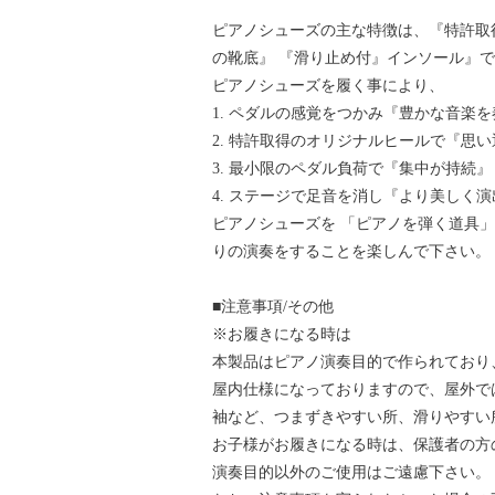
ピアノシューズの主な特徴は、『特許取
の靴底』 『滑り止め付』インソール』
ピアノシューズを履く事により、
1. ペダルの感覚をつかみ『豊かな音楽
2. 特許取得のオリジナルヒールで『思
3. 最小限のペダル負荷で『集中が持続』
4. ステージで足音を消し『より美しく演
ピアノシューズを 「ピアノを弾く道具
りの演奏をすることを楽しんで下さい。
■注意事項/その他
※お履きになる時は
本製品はピアノ演奏目的で作られており
屋内仕様になっておりますので、屋外で
袖など、つまずきやすい所、滑りやすい
お子様がお履きになる時は、保護者の方
演奏目的以外のご使用はご遠慮下さい。