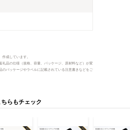
、作成しています。
返礼品の仕様（規格、容量、パッケージ、原材料など）が変
品のパッケージやラベルに記載されている注意書きなどをご
こちらもチェック