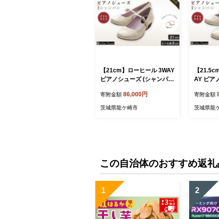
【21cm】ローヒール 3WAY
【21.5
ピアノシューズ (シャンパン
AY ピア
ゴールド・子供サイズ) | 靴
パンゴー
86,000円
寄附金額
寄附金額
くつ シューズ レディース
| 靴 く
日本製 特許取得 滑り止め付
ス 日本製
茨城県龍ケ崎市
茨城県龍
負担軽減 ピアノ 専用 お洒
め付 負担
落 オシャレ 上品 大人 大人
お洒落 オ
用 お祝い 贈り物 ギフト 茨
大人用 お
城県 龍ケ崎市
ト 茨城県
この自治体のおすすめ返礼
1
2