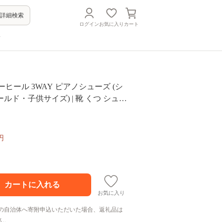
詳細検索
ログイン
お気に入り
カート
方
ーヒール 3WAY ピアノシューズ (シ
ルド・子供サイズ) | 靴 くつ シュー
ス 日本製 特許取得 滑り止め付 負担
 専用 お洒落 オシャレ 上品 大人 大
 贈り物 ギフト 茨城県 龍ケ崎市
円
お気に入り
の自治体へ寄附申込いただいた場合、返礼品は
ん。