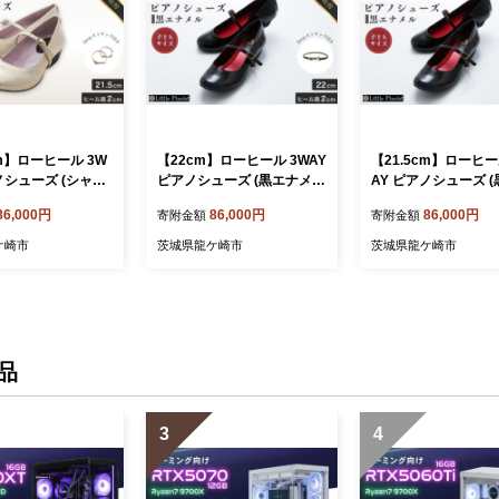
cm】ローヒール 3W
【22cm】ローヒール 3WAY
【21.5cm】ローヒー
ノシューズ (シャン
ピアノシューズ (黒エナメ
AY ピアノシューズ 
ルド・子供サイズ)
ル・子供サイズ) | 靴 くつ シ
メル・子供サイズ) | 
86,000円
86,000円
86,000円
寄附金額
寄附金額
つ シューズ レディー
ューズ レディース 日本製
シューズ レディース
 特許取得 滑り止
特許取得 滑り止め付 負担軽
特許取得 滑り止め付
ケ崎市
茨城県龍ケ崎市
茨城県龍ケ崎市
軽減 ピアノ 専用
減 ピアノ 専用 お洒落 オシ
減 ピアノ 専用 お洒
シャレ 上品 大人
ャレ 上品 子ども こども キ
ャレ 上品 子ども こ
祝い 贈り物 ギフ
ッズ お祝い 贈り物 ギフト
ッズ お祝い 贈り物 
 龍ケ崎市
茨城県 龍ケ崎市
茨城県 龍ケ崎市
品
3
4