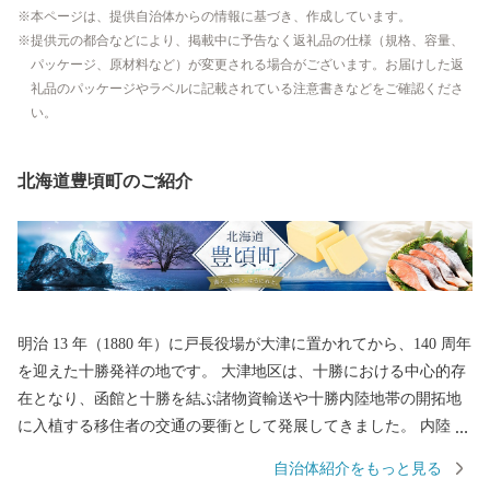
本ページは、提供自治体からの情報に基づき、作成しています。
提供元の都合などにより、掲載中に予告なく返礼品の仕様（規格、容量、
パッケージ、原材料など）が変更される場合がございます。お届けした返
礼品のパッケージやラベルに記載されている注意書きなどをご確認くださ
い。
北海道豊頃町のご紹介
明治 13 年（1880 年）に戸長役場が大津に置かれてから、140 周年
を迎えた十勝発祥の地です。 大津地区は、十勝における中心的存
在となり、函館と十勝を結ぶ諸物資輸送や十勝内陸地帯の開拓地
に入植する移住者の交通の要衝として発展してきました。 内陸部
は、明治 25 年に富山県人によって開拓が始められ、明治 30年に
自治体紹介をもっと見る
は二宮尊親率いる福島県人が二宮農場を開墾しています。二宮尊