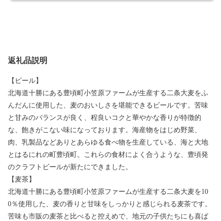
返礼品説明
【ビール】
北海道十勝にある豊頃町小笠原ファームが生産する二条大麦をふ
んだんに使用した、麦のおいしさを堪能できるビールです。苦味
と甘みのバランスが良く、程良いコクと華やかな香りが特徴的
な、飽きがこない味になっております。海産物をはじめ野菜、
肉、乳製品などありとあらゆる食べ物を生産している、海と大地
とはるにれの町豊頃町。これらの食材によく合うような、豊頃発
のクラフトビールが新たにできました。
【麦茶】
北海道十勝にある豊頃町小笠原ファームが生産する二条大麦を10
0％使用した、麦の香りと甘味をしっかりと感じられる麦茶です。
苦味も市販の麦茶と比べると控えめで、地元の子供たちにも喜ば