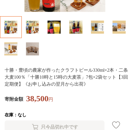
十勝・豊頃の農家が作ったクラフトビール330ml×2本・二条
大麦100％「十勝10時と15時の大麦茶」7包×2袋セット【3回
定期便】《お申し込みの翌月から出荷》
38,500
寄附金額
円
在庫：なし