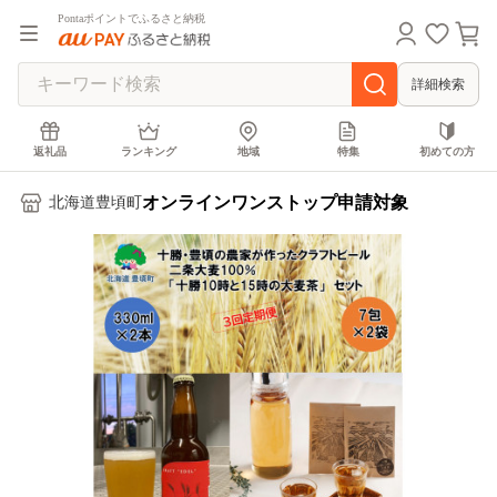
Pontaポイントでふるさと納税
詳細検索
返礼品
ランキング
地域
特集
初めての方
オンラインワンストップ申請対象
北海道豊頃町