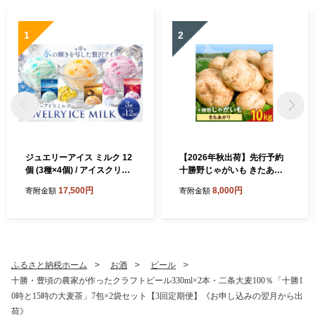
1
2
ジュエリーアイス ミルク 12
【2026年秋出荷】先行予約
個 (3種×4個) / アイスクリー
十勝野じゃがいも きたあか
ム ジェラート シャーベット
り 10kg 按田農場《2026年1
17,500円
8,000円
寄附金額
寄附金額
スイーツ お菓子 デザート ぶ
0月中旬-11月末頃出荷》北海
どう メロン ブルーハワイ 北
道 豊頃町 十勝野 じゃがいも
海道 豊頃町 ココロコ《7-14
農家直送 数量限定
日以内に出荷予定(土日祝除
く)》
ふるさと納税ホーム
お酒
ビール
十勝・豊頃の農家が作ったクラフトビール330ml×2本・二条大麦100％「十勝1
0時と15時の大麦茶」7包×2袋セット【3回定期便】《お申し込みの翌月から出
荷》