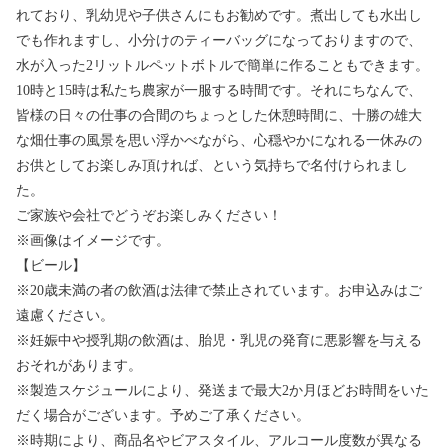
れており、乳幼児や子供さんにもお勧めです。煮出しても水出し
でも作れますし、小分けのティーバッグになっておりますので、
水が入った2リットルペットボトルで簡単に作ることもできます。
10時と15時は私たち農家が一服する時間です。それにちなんで、
皆様の日々の仕事の合間のちょっとした休憩時間に、十勝の雄大
な畑仕事の風景を思い浮かべながら、心穏やかになれる一休みの
お供としてお楽しみ頂ければ、という気持ちで名付けられまし
た。
ご家族や会社でどうぞお楽しみください！
※画像はイメージです。
【ビール】
※20歳未満の者の飲酒は法律で禁止されています。お申込みはご
遠慮ください。
※妊娠中や授乳期の飲酒は、胎児・乳児の発育に悪影響を与える
おそれがあります。
※製造スケジュールにより、発送まで最大2か月ほどお時間をいた
だく場合がございます。予めご了承ください。
※時期により、商品名やビアスタイル、アルコール度数が異なる