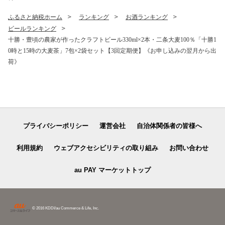
ふるさと納税ホーム
ランキング
お酒ランキング
ビールランキング
十勝・豊頃の農家が作ったクラフトビール330ml×2本・二条大麦100％「十勝1
0時と15時の大麦茶」7包×2袋セット【3回定期便】《お申し込みの翌月から出
荷》
プライバシーポリシー
運営会社
自治体関係者の皆様へ
利用規約
ウェブアクセシビリティの取り組み
お問い合わせ
au PAY マーケットトップ
© 2016 KDDI/au Commerce & Life, Inc.