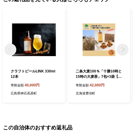
は、「ふるさと振興」と「町長お任せ」と定め町事業に充ててお
りますが、これは豊頃町が令和３年度に「やさしさと躍動のふれ
愛タウンとよころ」と将来像に掲げ、定めた「まちづくり計画」
のすべての分野に想いを寄せていただきたい！ということです。
町の一端として、ジュエリーアイスの壮大で神秘的な風景は動画
でご覧いただけますが、ぜひ皆様の目で実物をご覧いただき、感
動を共有してください。 「海よし！畑よし！肉よし！景色よし！
全部よし！」の豊頃町のファンになっていただき、これからも応
援いただけると、とっても嬉しいです！
クラフトビールLINK 330ml
二条大麦100％「十勝10時と
12本
15時の大麦茶」7包×3袋【6
回定期便】《お申し込みの翌
40,000円
42,000円
寄附金額
寄附金額
月から出荷》
広島県神石高原町
北海道豊頃町
この自治体のおすすめ返礼品