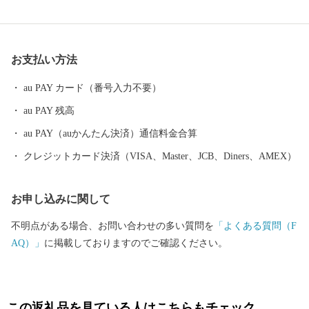
親の祖父「二宮尊徳」の報徳のおしえをよりどころとした開拓精
神は、今なお受け継がれ、本町発展の礎となっています。 町の中
央部には、十勝平野の中心河川の十勝川が縦貫しています。 冬に
お支払い方法
なると水面を覆いつくす氷が太平洋に流れ出し、河口の大津海岸
に打ち上げられた氷の塊が太陽の光を受け美しく輝く、ジュエリ
au PAY カード（番号入力不要）
ーアイスが一面に広がります。 十勝の厳しい寒さと、母なる大河
au PAY 残高
「十勝川」が生み出す自然の神秘です。 十勝川左岸には、左右に
大きく枝を伸ばしたはるにれの木が、歴史ある豊頃町の大草原に
au PAY（auかんたん決済）通信料金合算
そびえています。 推定樹齢は約150年。 雨の日も風の日も決して
クレジットカード決済（VISA、Master、JCB、Diners、AMEX）
離れることなく寄り添ってきた2本の木は、まるで永遠の愛を誓い
合った恋人たちのよう…。 春夏秋冬、それぞれの表情を見せてく
お申し込みに関して
れて、撮影スポットとしても北海道を代表する人気スポットで
す。 農業は、十勝川支流沿いに広がる肥沃な土地で営まれていま
不明点がある場合、お問い合わせの多い質問を
「よくある質問（F
す。畑作は寒冷地作物の馬鈴薯・甜菜・小麦・豆類を中心に輪作
AQ）」
に掲載しておりますのでご確認ください。
が行われ、畜産は搾乳が中心ですが、肉牛生産と有機質の活用を
目指した黒毛和種の導入も進んでいます。 今後も北海道豊頃町の
魅力を発信してまいりますので、自然が生み出す豊かな恵みをご
堪能いただけると幸いです。 ふるさと納税でいただいたご寄附
この返礼品を見ている人はこちらもチェック