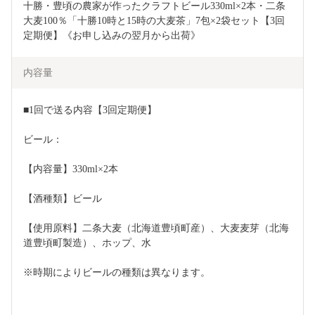
十勝・豊頃の農家が作ったクラフトビール330ml×2本・二条
大麦100％「十勝10時と15時の大麦茶」7包×2袋セット【3回
定期便】《お申し込みの翌月から出荷》
内容量
■1回で送る内容【3回定期便】
ビール：
【内容量】330ml×2本
【酒種類】ビール
【使用原料】二条大麦（北海道豊頃町産）、大麦麦芽（北海
道豊頃町製造）、ホップ、水
※時期によりビールの種類は異なります。