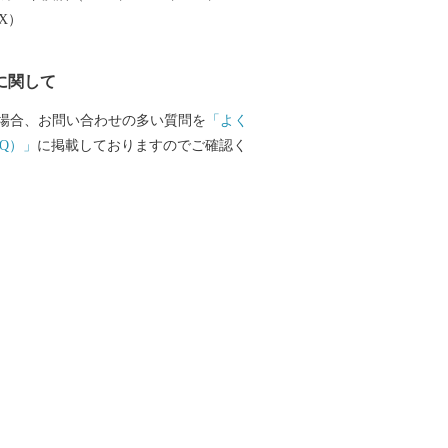
く枝を伸
EX）
れの木が、歴史ある豊頃町の大草原にそ
 推定樹齢は約150年。 雨の日も風の日
に関して
ることなく寄り添ってきた2本の木は、ま
を誓い合った恋人たちのよう…。 春夏秋
場合、お問い合わせの多い質問を
「よく
の表情を見せてくれて、撮影スポットと
Q）」
に掲載しておりますのでご確認く
代表する人気スポットです。 農業は、
いに広がる肥沃な土地で営まれていま
冷地作物の馬鈴薯・甜菜・小麦・豆類を
行われ、畜産は搾乳が中心ですが、肉牛
の活用を目指した黒毛和種の導入も進ん
自然が生み出す豊かな恵みをご堪能いた
でいただいたご寄附
と振興」と「町長お任せ」と定め町事業
ますが、これは豊頃町が令和３年度に
躍動のふれ愛タウンとよころ」と将来像
た「まちづくり計画」のすべての分野に