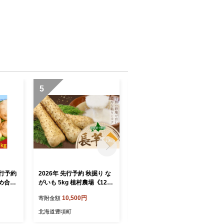
5
6
先行予約
2026年 先行予約 秋掘り な
【秋掘り】十勝豊頃産ごぼ
め合わ
がいも 5kg 植村農場《12月
う8.0kg 【2026年12月中旬
あかり
上旬頃から出荷》 北海道 豊
出荷予定】（先行受付）
10,500円
10,500円
寄附金額
寄附金額
2026
頃町 十勝 長芋 山芋 とろろ
【植村農場】
頃出荷》
野菜 旬 特産 産地直送 農家
北海道豊頃町
北海道豊頃町
 じゃ
直送 新鮮 贈答 ギフト 贈り