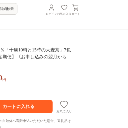
詳細検索
ログイン
お気に入り
カート
方
0％「十勝10時と15時の大麦茶」7包
回定期便】《お申し込みの翌月から出
0
円
お気に入り
の自治体へ寄附申込いただいた場合、返礼品は
ん。