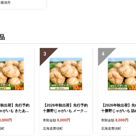
米
県菊池市
品
3
4
6年秋出荷】先行予約
【2026年秋出荷】先行予約
【2026年秋出荷】
ゃがいも きたあか
十勝野じゃがいも メークイ
十勝野じゃがいも 詰
g 按田農場《2026年
ン 10kg 按田農場《2026年
せセット 10kg きた
8,000円
8,000円
8,000円
寄附金額
寄附金額
-11月末頃出荷》北
10月中旬-11月末頃出荷》北
メークイン 按田農場《
町 十勝野 じゃが
海道 豊頃町 十勝野 じゃが
年10月中旬-11月末
頃町
北海道豊頃町
北海道豊頃町
家直送 数量限定
いも 農家直送 数量限定
北海道 豊頃町 十勝野