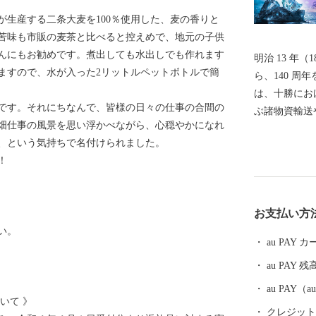
が生産する二条大麦を100％使用した、麦の香りと
苦味も市販の麦茶と比べると控えめで、地元の子供
んにもお勧めです。煮出しても水出しでも作れます
明治 13 年
ますので、水が入った2リットルペットボトルで簡
ら、140 周
は、十勝にお
間です。それにちなんで、皆様の日々の仕事の合間の
ぶ諸物資輸送
畑仕事の風景を思い浮かべながら、心穏やかになれ
者の交通の要
、という気持ちで名付けられました。
明治 25 年
！
0年には二宮
います。二宮
をよりどころ
お支払い方
本町発展の礎となってい
い。
平野の中心河
au PAY
と水面を覆い
au PAY 残
津海岸に打ち
く輝く、ジュ
au PAY
いて 》
の厳しい寒さ
クレジットカ