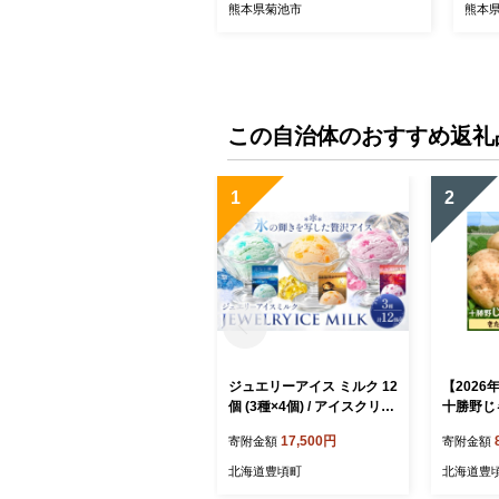
定》玄米 米
白米 
熊本県菊池市
熊本
この自治体のおすすめ返礼
1
2
ジュエリーアイス ミルク 12
【202
個 (3種×4個) / アイスクリー
十勝野じ
ム ジェラート シャーベット
り 10k
17,500円
寄附金額
寄附金額
スイーツ お菓子 デザート
10月中旬
ぶどう メロン ブルーハワイ
海道 豊頃
北海道豊頃町
北海道豊
北海道 豊頃町 ココロコ《7-
いも 農