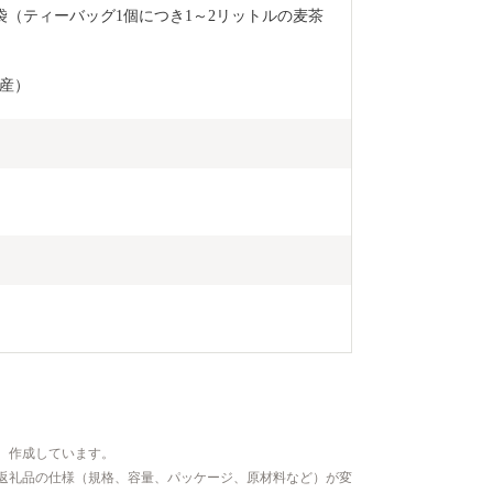
想いを寄せてい
7袋（ティーバッグ1個につき1～2リットルの麦茶
端として、ジ
動画でご覧い
産）
覧いただき、
よし！肉よし
ァンになって
と、とっても
、作成しています。
返礼品の仕様（規格、容量、パッケージ、原材料など）が変