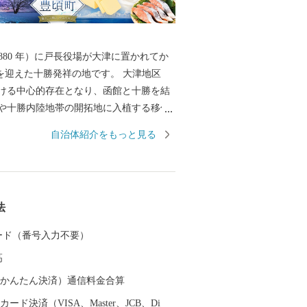
（1880 年）に戸長役場が大津に置かれてか
年を迎えた十勝発祥の地です。 大津地区
ける中心的存在となり、函館と十勝を結
や十勝内陸地帯の開拓地に入植する移住
衝として発展してきました。 内陸部は、
自治体紹介をもっと見る
に富山県人によって開拓が始められ、明治 3
尊親率いる福島県人が二宮農場を開墾して
尊親の祖父「二宮尊徳」の報徳のおしえ
とした開拓精神は、今なお受け継がれ、
法
ます。 町の中央部には、十勝
川の十勝川が縦貫しています。 冬になる
 カード（番号入力不要）
つくす氷が太平洋に流れ出し、河口の大
高
上げられた氷の塊が太陽の光を受け美し
エリーアイスが一面に広がります。 十勝
（auかんたん決済）通信料金合算
と、母なる大河「十勝川」が生み出す自
ード決済（VISA、Master、JCB、Di