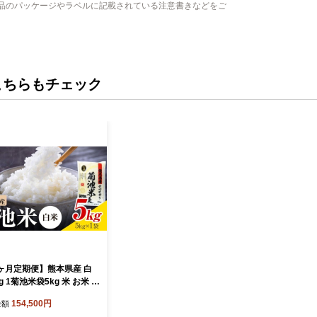
品のパッケージやラベルに記載されている注意書きなどをご
こちらもチェック
ヶ月定期便】熊本県産 白
kg 1菊池米袋5kg 米 お米 令
産 九州産 熊本県産 送料無
154,500円
金額
お申込み翌月に出荷予定》