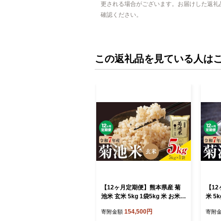
更される場合がございます。お届けした返礼
確認ください。
この返礼品を見ている人は
【12ヶ月定期便】熊本県産 菊
【12
池米 玄米 5kg 1袋5kg 米 お米
米 5
令和7年産 九州産 熊本県産 送料
和7年
154,500円
寄附金額
寄附
無料《お申込み翌月に出荷予
料《