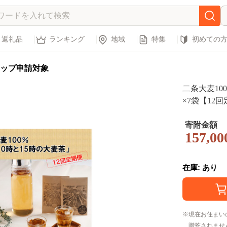
返礼品
ランキング
地域
特集
初めての
ップ申請対象
二条大麦10
×7袋【12
荷》
寄附金額
157,00
在庫: あり
現在お住まい
贈答されませ