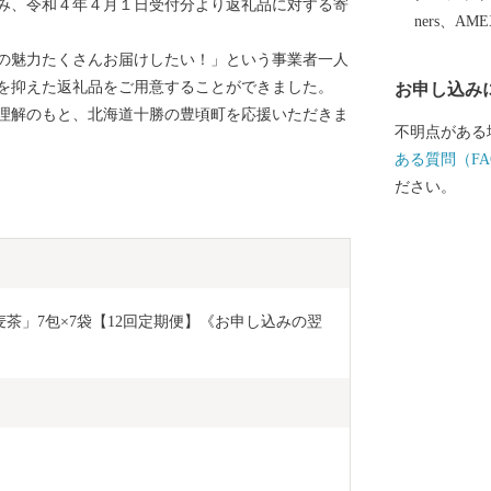
み、令和４年４月１日受付分より返礼品に対する寄
然の神秘です。 十勝川左岸には、左右に大き
ners、AM
ばしたはるに
の魅力たくさんお届けしたい！」という事業者一人
びえています。
を抑えた返礼品をご用意することができました。
お申し込み
も決して離れ
理解のもと、北海道十勝の豊頃町を応援いただきま
るで永遠の愛
不明点がある
冬、それぞれ
ある質問（FA
しても北海道を
ださい。
十勝川支流沿
す。畑作は寒
中心に輪作が
生産と有機質
でいます。 今後も北海道豊頃町の魅力を発信してまい
大麦茶」7包×7袋【12回定期便】《お申し込みの翌
りますので、
だけると幸いです。 ふるさと納税
は、「ふるさ
に充てており
「やさしさと
に掲げ、定め