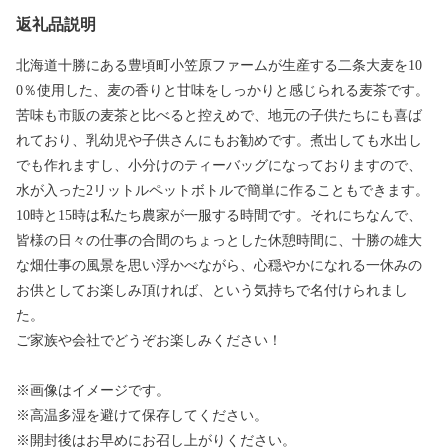
返礼品説明
北海道十勝にある豊頃町小笠原ファームが生産する二条大麦を10
0％使用した、麦の香りと甘味をしっかりと感じられる麦茶です。
苦味も市販の麦茶と比べると控えめで、地元の子供たちにも喜ば
れており、乳幼児や子供さんにもお勧めです。煮出しても水出し
でも作れますし、小分けのティーバッグになっておりますので、
水が入った2リットルペットボトルで簡単に作ることもできます。
10時と15時は私たち農家が一服する時間です。それにちなんで、
皆様の日々の仕事の合間のちょっとした休憩時間に、十勝の雄大
な畑仕事の風景を思い浮かべながら、心穏やかになれる一休みの
お供としてお楽しみ頂ければ、という気持ちで名付けられまし
た。
ご家族や会社でどうぞお楽しみください！
※画像はイメージです。
※高温多湿を避けて保存してください。
※開封後はお早めにお召し上がりください。