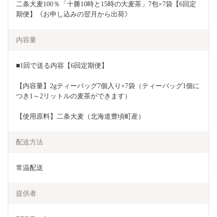
二条大麦100％「十勝10時と15時の大麦茶」7包×7袋【6回定
期便】《お申し込みの翌月から出荷》
内容量
■1回で送る内容【6回定期便】
【内容量】2gティーバッグ7個入り×7袋（ティーバッグ1個に
つき1～2リットルの麦茶ができます）
【使用原料】二条大麦（北海道豊頃町産）
配送方法
常温配送
提供者