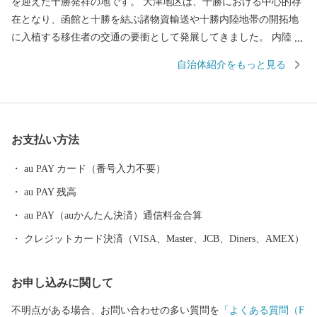
を迎えた十勝発祥の地です。 大津地区は、十勝における中心的存
在となり、函館と十勝を結ぶ諸物資輸送や十勝内陸地帯の開拓地
に入植する移住者の交通の要衝として発展してきました。 内陸部
は、明治 25 年に富山県人によって開拓が始められ、明治 30年に
自治体紹介をもっと見る
は二宮尊親率いる福島県人が二宮農場を開墾しています。二宮尊
親の祖父「二宮尊徳」の報徳のおしえをよりどころとした開拓精
神は、今なお受け継がれ、本町発展の礎となっています。 町の中
央部には、十勝平野の中心河川の十勝川が縦貫しています。 冬に
お支払い方法
なると水面を覆いつくす氷が太平洋に流れ出し、河口の大津海岸
に打ち上げられた氷の塊が太陽の光を受け美しく輝く、ジュエリ
au PAY カード（番号入力不要）
ーアイスが一面に広がります。 十勝の厳しい寒さと、母なる大河
au PAY 残高
「十勝川」が生み出す自然の神秘です。 十勝川左岸には、左右に
大きく枝を伸ばしたはるにれの木が、歴史ある豊頃町の大草原に
au PAY（auかんたん決済）通信料金合算
そびえています。 推定樹齢は約150年。 雨の日も風の日も決して
クレジットカード決済（VISA、Master、JCB、Diners、AMEX）
離れることなく寄り添ってきた2本の木は、まるで永遠の愛を誓い
合った恋人たちのよう…。 春夏秋冬、それぞれの表情を見せてく
お申し込みに関して
れて、撮影スポットとしても北海道を代表する人気スポットで
す。 農業は、十勝川支流沿いに広がる肥沃な土地で営まれていま
不明点がある場合、お問い合わせの多い質問を
「よくある質問（F