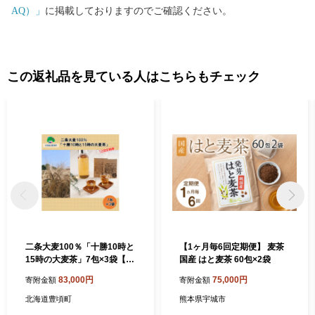
す。畑作は寒冷地作物の馬鈴薯・甜菜・小麦・豆類を中心に輪作
AQ）」
に掲載しておりますのでご確認ください。
が行われ、畜産は搾乳が中心ですが、肉牛生産と有機質の活用を
目指した黒毛和種の導入も進んでいます。 今後も北海道豊頃町の
魅力を発信してまいりますので、自然が生み出す豊かな恵みをご
堪能いただけると幸いです。 ふるさと納税でいただいたご寄附
この返礼品を見ている人はこちらもチェック
は、「ふるさと振興」と「町長お任せ」と定め町事業に充ててお
りますが、これは豊頃町が令和３年度に「やさしさと躍動のふれ
愛タウンとよころ」と将来像に掲げ、定めた「まちづくり計画」
のすべての分野に想いを寄せていただきたい！ということです。
町の一端として、ジュエリーアイスの壮大で神秘的な風景は動画
でご覧いただけますが、ぜひ皆様の目で実物をご覧いただき、感
動を共有してください。 「海よし！畑よし！肉よし！景色よし！
全部よし！」の豊頃町のファンになっていただき、これからも応
援いただけると、とっても嬉しいです！
二条大麦100％「十勝10時と
【1ヶ月毎6回定期便】 麦茶
15時の大麦茶」7包×3袋【12
国産 はと麦茶 60包×2袋
回定期便】《お申し込みの翌
83,000円
75,000円
寄附金額
寄附金額
月から出荷》
北海道豊頃町
熊本県宇城市