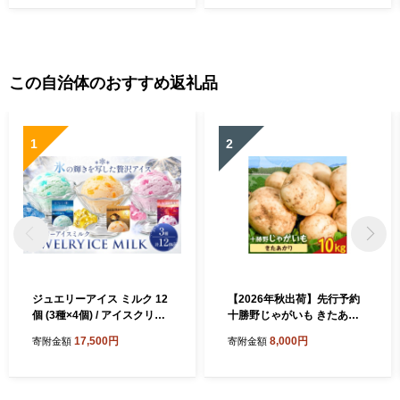
この自治体のおすすめ返礼品
1
2
ジュエリーアイス ミルク 12
【2026年秋出荷】先行予約
個 (3種×4個) / アイスクリー
十勝野じゃがいも きたあか
ム ジェラート シャーベット
り 10kg 按田農場《2026年1
17,500円
8,000円
寄附金額
寄附金額
スイーツ お菓子 デザート ぶ
0月中旬-11月末頃出荷》北海
どう メロン ブルーハワイ 北
道 豊頃町 十勝野 じゃがいも
海道 豊頃町 ココロコ《7-14
農家直送 数量限定
日以内に出荷予定(土日祝除