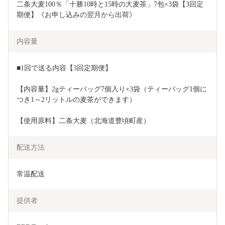
二条大麦100％「十勝10時と15時の大麦茶」7包×3袋【3回定
期便】《お申し込みの翌月から出荷》
内容量
■1回で送る内容【3回定期便】
【内容量】2gティーバッグ7個入り×3袋（ティーバッグ1個に
つき1～2リットルの麦茶ができます）
【使用原料】二条大麦（北海道豊頃町産）
配送方法
常温配送
提供者