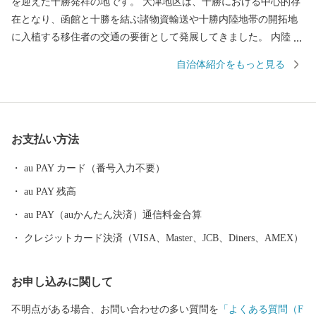
を迎えた十勝発祥の地です。 大津地区は、十勝における中心的存
在となり、函館と十勝を結ぶ諸物資輸送や十勝内陸地帯の開拓地
に入植する移住者の交通の要衝として発展してきました。 内陸部
は、明治 25 年に富山県人によって開拓が始められ、明治 30年に
自治体紹介をもっと見る
は二宮尊親率いる福島県人が二宮農場を開墾しています。二宮尊
親の祖父「二宮尊徳」の報徳のおしえをよりどころとした開拓精
神は、今なお受け継がれ、本町発展の礎となっています。 町の中
央部には、十勝平野の中心河川の十勝川が縦貫しています。 冬に
お支払い方法
なると水面を覆いつくす氷が太平洋に流れ出し、河口の大津海岸
に打ち上げられた氷の塊が太陽の光を受け美しく輝く、ジュエリ
au PAY カード（番号入力不要）
ーアイスが一面に広がります。 十勝の厳しい寒さと、母なる大河
au PAY 残高
「十勝川」が生み出す自然の神秘です。 十勝川左岸には、左右に
大きく枝を伸ばしたはるにれの木が、歴史ある豊頃町の大草原に
au PAY（auかんたん決済）通信料金合算
そびえています。 推定樹齢は約150年。 雨の日も風の日も決して
クレジットカード決済（VISA、Master、JCB、Diners、AMEX）
離れることなく寄り添ってきた2本の木は、まるで永遠の愛を誓い
合った恋人たちのよう…。 春夏秋冬、それぞれの表情を見せてく
お申し込みに関して
れて、撮影スポットとしても北海道を代表する人気スポットで
す。 農業は、十勝川支流沿いに広がる肥沃な土地で営まれていま
不明点がある場合、お問い合わせの多い質問を
「よくある質問（F