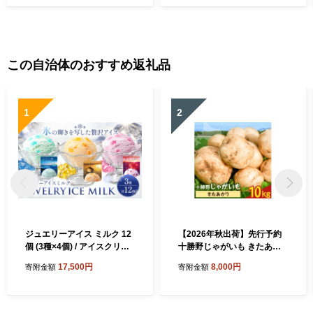
この自治体のおすすめ返礼品
1
2
ジュエリーアイス ミルク 12
【2026年秋出荷】先行予約
個 (3種×4個) / アイスクリー
十勝野じゃがいも きたあか
ム ジェラート シャーベット
り 10kg 按田農場《2026年1
17,500円
8,000円
寄附金額
寄附金額
スイーツ お菓子 デザート ぶ
0月中旬-11月末頃出荷》北海
どう メロン ブルーハワイ 北
道 豊頃町 十勝野 じゃがいも
海道 豊頃町 ココロコ《7-14
農家直送 数量限定
日以内に出荷予定(土日祝除