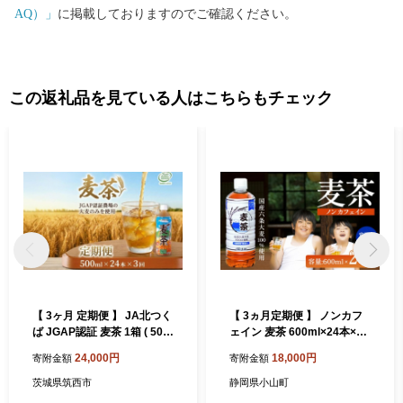
す。畑作は寒冷地作物の馬鈴薯・甜菜・小麦・豆類を中心に輪作
AQ）」
に掲載しておりますのでご確認ください。
が行われ、畜産は搾乳が中心ですが、肉牛生産と有機質の活用を
目指した黒毛和種の導入も進んでいます。 今後も北海道豊頃町の
魅力を発信してまいりますので、自然が生み出す豊かな恵みをご
堪能いただけると幸いです。 ふるさと納税でいただいたご寄附
この返礼品を見ている人はこちらもチェック
は、「ふるさと振興」と「町長お任せ」と定め町事業に充ててお
りますが、これは豊頃町が令和３年度に「やさしさと躍動のふれ
愛タウンとよころ」と将来像に掲げ、定めた「まちづくり計画」
のすべての分野に想いを寄せていただきたい！ということです。
町の一端として、ジュエリーアイスの壮大で神秘的な風景は動画
でご覧いただけますが、ぜひ皆様の目で実物をご覧いただき、感
動を共有してください。 「海よし！畑よし！肉よし！景色よし！
全部よし！」の豊頃町のファンになっていただき、これからも応
援いただけると、とっても嬉しいです！
【 3ヶ月 定期便 】 JA北つく
【 3ヵ月定期便 】 ノンカフ
ば JGAP認証 麦茶 1箱 ( 500
ェイン 麦茶 600ml×24本×1
ml × 24本 ) JGAP JA お茶 茶
ケース 国産六条大麦100％使
24,000円
18,000円
寄附金額
寄附金額
ペットボトル 麦 大麦 二条大
用 | お茶 茶 むぎちゃ 麦茶 ペ
麦 ノンカフェイン カフェイ
ットボトル 静岡県 小山町 麦
茨城県筑西市
静岡県小山町
ンゼロ
茶