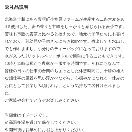
返礼品説明
北海道十勝にある豊頃町小笠原ファームが生産する二条大麦を10
0％使用した、麦の香りと甘味をしっかりと感じられる麦茶です。
苦味も市販の麦茶と比べると控えめで、地元の子供たちにも喜ば
れており、乳幼児や子供さんにもお勧めです。煮出しても水出し
でも作れますし、小分けのティーバッグになっておりますので、
水が入った2リットルペットボトルで簡単に作ることもできます。
10時と15時は私たち農家が一服する時間です。それにちなんで、
皆様の日々の仕事の合間のちょっとした休憩時間に、十勝の雄大
な畑仕事の風景を思い浮かべながら、心穏やかになれる一休みの
お供としてお楽しみ頂ければ、という気持ちで名付けられまし
た。
ご家族や会社でどうぞお楽しみください！
※画像はイメージです。
※高温多湿を避けて保存してください。
※開封後はお早めにお召し上がりください。