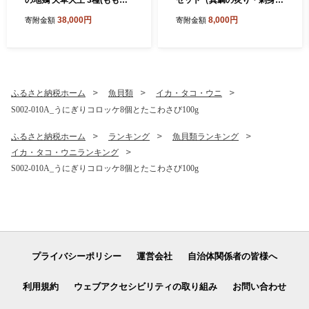
の地鶏 天草大王 3種(もも
セット（真鯛の炙り・刺身用
肉、骨付きモモ肉、炭火焼)
サク・醤油漬け）
38,000円
8,000円
寄附金額
寄附金額
約2.3kg
ふるさと納税ホーム
魚貝類
イカ・タコ・ウニ
S002-010A_うにぎりコロッケ8個とたこわさび100g
ふるさと納税ホーム
ランキング
魚貝類ランキング
イカ・タコ・ウニランキング
S002-010A_うにぎりコロッケ8個とたこわさび100g
プライバシーポリシー
運営会社
自治体関係者の皆様へ
利用規約
ウェブアクセシビリティの取り組み
お問い合わせ