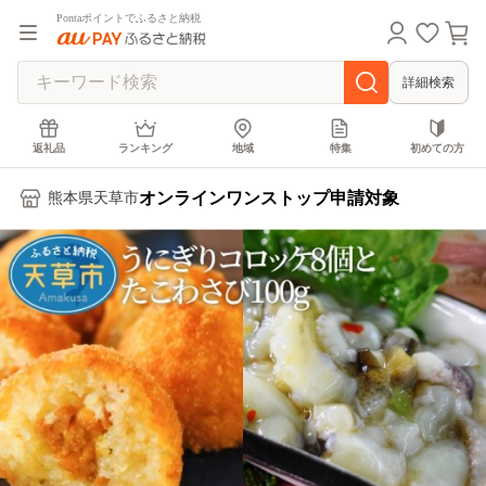
Pontaポイントでふるさと納税
詳細検索
返礼品
ランキング
地域
特集
初めての方
オンラインワンストップ申請対象
熊本県天草市