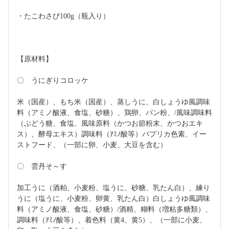
・たこわさび100g（瓶入り）
【原材料】
〇　うにぎりコロッケ
米（国産）、もち米（国産）、蒸しうに、白しょうゆ風調味
料（アミノ酸液、食塩、砂糖）、鶏卵、パン粉、/風味調味料
（ぶどう糖、食塩、風味原料（かつお節粉末、かつおエキ
ス）、酵母エキス）調味料（ｱﾐﾉ酸等）パプリカ色素、イー
ストフード、（一部に卵、小麦、大豆を含む）
〇　雲丹そ～す
加工うに（酒粕、小麦粉、塩うに、砂糖、乳たん白）、練り
うに（塩うに、小麦粉、卵黄、乳たん白）白しょうゆ風調味
料（アミノ酸液、食塩、砂糖）/酒精、糊料（増粘多糖類）、
調味料（ｱﾐﾉ酸等）、着色料（黄4、黄5）、（一部に小麦、