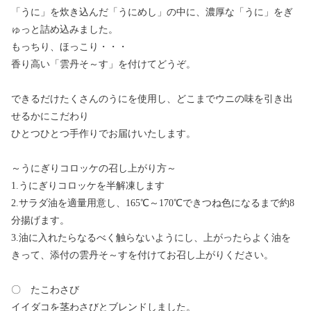
「うに」を炊き込んだ「うにめし」の中に、濃厚な「うに」をぎ
ゅっと詰め込みました。
もっちり、ほっこり・・・
香り高い「雲丹そ～す」を付けてどうぞ。
できるだけたくさんのうにを使用し、どこまでウニの味を引き出
せるかにこだわり
ひとつひとつ手作りでお届けいたします。
～うにぎりコロッケの召し上がり方～
1.うにぎりコロッケを半解凍します
2.サラダ油を適量用意し、165℃～170℃できつね色になるまで約8
分揚げます。
3.油に入れたらなるべく触らないようにし、上がったらよく油を
きって、添付の雲丹そ～すを付けてお召し上がりください。
〇 たこわさび
イイダコを茎わさびとブレンドしました。