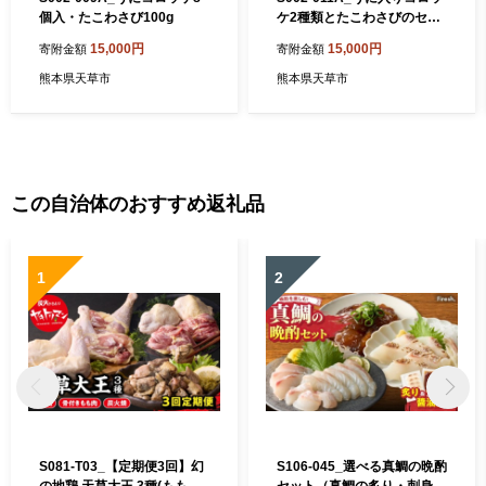
個入・たこわさび100g
ケ2種類とたこわさびのセッ
ト
15,000円
15,000円
寄附金額
寄附金額
熊本県天草市
熊本県天草市
この自治体のおすすめ返礼品
1
2
S081-T03_【定期便3回】幻
S106-045_選べる真鯛の晩酌