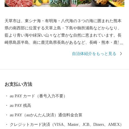
天草市は、東シナ海・有明海・八代海の３つの海に囲まれた熊本
県の南西部に位置する天草上島・下島や御所浦島などからなり、
藍より青い海や緑深い山々など豊かな自然に恵まれています。長
崎県島原半島、南に鹿児島県長島があるなど、長崎・熊本・鹿児
島を結ぶ九州西岸地域の拠点となる位置にあり、産業の振興や地
自治体紹介をもっと見る
域間交流などあらゆる分野において、さらなる発展が期待される
地域です。
お支払い方法
au PAY カード（番号入力不要）
au PAY 残高
au PAY（auかんたん決済）通信料金合算
クレジットカード決済（VISA、Master、JCB、Diners、AMEX）