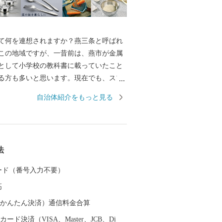
何を連想されますか？燕三条と呼ばれ
この地域ですが、一昔前は、燕市が金属
として小学校の教科書に載っていたこと
る方も多いと思います。現在でも、スプ
などの金属洋食器の国内生産シェアは9
自治体紹介をもっと見る
め、鍋やフライパン、包丁をはじめとした
ェアは全国生産額の約90%を占める、世
加工の生産地です。 もちろん、その技
引しており、なんと、燕産の金属洋食器
法
授賞式の晩餐会で使用されています！そ
Cでの各国首脳へのお土産として燕市の製品
 カード（番号入力不要）
など、燕製品は高い評価を受けていま
高
金属洋食器・金属ハウスウェアを使え
の食事も高級レストランでのディナーに
（auかんたん決済）通信料金合算
そのほか、伝統工芸品の鎚起銅器、美味
ード決済（VISA、Master、JCB、Di