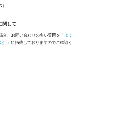
じめとした農産物も多数取りそろえてお
EX）
品で、日々の生活にアクセントをつけて
ですか？
に関して
場合、お問い合わせの多い質問を
「よく
Q）」
に掲載しておりますのでご確認く