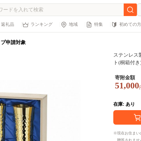
返礼品
ランキング
地域
特集
初めての
ップ申請対象
ステンレス
ト(桐箱付き) 
寄附金額
51,000
在庫: あり
現在お住まい
贈答されませ