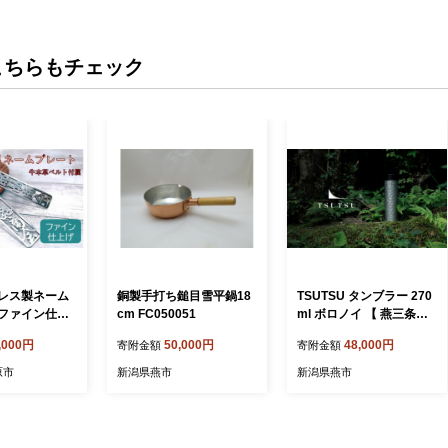
こちらもチェック
ンレス製ネーム
銅製手打ち鎚目雪平鍋18
TSUTSU タンブラー 270
ファイン仕上
cm FC050051
ml ボロノイ 【 燕三条製
付き 牛本革
真空三重構造ステンレス
,000円
50,000円
48,000円
寄附金額
寄附金額
タンブラー 】 FC048024
原市
新潟県燕市
新潟県燕市