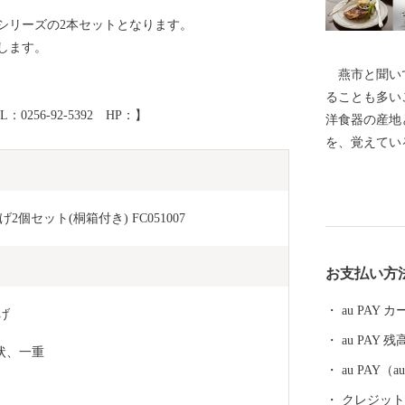
シリーズの2本セットとなります。
します。
燕市と聞いて
ることも多い
56-92-5392 HP：】
洋食器の産地
を、覚えてい
ーンやナイフ
0％以上を占
金属ハウスウ
個セット(桐箱付き) FC051007
界有数の金属
術は世界を牽
お支払い方
がノーベル賞
の他、APE
au PAY
げ
が採用される
au PAY 残
す。 燕産の
形状、一重　
ば、ご家庭で
au PAY
早がわり！ 
クレジットカ