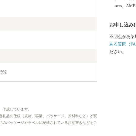
しいお米をは
ners、AM
ります。燕産
みてはいかが
お申し込み
不明点がある
ある質問（FA
ださい。
392
、作成しています。
返礼品の仕様（規格、容量、パッケージ、原材料など）が変
品のパッケージやラベルに記載されている注意書きなどをご