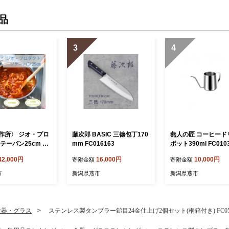
品
3
4
作所〉 ジオ・プロ
藤次郎 BASIC 三徳包丁170
燕人の匠 コーヒード
テーパン25cm FC
mm FC016163
ポット390ml FC010
1 【 フライパン 直火
42,000円
16,000円
10,000円
寄附金額
寄附金額
 鍋 ステンレス 燕三
市 】
市
新潟県燕市
新潟県燕市
食器・グラス
ステンレス製タンブラー鎚目24金仕上げ2個セット(桐箱付き) FC051