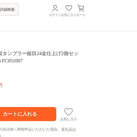
詳細検索
ログイン
お気に入り
カート
方
製タンブラー鎚目24金仕上げ2個セッ
FC051007
円
お気に入り
の自治体へ寄附申込いただいた場合、返礼品は
ん。