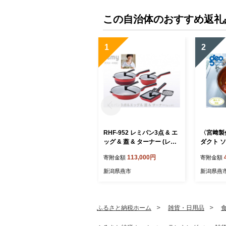
この自治体のおすすめ返礼
1
2
RHF-952 レミパン3点 & エ
〈宮﨑製
ッグ & 蓋 & ターナー (レッ
ダクト ソ
ド) FC113003
04201
113,000円
寄附金額
寄附金額
IH 対応
条 燕 燕
新潟県燕市
新潟県燕
ふるさと納税ホーム
雑貨・日用品