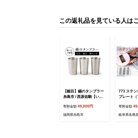
この返礼品を見ている人は
【鎚目】錫のタンブラー
773 ステ
糸島市 / 西原佑騎【いと
プレート（
しまごころ】[AFZ001-2]
げ）桐の箱
49,000円
49
寄附金額
寄附金額
ベルト付属
福岡県糸島市
岐阜県各務