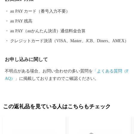
市の製品が採用されるなど、燕製品は高い評価を受けています。
燕産の金属洋食器・金属ハウスウェアを使えば、ご家庭での食
au PAY カード（番号入力不要）
事も高級レストランでのディナーに早がわり！ そのほか、伝統
au PAY 残高
工芸品の鎚起銅器、美味しいお米をはじめとした農産物も多数取
りそろえております。燕産品で、日々の生活にアクセントをつけ
au PAY（auかんたん決済）通信料金合算
てみてはいかがですか？
クレジットカード決済（VISA、Master、JCB、Diners、AMEX）
お申し込みに関して
不明点がある場合、お問い合わせの多い質問を
「よくある質問（F
AQ）」
に掲載しておりますのでご確認ください。
この返礼品を見ている人はこちらもチェック