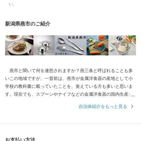
い。
新潟県燕市のご紹介
燕市と聞いて何を連想されますか？燕三条と呼ばれることも多
いこの地域ですが、一昔前は、燕市が金属洋食器の産地として小
学校の教科書に載っていたことを、覚えている方も多いと思いま
す。現在でも、スプーンやナイフなどの金属洋食器の国内生産シ
ェアは90％以上を占め、鍋やフライパン、包丁をはじめとした金
自治体紹介をもっと見る
属ハウスウェアは全国生産額の約90%を占める、世界有数の金属
加工の生産地です。 もちろん、その技術は世界を牽引してお
り、なんと、燕産の金属洋食器がノーベル賞授賞式の晩餐会で使
用されています！その他、APECでの各国首脳へのお土産として燕
お支払い方法