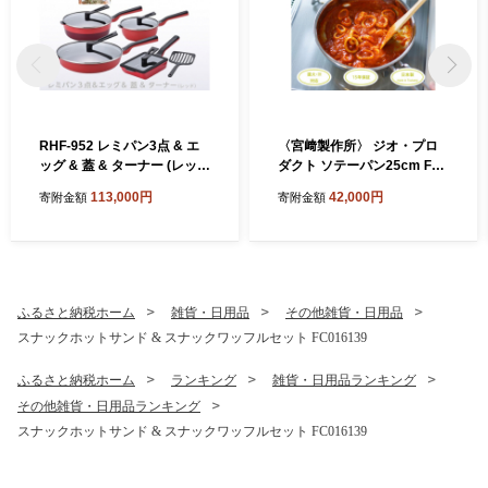
RHF-952 レミパン3点 & エ
〈宮﨑製作所〉 ジオ・プロ
ッグ & 蓋 & ターナー (レッ
ダクト ソテーパン25cm FC0
ド) FC113003
42011 【 フライパン 直火 IH
113,000円
42,000円
寄附金額
寄附金額
対応 鍋 ステンレス 燕三条 燕
燕市 】
ふるさと納税ホーム
雑貨・日用品
その他雑貨・日用品
スナックホットサンド & スナックワッフルセット FC016139
ふるさと納税ホーム
ランキング
雑貨・日用品ランキング
その他雑貨・日用品ランキング
スナックホットサンド & スナックワッフルセット FC016139