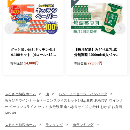
グッと吸い込むキッチンタオ
【隔月配送】みどり豆乳 成
ル100カット（4ロール×12パ
分無調整 1000ml×6入×2ケー
ック） キッチンペーパー 日
ス（計12本） 隔月2回お届け
14,000円
22,000円
寄附金額
寄附金額
用品 消耗品 大容量 吸収力 破
定期便 飲料 豆乳 成分無調整
れにくい 長持ち 掃除 便利 高
定期便 常温保存 無調整豆乳
評価 R14030
栄養 スムージー 担々麵 紙パ
ック 大豆 イソフラボン タン
パク質 T10087
ふるさと納税ホーム
肉
ハム・ソーセージ・ハンバーグ
あらびきウインナー＆ベーコンスライスセット1.6kg 豚肉 あらびき ウインナ
ー ベーコンスライス セット 大分県産 食べきりサイズ 小分け おかず お弁当
A05049
ふるさと納税ホーム
ランキング
肉ランキング