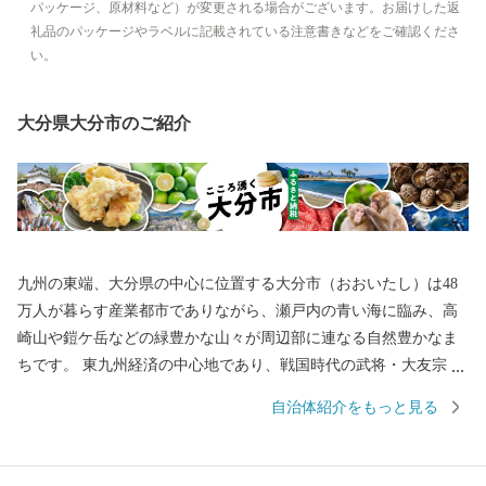
パッケージ、原材料など）が変更される場合がございます。お届けした返
礼品のパッケージやラベルに記載されている注意書きなどをご確認くださ
い。
大分県大分市のご紹介
九州の東端、大分県の中心に位置する大分市（おおいたし）は48
万人が暮らす産業都市でありながら、瀬戸内の青い海に臨み、高
崎山や鎧ケ岳などの緑豊かな山々が周辺部に連なる自然豊かなま
ちです。 東九州経済の中心地であり、戦国時代の武将・大友宗麟
公の時代より日本を代表する国際色豊かな貿易都市・南蛮文化の
自治体紹介をもっと見る
発祥都市として繁栄し、高度成長期以降は工業を中心として幅広
い産業が展開され、製造品出荷額は九州第一位を続けています。
一方で豊かな自然にも恵まれ、全国ブランド「関あじ・関さば」