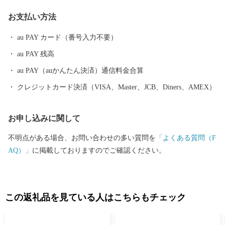
をはじめとした海産物や、「豊後牛」「おおいた和牛」など様々
お支払い方法
な農畜産物、「大分ふぐ」「とり天」「大分銘菓ざびえる」「吉
野の鶏めし」など多彩な食資源に恵まれた自然と都市が共存する
au PAY カード（番号入力不要）
まちです。 ふるさと大分市応援寄附金について 5,000円以上寄附
au PAY 残高
をしていただいた方には、市のＰＲも兼ねて返礼品をお送りさせ
ていただきます。 【ご注意】 ・返礼品の送付は、大分市外にお住
au PAY（auかんたん決済）通信料金合算
まいの方に限らせていただきます。 ・寄附につきましては、年度
クレジットカード決済（VISA、Master、JCB、Diners、AMEX）
内の回数制限は現在設けておりません。 ・返礼品のお届けには1
～2ヶ月程度かかることがあります。 ・返礼品の写真はイメージ
お申し込みに関して
です。 ※長期不在、住所不明等で返礼品をお受取りいただけなか
った場合、再発送は出来かねますので、ご了承ください。 ※お受
不明点がある場合、お問い合わせの多い質問を
「よくある質問（F
け取りできない期間が予め分かっている場合は、お申込み時に
AQ）」
に掲載しておりますのでご確認ください。
「備考欄」へご記入くださいませ。
この返礼品を見ている人はこちらもチェック