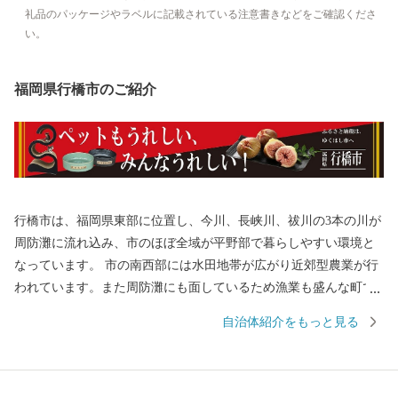
礼品のパッケージやラベルに記載されている注意書きなどをご確認くださ
い。
福岡県行橋市のご紹介
行橋市は、福岡県東部に位置し、今川、長峡川、祓川の3本の川が
周防灘に流れ込み、市のほぼ全域が平野部で暮らしやすい環境と
なっています。 市の南西部には水田地帯が広がり近郊型農業が行
われています。また周防灘にも面しているため漁業も盛んな町で
す。 近年では、市内を通る東九州自動車道、国道201号バイパス
自治体紹介をもっと見る
が開通し一層インフラの整備が進み、京築地区の中核都市として
着実に発展を続けています。 ふるさと納税専用番号（フリーダイ
ヤル） （ゆくはし ゴー） 0120 - 1984 - 50 ふるさと