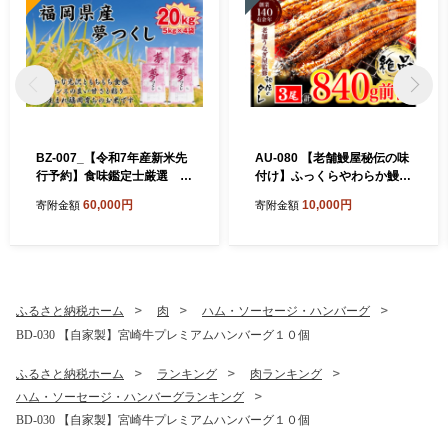
BZ-007_【令和7年産新米先
AU-080 【老舗鰻屋秘伝の味
行予約】食味鑑定士厳選
付け】ふっくらやわらか鰻の
福岡県産夢つくし20kg（5kg
蒲焼3尾（280g前後×3尾）
60,000円
10,000円
寄附金額
寄附金額
×4)
ふるさと納税ホーム
肉
ハム・ソーセージ・ハンバーグ
BD-030 【自家製】宮崎牛プレミアムハンバーグ１０個
ふるさと納税ホーム
ランキング
肉ランキング
ハム・ソーセージ・ハンバーグランキング
BD-030 【自家製】宮崎牛プレミアムハンバーグ１０個