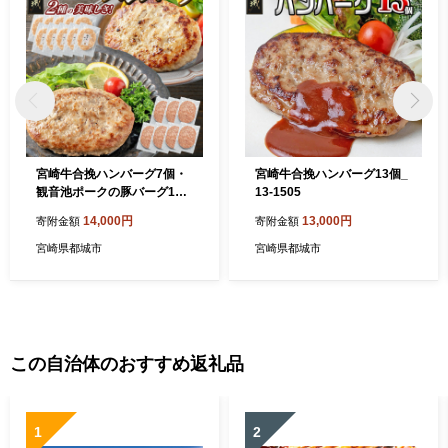
宮崎牛合挽ハンバーグ7個・
宮崎牛合挽ハンバーグ13個_
観音池ポークの豚バーグ10
13-1505
個_14-1505
14,000円
13,000円
寄附金額
寄附金額
宮崎県都城市
宮崎県都城市
この自治体のおすすめ返礼品
1
2