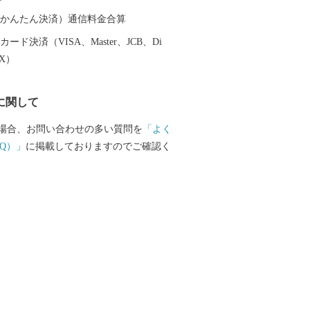
ち溢れています。 ふるさと寄附金
の魅力に触れていただき是非玉名に足を
（auかんたん決済）通信料金合算
受領書およびワンスト
ード決済（VISA、Master、JCB、Di
書について】 ・受領書およびワンストッ
EX）
は、寄附から約１カ月後に発送致しま
ストップ特例申請書をお急ぎの方は、「玉
に関して
案内」からダウンロードをお願いしま
場合、お問い合わせの多い質問を
「よく
050-3146-0828 玉名市ふるさと納税事
Q）」
に掲載しておりますのでご確認く
8:00、土日祝・年末年始除く) ◇制度に関
el：0968-75-1421 玉名市役所地域振
税担当 (8:30～17:15、土日祝・年末年
および個人情報につきましては、玉名市
事務局（ふるさとチョイス）および玉名
署にて共有させていただきます。また返
情報（お名前やお届け先等）について
供事業者にも共有させていただきます。