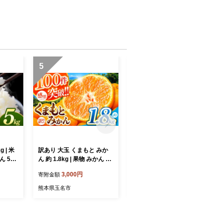
5
6
 | 米
訳あり 大玉 くまもと みか
太秋柿 1kg（3玉～4玉） |
ん 5キ
ん 約 1.8kg | 果物 みかん く
フルーツ 果物 くだもの 柿
県産 熊
だもの みかん フルーツ み
かき カキ 熊本県 玉名市
3,000円
7,000円
寄附金額
寄附金額
かん 柑橘 みかん 柑橘類 み
かん ミカン 家庭用 みかん
熊本県玉名市
熊本県玉名市
熊本県 みかん 玉名市 みか
ん