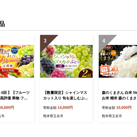
品
3
4
 4回 】【フルーツ
【数量限定】シャインマス
森のくまさん 白米 5kg
高評価 果物 フル
カット入り 旬を楽しむぶど
お米 精米 森のくまさ
べる発送回数 （いち
う2種セット | フルーツ 果物
ロ 国産 国産米 熊本
60,000円
14,000円
10,000円
寄附金額
寄附金額
 不知火 スイカ ぶ
くだもの ぶどう ブドウ 葡
本県 玉名市
ロン シャインマスカ
萄 種なし 熊本県 玉名市 ぶ
名市
熊本県玉名市
熊本県玉名市
柿 アイス クレー
どう 種無
~ 12回 1年 フルー
フルーツ定期便 果物
物定期 定期便 フ