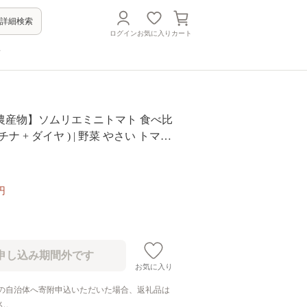
詳細検索
ログイン
お気に入り
カート
方
農産物】ソムリエミニトマト 食べ比
ラチナ + ダイヤ ) | 野菜 やさい トマト
トマト 野菜ソムリエ 食べ比べ セッ
玉名市
円
お気に入り
の自治体へ寄附申込いただいた場合、返礼品は
ん。