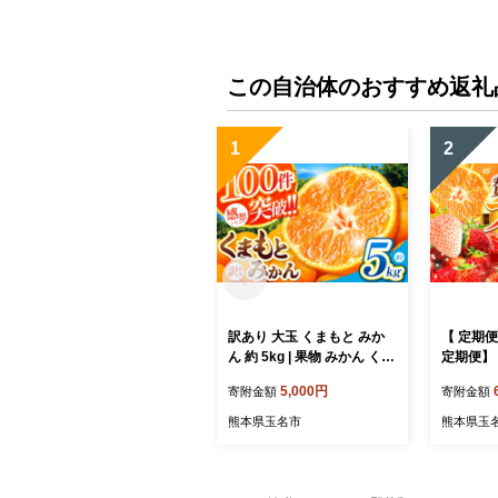
この自治体のおすすめ返礼
1
2
訳あり 大玉 くまもと みか
【 定期便
ん 約 5kg | 果物 みかん くだ
定期便】 
もの みかん フルーツ みか
ーツ 選
5,000円
寄附金額
寄附金額
ん 柑橘 みかん 柑橘類 みか
ご みかん
ん ミカン 家庭用 みかん 熊
どう メ
熊本県玉名市
熊本県玉
本県 みかん 玉名市 みかん
ット 梨 
プ） 2回 
ツ定期 
定期便 果