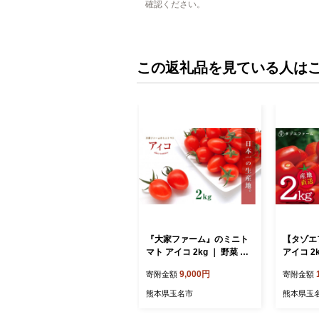
確認ください。
この返礼品を見ている人は
『大家ファーム』のミニト
【タゾエ
マト アイコ 2kg ｜ 野菜 や
アイコ 2k
さい とまと トマト ミニト
まと ミ
9,000円
寄附金額
寄附金額
マト アイコ 熊本県 玉名市
熊本県 
熊本県玉名市
熊本県玉