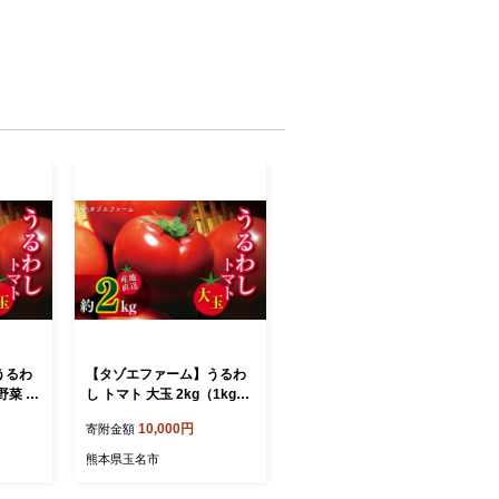
うるわ
【タゾエファーム】うるわ
 野菜 や
し トマト 大玉 2kg（1kg×
 熊本
2） | 野菜 やさい とまと 産
10,000円
寄附金額
地直送 熊本県 玉名市
熊本県玉名市