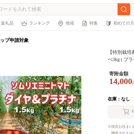
返礼品
ランキング
地域
特集
初めての
ップ申請対象
【特別栽培
べ3kg ( プ
とまと ミニ
ト 熊本県 
寄附金額
14,000
在庫：なし
現在お住まい
贈答されませ