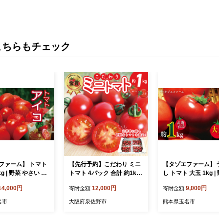
こちらもチェック
ファーム】 トマト
【先行予約】こだわり ミニ
【タゾエファーム】
g | 野菜 やさい と
トマト 4パック 合計 約1kg
し トマト 大玉 1kg |
ニトマト 産地直送
【選手権 金賞受賞 日本野菜
さい とまと 産地直送
14,000円
12,000円
9,000円
寄附金額
寄附金額
玉名市
ソムリエ協会 新鮮 野菜 泉
県 玉名市
佐野産 とまと やさい 高評
名市
大阪府泉佐野市
熊本県玉名市
価 数量限定】 G3702