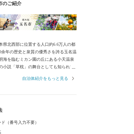
市のご紹介
本県北西部に位置する人口約6.6万人の都
明海を臨むミカン園の丘にある小天温泉
の小説「草枕」の舞台としても知られて
一の生産量を誇るミニトマトや日本遺産
自治体紹介をもっと見る
菊池川流域産のお米がとれる自然豊かな
019年大河ドラマ主人公
「日本マラソンの父・金栗四三」の故郷
三はマラソン選手として3度の世界記録を
法
人で初めてオリンピックに出場しまし
の大きな功績を多くの人に知ってもらう
 カード（番号入力不要）
で伝るために、街は観光地の整備や特産
高