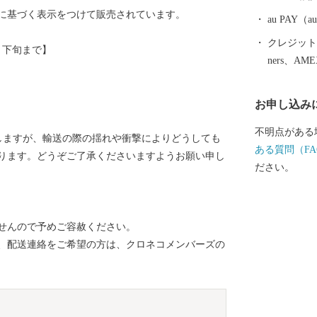
品の開発で活気に満
に基づく表示をつけて販売されています。
を通して玉名
au PAY
運んでみてください。 【重要：
クレジットカ
6月下旬まで】
ップ特例申請
ners、AM
プ特例申請書
す。 ・ワン
お申し込み
名市からのご
す。 【お問合せ先】 ◇返礼品（資料請求）に関するお
不明点がある
しますが、輸送の際の揺れや衝撃によりどうしても
問合せ Tel：
ある質問（FA
ります。どうぞご了承くださいますようお願い申し
務局 (9:00～1
ださい。
するお問合せ T
興課ふるさと納
始除く) ※お申込み・お問合せいただきました場合、
せんので予めご容赦ください。
お問合せ内容
、配送連絡をご希望の方は、クロネコメンバーズの
ふるさと納税
市役所担当部
礼品に関する
は、返礼品提