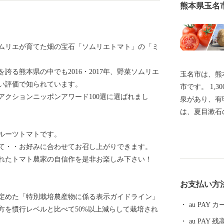
熊本県玉名
ムリエが育てた畑の宝石「ソムリエトマト」の「ミ
る熊本県の中でも2016・2017年、野菜ソムリエ
玉名市は、熊
い評価で知られています。
市です。 1,300余年の歴史と泉質の優秀さを誇る玉名温
ドアクションニッポンアワード100選に選ばれまし
泉があり、有
は、夏目漱石
います。日本
ルーツトマトです。
に登録された
て・・お好みに合わせてお召し上がりできます。
土地も魅力の一つです。 また2
れたトマト農家の自信作を是非お楽しみ下さい！
モデルの一人
です。金栗四
お支払い方
樹立し、日本
定めた「特別栽培農産物に係る表示ガイドライン」
た。金栗四三
au PAY
方を慣行レベルと比べて50%以上減らして栽培され
ため、後世ま
au PAY 残