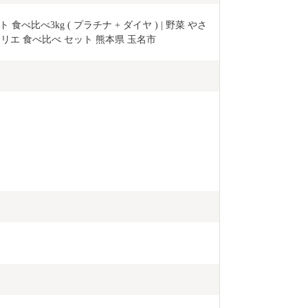
いただいた情
行・返礼品発
比べ3kg ( プラチナ + ダイヤ ) | 野菜 やさ
いたしません
リエ 食べ比べ セット 熊本県 玉名市