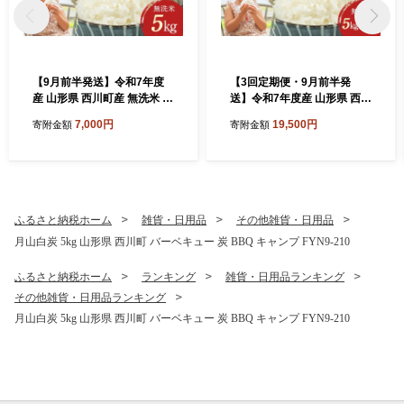
【9月前半発送】令和7年度
【3回定期便・9月前半発
産 山形県 西川町産 無洗米 は
送】令和7年度産 山形県 西川
えぬき 5kg 精米 白米 米 お米
町産 無洗米 はえぬき 5kg 3
7,000円
19,500円
寄附金額
寄附金額
ブランド米 ごはん ご飯 節水
ヶ月 定期便 選べる 発送月 精
時短 月山 FYN2-426
米 白米 米 お米 ブランド米
ごはん ご飯 節水 時短 月山 F
YN2-434
ふるさと納税ホーム
雑貨・日用品
その他雑貨・日用品
月山白炭 5kg 山形県 西川町 バーベキュー 炭 BBQ キャンプ FYN9-210
ふるさと納税ホーム
ランキング
雑貨・日用品ランキング
その他雑貨・日用品ランキング
月山白炭 5kg 山形県 西川町 バーベキュー 炭 BBQ キャンプ FYN9-210