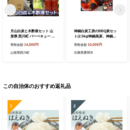
月山白炭と木酢液セット 山
神鍋白炭工房のBBQ炭セッ
形県 西川町 バーベキュー 炭
ト(2.5kg/神鍋高原、神鍋白
BBQ キャンプ 家庭菜園 園芸
炭工房、BBQ、炭、キャン
14,000円
10,000円
寄附金額
寄附金額
花 FYN9-208
プ、豊岡市、炭火革命)
山形県西川町
兵庫県豊岡市
この自治体のおすすめ返礼品
1
2