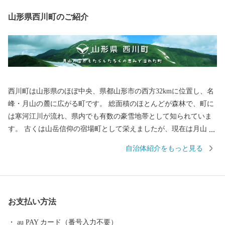
山形県西川町のご紹介
西川町は山形県のほぼ中央、県都山形市の西方32kmに位置し、名
峰・月山の麓に広がる町です。 総面積のほとんどが森林で、町に
は寒河江川が流れ、県内でも有数の豪雪地帯として知られていま
す。 古くは山岳信仰の宿場町として栄えましたが、現在は月山の
トレッキングや夏スキーが有名です。また、月山の広大なブナ林
自治体紹介をもっと見る
に蓄えられた水を利用し、地ビールや地酒の販売、月山湖大噴水
の打ち上げなど「水にこだわったまちづくり」も展開していま
す。 月山とともに生きる町。それが、西川町です。
お支払い方法
au PAY カード（番号入力不要）