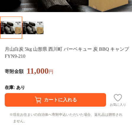
月山白炭 5kg 山形県 西川町 バーベキュー 炭 BBQ キャンプ
FYN9-210
11,000
寄附金額
円
在庫: あり
お気に入り
現在お住まいの自治体へ寄附申込いただいた場合、返礼品は贈答され
ません。