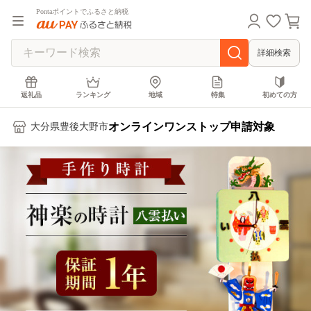
Pontaポイントでふるさと納税
詳細検索
返礼品
ランキング
地域
特集
初めての方
オンラインワンストップ申請対象
大分県豊後大野市