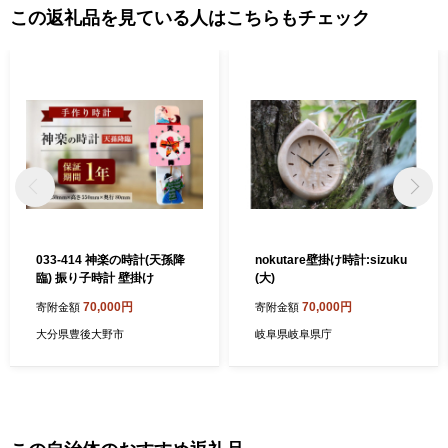
この返礼品を見ている人はこちらもチェック
033-414 神楽の時計(天孫降
nokutare壁掛け時計:sizuku
臨) 振り子時計 壁掛け
(大)
70,000円
70,000円
寄附金額
寄附金額
大分県豊後大野市
岐阜県岐阜県庁