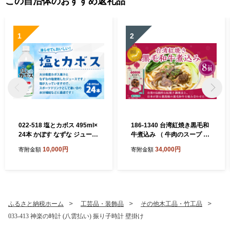
この自治体のおすすめ返礼品
1
2
022-518 塩とカボス 495ml×
186-1340 台湾紅焼き黒毛和
24本 かぼす なずな ジュース
牛煮込み （ 牛肉のスープ ）
スポーツドリンク
200g × 8個 セット お肉 肉 ニ
10,000円
34,000円
寄附金額
寄附金額
ク にく 牛肉 牛 黒毛和牛 和
牛 台湾紅焼き 煮込み スープ
レトルト食品 レトルト 食品
スパイス
ふるさと納税ホーム
工芸品・装飾品
その他木工品・竹工品
033-413 神楽の時計 (八雲払い) 振り子時計 壁掛け