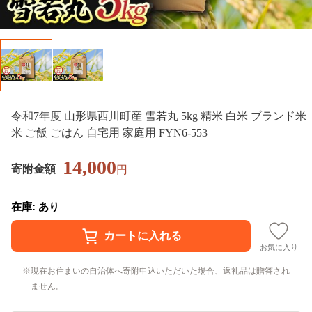
令和7年度 山形県西川町産 雪若丸 5kg 精米 白米 ブランド米
米 ご飯 ごはん 自宅用 家庭用 FYN6-553
14,000
寄附金額
円
在庫: あり
お気に入り
現在お住まいの自治体へ寄附申込いただいた場合、返礼品は贈答され
ません。