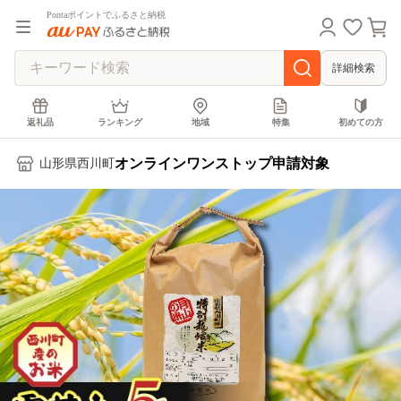
Pontaポイントでふるさと納税
詳細検索
返礼品
ランキング
地域
特集
初めての方
オンラインワンストップ申請対象
山形県西川町