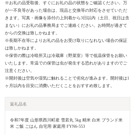
※お礼の品受取後、すぐにお礼の品の状態をご確認ください。万
が一不良等があった場合は、現品と交換等の対応をさせていただ
きます。写真・画像を添付の上到着から3日以内（土日、祝日は含
まない）にお礼の品事務局までご連絡ください。お時間が過ぎて
からの交換は致しかねます。
※長期不在等によりお礼の品をお受け取りになれない場合の保証
は致しかねます。
※保管の際は冷暗所又は冷蔵庫（野菜室）等で低温保管をお願い
いたします。常温での保管は虫が発生する恐れがありますのでご
注意ください。
※開封後は空気や湿気に触れることで劣化が進みます。開封後は1
ヶ月以内を目安に消費いただくことをおすすめ致します。
返礼品名
令和7年度 山形県西川町産 雪若丸 5kg 精米 白米 ブランド米 
米 ご飯 ごはん 自宅用 家庭用 FYN6-553