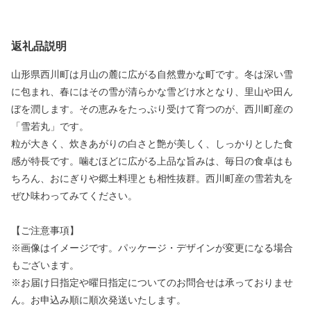
返礼品説明
山形県西川町は月山の麓に広がる自然豊かな町です。冬は深い雪
に包まれ、春にはその雪が清らかな雪どけ水となり、里山や田ん
ぼを潤します。その恵みをたっぷり受けて育つのが、西川町産の
「雪若丸」です。
粒が大きく、炊きあがりの白さと艶が美しく、しっかりとした食
感が特長です。噛むほどに広がる上品な旨みは、毎日の食卓はも
ちろん、おにぎりや郷土料理とも相性抜群。西川町産の雪若丸を
ぜひ味わってみてください。
【ご注意事項】
※画像はイメージです。パッケージ・デザインが変更になる場合
もございます。
※お届け日指定や曜日指定についてのお問合せは承っておりませ
ん。お申込み順に順次発送いたします。