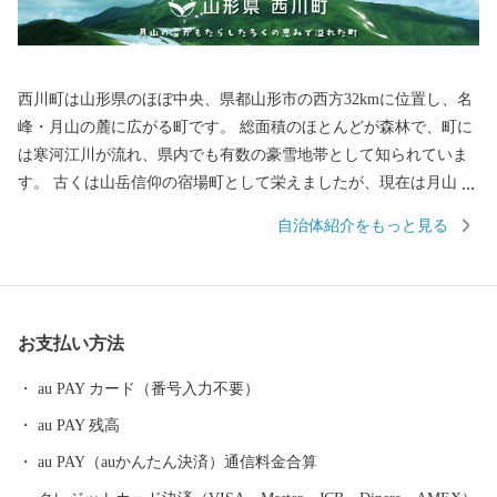
西川町は山形県のほぼ中央、県都山形市の西方32kmに位置し、名
峰・月山の麓に広がる町です。 総面積のほとんどが森林で、町に
は寒河江川が流れ、県内でも有数の豪雪地帯として知られていま
す。 古くは山岳信仰の宿場町として栄えましたが、現在は月山の
トレッキングや夏スキーが有名です。また、月山の広大なブナ林
自治体紹介をもっと見る
に蓄えられた水を利用し、地ビールや地酒の販売、月山湖大噴水
の打ち上げなど「水にこだわったまちづくり」も展開していま
す。 月山とともに生きる町。それが、西川町です。
お支払い方法
au PAY カード（番号入力不要）
au PAY 残高
au PAY（auかんたん決済）通信料金合算