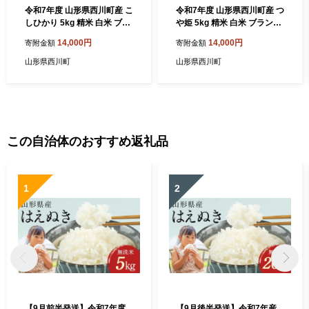
令和7年度 山形県西川町産 こ
令和7年度 山形県西川町産 つ
しひかり 5kg 精米 白米 ブラ
や姫 5kg 精米 白米 ブランド
ンド米 米 ご飯 ごはん 自宅用
米 米 ご飯 ごはん 自宅用 家
14,000円
14,000円
寄附金額
寄附金額
家庭用 FYN6-555
庭用 FYN6-551
山形県西川町
山形県西川町
この自治体のおすすめ返礼品
1
2
【9月前半発送】令和7年度
【9月後半発送】令和7年産