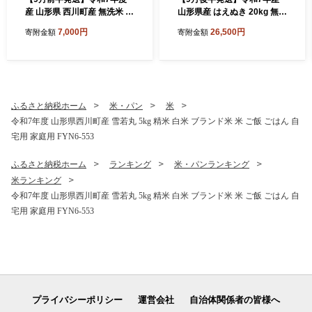
産 山形県 西川町産 無洗米 は
山形県産 はえぬき 20kg 無洗
えぬき 5kg 精米 白米 米 お米
米 2025年 お米 米 米米 ごは
7,000円
26,500円
寄附金額
寄附金額
ブランド米 ごはん ご飯 節水
ん ご飯 白米 国産 ブランド米
時短 月山 FYN2-426
節水 時短 冷めてもおいしい
お取り寄せ 食品 山形県 西川
町 月山 FYN2-477
ふるさと納税ホーム
米・パン
米
令和7年度 山形県西川町産 雪若丸 5kg 精米 白米 ブランド米 米 ご飯 ごはん 自
宅用 家庭用 FYN6-553
ふるさと納税ホーム
ランキング
米・パンランキング
米ランキング
令和7年度 山形県西川町産 雪若丸 5kg 精米 白米 ブランド米 米 ご飯 ごはん 自
宅用 家庭用 FYN6-553
プライバシーポリシー
運営会社
自治体関係者の皆様へ