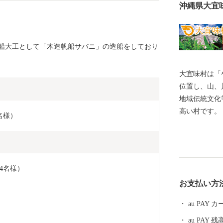
沖縄県大宜
船大工として「木造帆船サバニ」の造船をしており
大宜味村は「
位置し、山、
地域伝統文化
高い村です。
名様）
陶芸や木工な
の芭蕉布は、
形文化財にな
「長寿村」としても
4名様）
森林に囲まれ
お支払い方
あるケナガネ
有種が数多く
au PAY
います（平成
au PAY 残