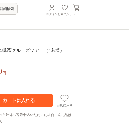
詳細検索
ログイン
お気に入り
カート
方
ニ帆漕クルーズツアー（4名様）
0
円
お気に入り
の自治体へ寄附申込いただいた場合、返礼品は
ん。