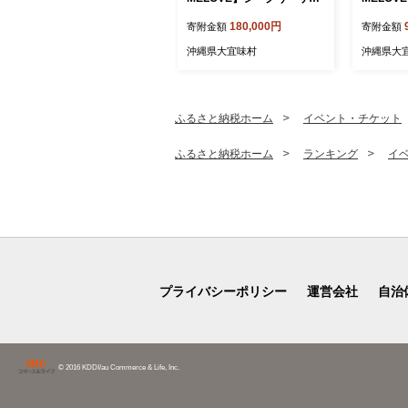
100％ジュース360ml×2
100％ジ
180,000円
寄附金額
寄附金額
本 沖縄 おきなわ 大宜味
本 沖縄
村 果物 くだもの 果実 シー
村 果物 
沖縄県大宜味村
沖縄県大
クワーサー しーくわーさー
クワーサ
みかん 沖縄県産 ジュース
みかん 
お取り寄せ 話題 ドリンク
お取り寄
ドレッシング 国産 県産 送
ドレッシン
ふるさと納税ホーム
イベント・チケット
料無料 やんばる ノビレチン
料無料 
ふるさと納税ホーム
ランキング
イ
プライバシーポリシー
運営会社
自治
© 2016 KDDI/au Commerce & Life, Inc.