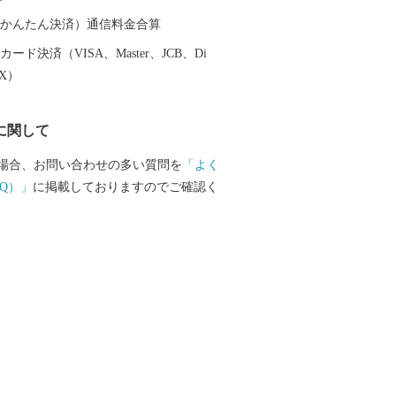
園」に指定）。 大宜味村の豊かな
まれた特産品の数々、 長寿の里、芭蕉布
（auかんたん決済）通信料金合算
ヮーサーの里、ぶながや（平和と自然を
ード決済（VISA、Master、JCB、Di
）の里より、村民自慢の特産品をお送り
EX）
に関して
場合、お問い合わせの多い質問を
「よく
Q）」
に掲載しておりますのでご確認く