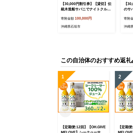
【30,000円割引券】【貸切】伝
【30
統木造船サバニでナイトクルー
のサ
ズ&石垣島テロワールと伝統芸
チャー
100,000円
寄附金額
寄附
能を堪能！SB-7
沖縄県石垣市
沖縄
この自治体のおすすめ返礼
1
2
【定期便:12回】【OH.GIVE
【定期便:
MELOVE】シークヮーサー
MELO