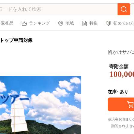
返礼品
ランキング
地域
特集
初めての
トップ申請対象
帆かけサバ
寄附金額
100,00
在庫: あり
現在お住まい
贈答されませ