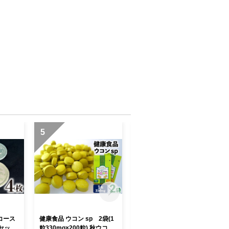
5
6
】コース
健康食品 ウコン sp 2袋(1
【定期便：3回】沖縄の贅沢
枚セット
粒330mg×200粒) 秋ウコン
ジュース 2本＜青切シーク