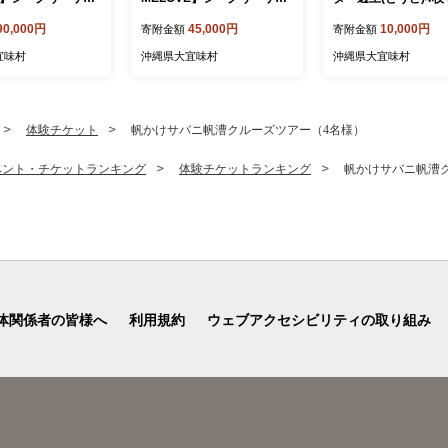
ュース360ml×2
100％ジュース360ml×2
沖縄県 大宜味村 コ
90,000円
45,000円
10,000円
寄附金額
寄附金額
 おきなわ 大宜味
本 沖縄 おきなわ 大宜味
透土 天然素材 おすす
くだもの 果実 シー
村 果物 くだもの 果実 シー
り物 プレゼント 網
宜味村
沖縄県大宜味村
沖縄県大宜味村
ー しーくわーさー
クワーサー しーくわーさー
ター 逸品 オススメ 
沖縄県産 ジュース
みかん 沖縄県産 ジュース
寄せ おきなわ 吸水性
せ 話題 ドリンク
お取り寄せ 話題 ドリンク
性 テーブルコーディ
グ 国産 県産 送
ドレッシング 国産 県産 送
アトリエ 大自然 呼
体験チケット
帆かけサバニ帆漕クルーズツアー（4名様）
やんばる ノビレチン
料無料 やんばる ノビレチン
人気
ベント・チケットランキング
体験チケットランキング
帆かけサバニ帆漕
体関係者の皆様へ
利用規約
ウェブアクセシビリティの取り組み