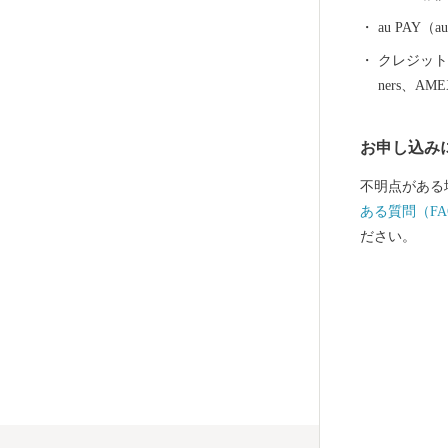
に「やんばる国立公
自然の中で生
au PAY
の里、シーク
クレジットカ
愛する森の精
ners、AM
します。
お申し込み
不明点がある
ある質問（FA
ださい。