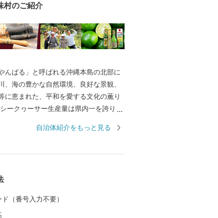
味村のご紹介
やんばる」と呼ばれる沖縄本島の北部に
川、海の豊かな自然環境、良好な景観、
等に恵まれた、平和を愛する文化の薫り
 シークヮーサー生産量は県内一を誇り、
ど工芸も盛んで沖縄を代表する伝統工芸
自治体紹介をもっと見る
「喜如嘉の芭蕉布」として国指定重要無
っています。また、健康な高齢者が多く
知られています。 村土の約76%が
ており、山々には国指定の天然記念物で
法
ズミやノグチゲラ等、動植物の貴重な固
生息し「野生生物の宝庫」とも言われて
 カード（番号入力不要）
28年9月15日に隣村の国頭村、東村ととも
高