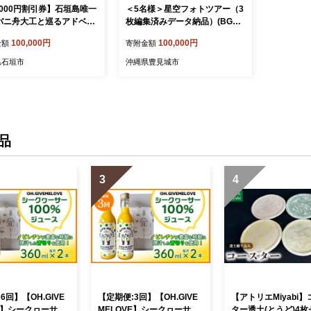
,000円割引券】石垣島唯一
＜5名様＞星空フォトツアー（3
バニ舟大工と巡るアドベン
枚編集済みデータ納品）(BG00
クルーズ SB-3
9)
100,000円
100,000円
金額
寄附金額
県石垣市
沖縄県豊見城市
品
3
4
6回】【OH.GIVE
【定期便:3回】【OH.GIVE
【アトリエMiyabi
VE】シークヮーサー
MELOVE】シークヮーサー
ター透土(とうど)4