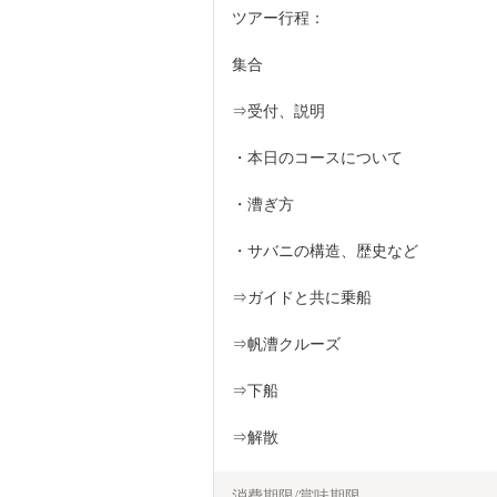
ツアー行程：
集合
⇒受付、説明
・本日のコースについて
・漕ぎ方
・サバニの構造、歴史など
⇒ガイドと共に乗船
⇒帆漕クルーズ
⇒下船
⇒解散
消費期限/賞味期限