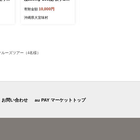
ースター
紫ウコン 熱帯ウコン 春ウコ
ヮーサー・黄金シークヮー
10,000円
48,000円
寄附金額
寄附金額
め 贈
ン 大宜味村 サプリメント 2
サー＞KS1002 青切り 黄金
目コース
袋 健康食品 沖縄県 国産 自
くがに シークヮーサー フル
沖縄県大宜味村
沖縄県大宜味村
お取り
然 錠剤 秋山錠剤 うこん ウ
ーツ 調味料 ジュース 飲み
 速乾
コン 加工品 加工食品 ウコ
物 調理 果物 くだもの ノビ
ネート
ンsp 送料無料 ふるさと納税
レチン ビタミンＣ 酸味 取
吸素材
り寄せ ご当地 やんばる カ
クテル トロピカル 定期便3
回
クルーズツアー（4名様）
お問い合わせ
au PAY マーケットトップ