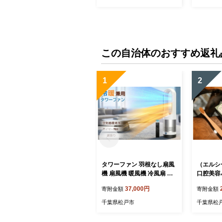
チア イタリアン ミシュラン
東京 新宿 0025-028-S05
この自治体のおすすめ返礼
1
2
タワーファン 羽根なし扇風
（エルシ
機 扇風機 暖風機 冷風扇 DC
口腔美容
モーター 静音運転 サーキュ
ト
37,000円
寄附金額
寄附金額
レーター 8段階送風 強風 大
風量 100°左右首振り 9H切
千葉県松戸市
千葉県松
タイマー 省エネ 節電対策
お手入れ簡単 省スペース 組