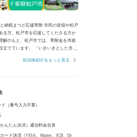
税まつど応援寄附 市民の皆様や松戸
ある方、松戸市を応援してくださる方か
理解のもと、松戸市では、寄附金を市政
役立てています。 「いきいきとした市民
ちよい地域の舞台、風格のある都市の舞
自治体紹介をもっと見る
・まつど」3つの舞台に薫る自然や文化・
かさの中で、賑わいや和みを享受し、互
がら「元気な松戸」「魅力的なふるさと
を進めてまいります。 皆様のご寄附、ご
法
ております。 ■□
………………………………………… お礼
 カード（番号入力不要）
等のお問い合わせはこちらへ 松戸市ふる
高
806（平日9：00～1
050-3488-0889 メール：matsudo@furu
（auかんたん決済）通信料金合算
ード決済（VISA、Master、JCB、Di