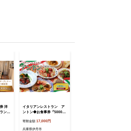
券 洋
イタリアンレストラン ア
 ランチ
ントン◆お食事券『5000円
ト 50
分』◆ 食事券 イタリアン
17,000円
寄附金額
ン 定
ランチ ディナー 兵庫県 伊
用券 ク
丹市[№5275-0686]
兵庫県伊丹市