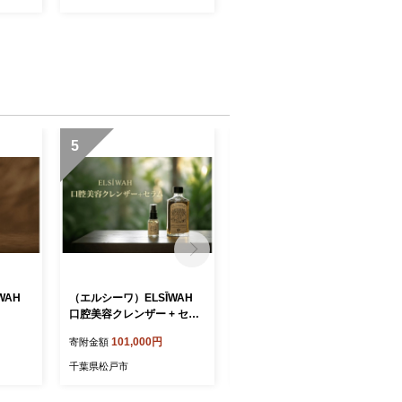
 東京
5
6
ĪWAH
（エルシーワ）ELSĪWAH
冷却プレート付き首掛け扇
口腔美容クレンザー + セラ
風機LY12 ホワイト
ム
101,000円
23,000円
寄附金額
寄附金額
千葉県松戸市
千葉県松戸市