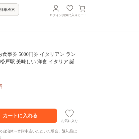
詳細検索
ログイン
お気に入り
カート
方
食事券 5000円券 イタリアン ラン
 松戸駅 美味しい 洋食 イタリア 誕生
ト 母の日 父の日 敬老の日 ピザ ピッ
ロ ミシュラン ナポリ ピザ おすすめ
い 贈り物 記念日 イルレガーロ 千葉
円
お気に入り
の自治体へ寄附申込いただいた場合、返礼品は
ん。