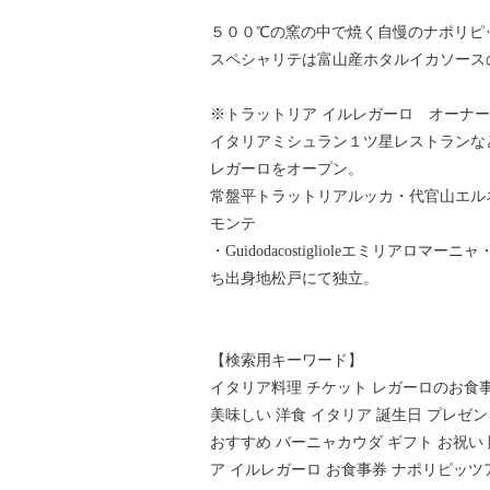
５００℃の窯の中で焼く自慢のナポリピ
スペシャリテは富山産ホタルイカソース
※トラットリア イルレガーロ オーナ
イタリアミシュラン１ツ星レストランな
レガーロをオープン。
常盤平トラットリアルッカ・代官山エル
モンテ
・Guidodacostiglioleエミリアロマー
ち出身地松戸にて独立。
【検索用キーワード】
イタリア料理 チケット レガーロのお食事券
美味しい 洋食 イタリア 誕生日 プレゼン
おすすめ バーニャカウダ ギフト お祝い 
ア イルレガーロ お食事券 ナポリピッツア