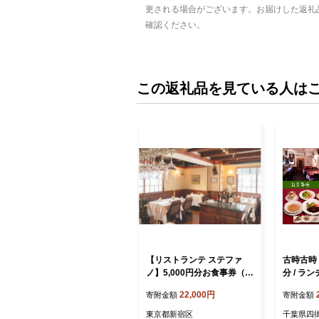
更される場合がございます。お届けした返礼
確認ください。
この返礼品を見ている人は
【リストランテ ステファ
古時古時 
ノ】5,000円分お食事券（ぐ
分 / ラ
るなびセレクション） ぐる
アン 洋食
22,000円
寄附金額
寄附金額
なび 食事券 チケット ディ
ナー ランチ 5000円分 ベネ
東京都新宿区
千葉県四