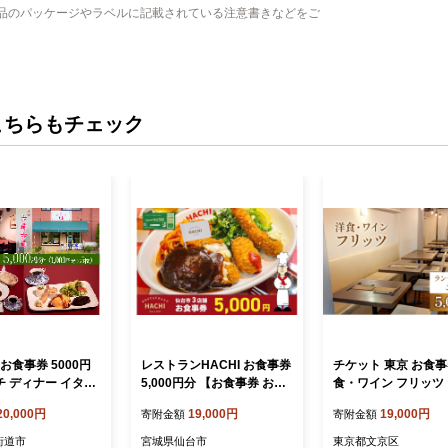
品のパッケージやラベルに記載されている注意書きなどをご
こちらもチェック
お食事券 5000円
レストランHACHI お食事券
チケット 東京 お食事
ンチ ディナー イタリ
5,000円分 【お食事券 おし
食・ワイン フリッツ
 食事券 チケット
ょくじけん 仙台 レストラン
ディナー ご利用チケッ
20,000円
19,000円
19,000円
寄附金額
寄附金額
グルメ チケット ハンバーグ
00円分 洋食 レストラ
ナポリタン 地元 人気 イベ
番 ワイン 食事券 利
街道市
宮城県仙台市
東京都文京区