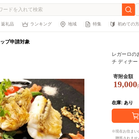
返礼品
ランキング
地域
特集
初めての
ップ申請対象
レガーロのお
チ ディナー
日 プレゼン
ツア レガー
寄附金額
19,000
ギフト お祝
県 松戸市
在庫: あり
現在お住まい
贈答されませ