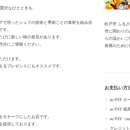
で贅沢なひとときを。
アで培ったシェフの技術と季節ごとの食材を組み合
松戸市 ふるさと納
です。
市に関わりの
たびに新しい味の発見があります。
らの温かいご
存分にご堪能ください。
発展のために
の舞台、ここ
ただけます。
台のあるまち
えるプレゼントにもオススメです。
芸術などの豊
いを尊重しな
松戸」づくり
お支払い方
。
支援をお待ちし
■……………
au PAY
の品・証明書
au PAY 残
さと納税事務局 電話 ：050-3146-0
をモチーフにしたお店です。
8：00） ＦＡＸ：
au PAY
を提供しております。
sato-bpo.com
クレジットカ