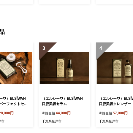
ント ディナー ランチ 外食
ーポン 飲食店 文京区
ギフト 贈り物 食事 宴会 会
都
食 食べ歩き 洋食 旅行 観光
記念日 プレゼント】
品
3
4
ーワ）ELSĪWAH
（エルシーワ）ELSĪWAH
（エルシーワ）ELS
パーフェクトセッ
口腔美容セラム
口腔美容クレンザー
28,000円
44,000円
57,000円
寄附金額
寄附金額
戸市
千葉県松戸市
千葉県松戸市