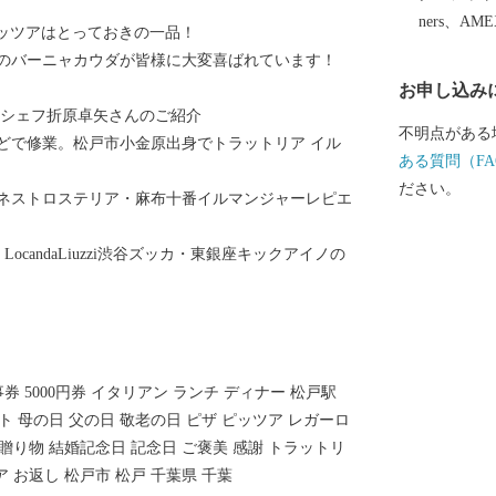
………………
ners、AM
ッツアはとっておきの一品！
のバーニャカウダが皆様に大変喜ばれています！
お申し込み
ーシェフ折原卓矢さんのご紹介
不明点がある
どで修業。松戸市小金原出身でトラットリア イル
ある質問（FA
ださい。
ネストロステリア・麻布十番イルマンジャーレピエ
ニャ・LocandaLiuzzi渋谷ズッカ・東銀座キックアイノの
 5000円券 イタリアン ランチ ディナー 松戸駅
ト 母の日 父の日 敬老の日 ピザ ピッツア レガーロ
贈り物 結婚記念日 記念日 ご褒美 感謝 トラットリ
 お返し 松戸市 松戸 千葉県 千葉