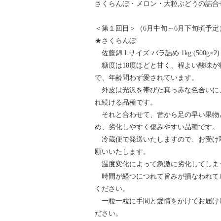
さくらんぼ・メロン・大粒ぶどうの詰合
＜第１回目＞（6月中旬～6月下旬頃予定
★さくらんぼ
佐藤錦 Lサイズ バラ詰め 1kg (500g×2)
糖度は18度ほどと甘く、程よい酸味が
で、年齢問わず愛されています。
外皮は光沢を帯びた真っ赤な色合いに
れ続ける品種です。
それと合わせて、昔から足の早い果物
め、劣化しやすく傷みやすい品種です。
冷蔵便で発送いたしますので、お受け
願いいたします。
温度変化によって急激に劣化してしま
時間が経つにつれて旨みが損なわれて
ください。
一粒一粒に手間と愛情をかけてお届け
ださい。