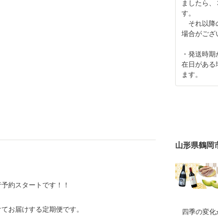
ましたら、
す。
それ以降の
場合がござ
・発送時期
在日がある
ます。
山形県鶴岡
行予約スタートです！！
けてお届けする定期便です。
四季の変化が