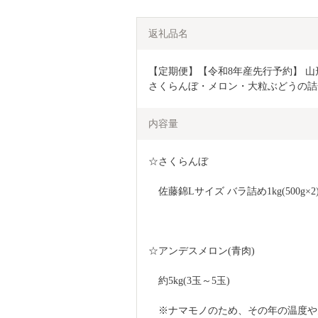
返礼品名
【定期便】【令和8年産先行予約】 山形
さくらんぼ・メロン・大粒ぶどうの詰合
内容量
☆さくらんぼ
　佐藤錦Lサイズ バラ詰め1kg(500g×2
☆アンデスメロン(青肉)
　約5kg(3玉～5玉)
　※ナマモノのため、その年の温度や