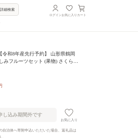
詳細検索
ログイン
お気に入り
カート
方
【令和8年産先行予約】 山形県鶴岡
しみフルーツセット (果物) さくらん
大粒ぶどうの詰合せ (計3回) 産直
円
お気に入り
の自治体へ寄附申込いただいた場合、返礼品は
ん。