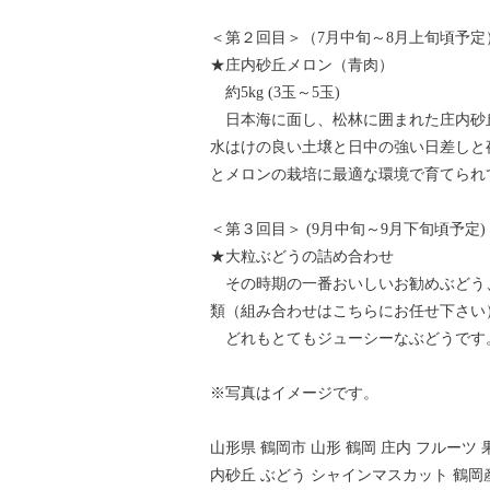
＜第２回目＞（7月中旬～8月上旬頃予定
★庄内砂丘メロン（青肉）
約5kg (3玉～5玉)
日本海に面し、松林に囲まれた庄内砂
水はけの良い土壌と日中の強い日差しと
とメロンの栽培に最適な環境で育てられ
＜第３回目＞ (9月中旬～9月下旬頃予定)
★大粒ぶどうの詰め合わせ
その時期の一番おいしいお勧めぶどう、
類（組み合わせはこちらにお任せ下さい
どれもとてもジューシーなぶどうです
※写真はイメージです。
山形県 鶴岡市 山形 鶴岡 庄内 フルーツ 
内砂丘 ぶどう シャインマスカット 鶴岡