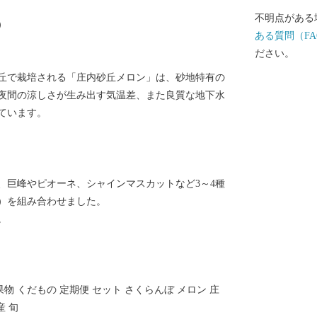
不明点がある
）
ある質問（FA
ださい。
丘で栽培される「庄内砂丘メロン」は、砂地特有の
夜間の涼しさが生み出す気温差、また良質な地下水
ています。
巨峰やピオーネ、シャインマスカットなど3～4種
）を組み合わせました。
。
果物 くだもの 定期便 セット さくらんぼ メロン 庄
産 旬