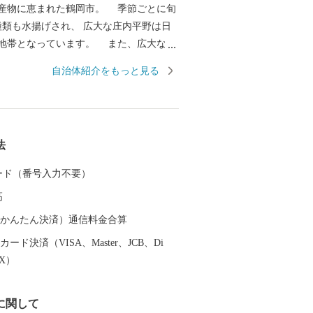
産物に恵まれた鶴岡市。 季節ごとに旬
0種類も水揚げされ、 広大な庄内平野は日
地帯となっています。 また、広大な土
は多彩な歴史と伝統文化をもたらしまし
自治体紹介をもっと見る
伝統行事や特色あるまつりは、今もなお
って大切に継承されています。 その特
、日本初となるユネスコ食文化創造都市
--------
法
 ----------------------------------
 カード（番号入力不要）
務課 ふるさと納税担当（平日8時30分~1
高
（auかんたん決済）通信料金合算
等に関する問い合わせ 株式会社チャンピ
ード決済（VISA、Master、JCB、Di
受託事業者) 営業時間 【平日】10:00〜1
EX）
日祝祭日はお休みをいただいております。 T
012 E-mail：3012_turuoka@champion.co.jp
に関して