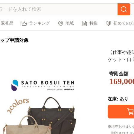
返礼品
ランキング
地域
特集
初めての
ップ申請対象
【仕事や趣
ケット・自
ト） /国産4
れ シンプル
寄附金額
169,00
兼用 T03049
在庫: あり
現在お住まい
贈答されませ