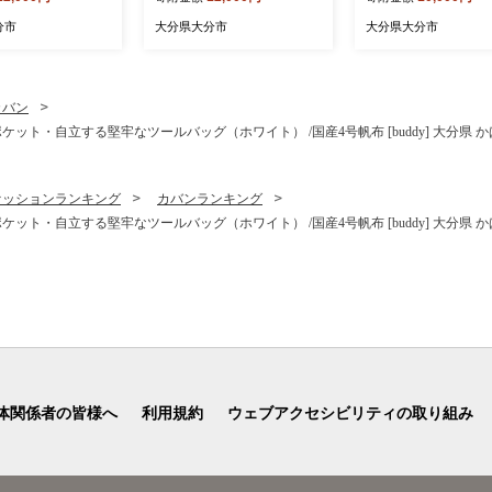
 飲料 豆乳 成分
日用品 消耗品 大容量 吸収
お肉 豚肉 ポーク 国
期便 常温保存 無
力 破れにくい 長持ち 掃除
ぶしゃぶ 焼肉 冷しゃ
分市
大分県大分市
大分県大分市
 栄養 スムージー
便利 高評価 R14019
セット 肉料理 鍋料理
パック 大豆 イソ
焼き 豚丼 冷しゃぶ 
タンパク質 T1008
わせ ギフト 贈答 プ
ト セット 冷凍 おかず 
カバン
12-K
ト・自立する堅牢なツールバッグ（ホワイト） /国産4号帆布 [buddy] 大分県 かば
ァッションランキング
カバンランキング
ト・自立する堅牢なツールバッグ（ホワイト） /国産4号帆布 [buddy] 大分県 かば
体関係者の皆様へ
利用規約
ウェブアクセシビリティの取り組み