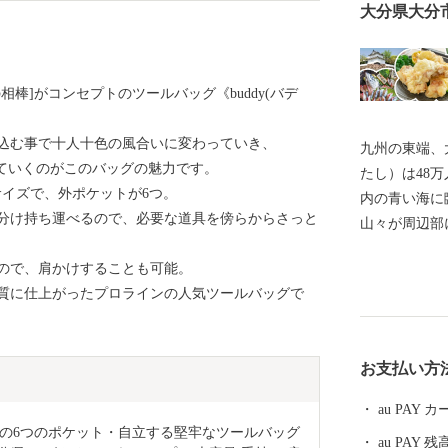
大分県大分
棒]がコンセプトのツールバッグ《buddy(バデ
込む事で十人十色の風合いに変わっていき、
九州の東端、
していくのがこのバッグの魅力です。
たし）は48
サイズで、外ポケットが6つ。
内の青い海に
分け持ち運べるので、必要な道具を傍らからさっと
山々が周辺部
済の中心地で
ので、肩かけすることも可能。
代より日本を
硬質に仕上がったプロラインの人気ツールバッグで
化の発祥都市
中心として幅
州第一位を続
お支払い方
れ、全国ブラ
海産物や、「
au PAY
畜産物、「大
の6つのポケット・自立する堅牢なツールバッグ
au PAY 残