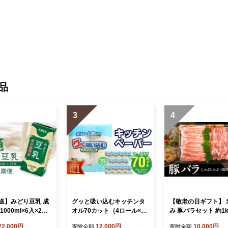
品
3
4
送】みどり豆乳 成
グッと吸い込むキッチンタ
【敬老の日ギフト】 
1000ml×6入×2ケ
オル70カット（4ロール×12
み 豚バラセット 約1k
12本） 隔月2回お
パック） キッチンペーパー
月21日お届け≫ ブ
22,000円
12,000円
10,000円
寄附金額
寄附金額