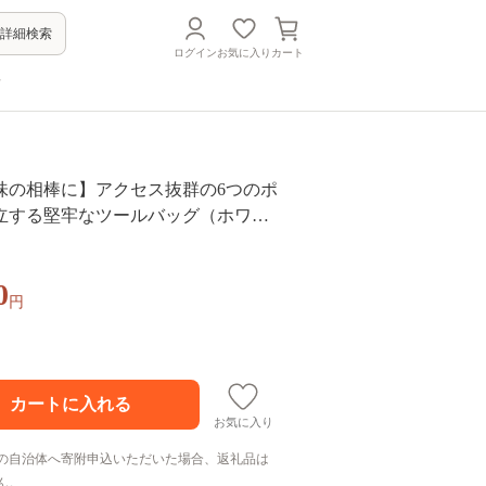
詳細検索
ログイン
お気に入り
カート
方
味の相棒に】アクセス抜群の6つのポ
立する堅牢なツールバッグ（ホワイ
号帆布 [buddy] 大分県 かばん おしゃ
 大容量 手持ち 肩掛け 撥水 鞄 男女
0
_2
円
お気に入り
の自治体へ寄附申込いただいた場合、返礼品は
ん。