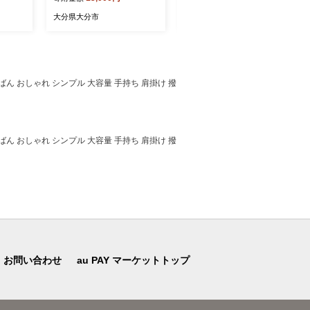
産 しゃ
めし5食 ≪9月21日お届け≫
9月21日お届け≫ 焼き菓子
ぶ 2種
郷土料理 海鮮 漁師飯 漬け
米粉 グルテンフリー 菓子パ
大分県大分市
大分県大分市
 生姜
料理 新鮮 朝獲れ 鶏飯 鶏肉
ン おやつ 食べ比べ 離乳食
詰め合
炊き込みご飯 ハレの日 おも
ヴィーガン 健康志向 マフィ
レゼン
てなし 食べ比べ 冷凍 E220
ン カヌレ スコーン ワッフ
A020
31-K
ル 冷凍 B06010-K
ん おしゃれ シンプル 大容量 手持ち 肩掛け 撥
ん おしゃれ シンプル 大容量 手持ち 肩掛け 撥
お問い合わせ
au PAY マーケットトップ