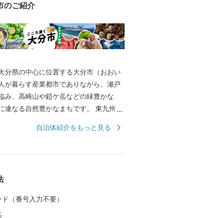
市のご紹介
大分県の中心に位置する大分市（おおい
万人が暮らす産業都市でありながら、瀬戸
臨み、高崎山や鎧ケ岳などの緑豊かな
に連なる自然豊かなまちです。 東九州経
あり、戦国時代の武将・大友宗麟公の時
自治体紹介をもっと見る
代表する国際色豊かな貿易都市・南蛮文
として繁栄し、高度成長期以降は工業を
広い産業が展開され、製造品出荷額は九
けています。 一方で豊かな自然にも恵ま
法
ンド「関あじ・関さば」をはじめとした
豊後牛」「おおいた和牛」など様々な農
 カード（番号入力不要）
分ふぐ」「とり天」「大分銘菓ざびえ
高