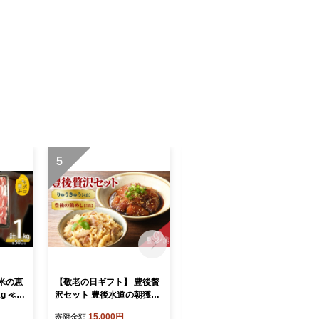
5
6
米の恵
【敬老の日ギフト】 豊後贅
【敬老の日ギフト】 グルテ
g ≪9
沢セット 豊後水道の朝獲れ
ンフリーの米粉パン 人気の
ランド豚
りゅうきゅう4食 豊後の鶏
スイーツパン 11個セット ≪
15,000円
16,000円
寄附金額
寄附金額