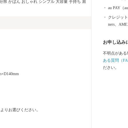
る」「吉野の
 大分県 かばん おしゃれ シンプル 大容量 手持ち 肩
然と都市が共存するまち
au PAY
附金について 5,000円以上寄附をしていただいた方に
クレジットカ
は、市のＰＲ
ners、AM
ます。 【ご注意】 ・返礼品の送付は、大分市外にお住
まいの方に限
お申し込み
ては、年度内
返礼品のお届
不明点がある
す。 ・返礼
ある質問（FA
所不明等で返
ださい。
再発送は出来
m×D140mm
け取りできな
込み時に「備
色》よりお選びください。