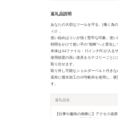
返礼品説明
あなたの大切なツールを守る、[働く為の相
ィ)》。
使い始めはコシが強く堅牢な印象。使い
時間をかけて使い手の”相棒”へと変化
本体はA4ファイル・15インチPCが入る
使用頻度の高い道具をカテゴリーごとに
取り出せます。
取り外し可能なショルダーベルト付きな
底布に撥水加工の10号帆布を使用し、
す。
返礼品名
【仕事や趣味の相棒に】アクセス抜群