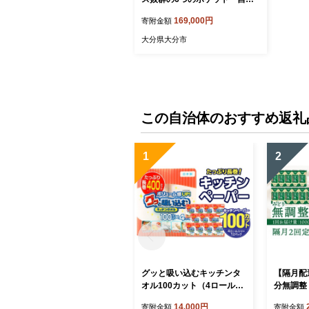
する堅牢なツールバッグ（ブラ
169,000円
寄附金額
ック） /国産4号帆布 [buddy] 大
分県 かばん おしゃれ シンプル
大分県大分市
大容量 手持ち 肩掛け 撥水 人気
男女兼用 T03049_1
この自治体のおすすめ返礼
1
2
グッと吸い込むキッチンタ
【隔月配
オル100カット（4ロール×1
分無調整 
2パック） キッチンペーパ
ース（計
14,000円
寄附金額
寄附金額