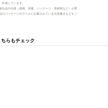
、作成しています。
返礼品の仕様（規格、容量、パッケージ、原材料など）が変
品のパッケージやラベルに記載されている注意書きなどをご
こちらもチェック