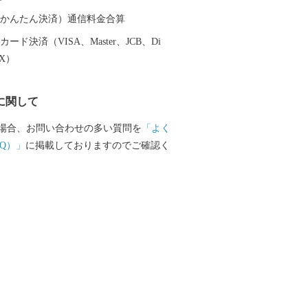
鶏めし」など多彩な食資源に恵まれた自
です。 ふるさと大分市応援寄
（auかんたん決済）通信料金合算
ード決済（VISA、Master、JCB、Di
も兼ねて返礼品をお送りさせていただき
EX）
らせていただきます。 ・寄附につきまし
に関して
の回数制限は現在設けておりません。 ・
けには1～2ヶ月程度かかることがありま
場合、お問い合わせの多い質問を
「よく
品の写真はイメージです。 ※長期不在、住
Q）」
に掲載しておりますのでご確認く
礼品をお受取りいただけなかった場合、
かねますので、ご了承ください。 ※お受
い期間が予め分かっている場合は、お申
考欄」へご記入くださいませ。