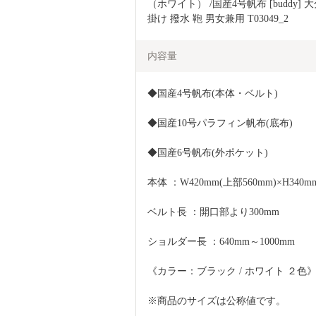
（ホワイト） /国産4号帆布 [buddy]
掛け 撥水 鞄 男女兼用 T03049_2
内容量
◆国産4号帆布(本体・ベルト)
◆国産10号パラフィン帆布(底布)
◆国産6号帆布(外ポケット)
本体 ：W420mm(上部560mm)×H340m
ベルト長 ：開口部より300mm
ショルダー長 ：640mm～1000mm
《カラー：ブラック / ホワイト ２
※商品のサイズは公称値です。