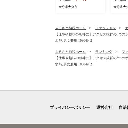
ー 日用品 消耗品 大容量 吸
届け定期便
収力 破れにくい 長持ち 掃
無調整 定
大分県大分市
大分県大
除 便利 高評価 R14030
調整豆乳
担々麵 紙
フラボン 
7
ふるさと納税ホーム
ファッション
【仕事や趣味の相棒に】アクセス抜群の6つのポケッ
水 鞄 男女兼用 T03049_2
ふるさと納税ホーム
ランキング
フ
【仕事や趣味の相棒に】アクセス抜群の6つのポケッ
水 鞄 男女兼用 T03049_2
プライバシーポリシー
運営会社
自治