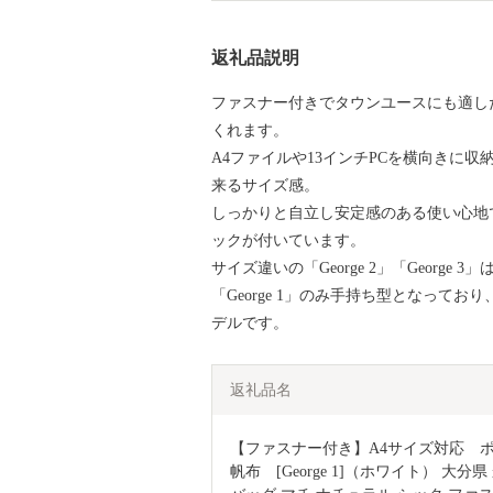
返礼品説明
ファスナー付きでタウンユースにも適し
くれます。
A4ファイルや13インチPCを横向きに収
来るサイズ感。
しっかりと自立し安定感のある使い心地
ックが付いています。
サイズ違いの「George 2」「Georg
「George 1」のみ手持ち型となって
デルです。
返礼品名
【ファスナー付き】A4サイズ対応　ポ
帆布　[George 1]（ホワイト） 大