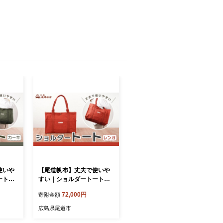
使いや
【尾道帆布】丈夫で使いや
ート
すい｜ショルダートート
んぷ バ
（レンガ）【尾道 はんぷ バ
72,000円
寄附金額
かばん
ッグ トートバッグ かばん
ァッショ
特産品 シンプル ファッショ
広島県尾道市
 尾
ン 人気 おすすめ 広島県 尾