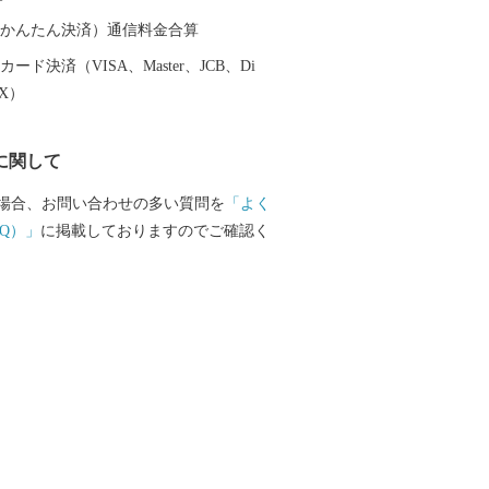
鶏めし」など多彩な食資源に恵まれた自
です。 ふるさと大分市応援寄
（auかんたん決済）通信料金合算
ード決済（VISA、Master、JCB、Di
も兼ねて返礼品をお送りさせていただき
EX）
らせていただきます。 ・寄附につきまし
に関して
の回数制限は現在設けておりません。 ・
けには1～2ヶ月程度かかることがありま
場合、お問い合わせの多い質問を
「よく
品の写真はイメージです。 ※長期不在、住
Q）」
に掲載しておりますのでご確認く
礼品をお受取りいただけなかった場合、
かねますので、ご了承ください。 ※お受
い期間が予め分かっている場合は、お申
考欄」へご記入くださいませ。