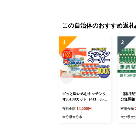
納 ポケット おしゃれ レデ
ィース メンズ T03045_1
この自治体のおすすめ返礼
1
2
グッと吸い込むキッチンタ
【隔月配
オル100カット（4ロール×1
分無調整 
2パック） キッチンペーパ
ース（計
14,000円
寄附金額
寄附金額
ー 日用品 消耗品 大容量 吸
届け定期便
収力 破れにくい 長持ち 掃
無調整 定
大分県大分市
大分県大
除 便利 高評価 R14030
調整豆乳
担々麵 紙
フラボン 