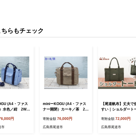
こちらもチェック
OGU (A4・ファス
miniーKOGU (A4・ファス
【尾道帆布】丈夫で
）水色／紺 2WA
ナー開閉）カーキ／茶 2W
すい｜ショルダート
 帆布鞄 彩工房］
AY［尾道 帆布鞄 彩工房］
（カーキ）【尾道 は
76,000円
76,000円
72,000円
寄附金額
寄附金額
んぷ バッグ トー
【尾道 はんぷ バッグ トー
ッグ トートバッグ 
かばん 特産品 シ
トバッグ かばん 特産品 シ
特産品 シンプル フ
道市
広島県尾道市
広島県尾道市
ファッション 人気
ンプル ファッション 人気
ン 人気 おすすめ 広島県