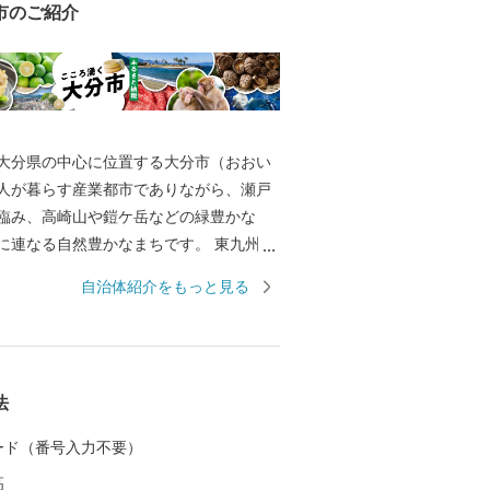
市のご紹介
大分県の中心に位置する大分市（おおい
万人が暮らす産業都市でありながら、瀬戸
臨み、高崎山や鎧ケ岳などの緑豊かな
に連なる自然豊かなまちです。 東九州経
あり、戦国時代の武将・大友宗麟公の時
自治体紹介をもっと見る
代表する国際色豊かな貿易都市・南蛮文
として繁栄し、高度成長期以降は工業を
広い産業が展開され、製造品出荷額は九
けています。 一方で豊かな自然にも恵ま
法
ンド「関あじ・関さば」をはじめとした
豊後牛」「おおいた和牛」など様々な農
 カード（番号入力不要）
分ふぐ」「とり天」「大分銘菓ざびえ
高