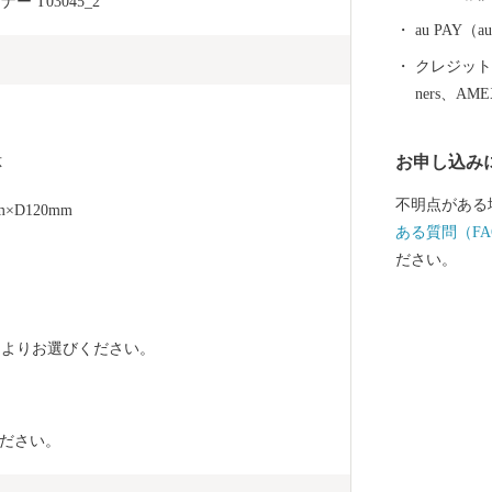
る」「吉野の
 T03045_2
然と都市が共存するまち
au PAY
附金について 5,000円以上寄附をしていただいた方に
クレジットカ
は、市のＰＲ
ners、AM
ます。 【ご注意】 ・返礼品の送付は、大分市外にお住
まいの方に限
お申し込み
応
ては、年度内
返礼品のお届
不明点がある
m×D120mm
す。 ・返礼
ある質問（FA
所不明等で返
ださい。
再発送は出来
け取りできな
込み時に「備
色》よりお選びください。
ださい。