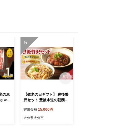
道市】
5
6
米の恵
【敬老の日ギフト】 豊後贅
【敬老の日ギフト】 グルテ
g ≪9
沢セット 豊後水道の朝獲れ
ンフリーの米粉パン 人気の
ランド豚
りゅうきゅう4食 豊後の鶏
スイーツパン 11個セット ≪
15,000円
16,000円
寄附金額
寄附金額
産 しゃ
めし5食 ≪9月21日お届け≫
9月21日お届け≫ 焼き菓子
ぶ 2種
郷土料理 海鮮 漁師飯 漬け
米粉 グルテンフリー 菓子パ
大分県大分市
大分県大分市
 生姜
料理 新鮮 朝獲れ 鶏飯 鶏肉
ン おやつ 食べ比べ 離乳食
詰め合
炊き込みご飯 ハレの日 おも
ヴィーガン 健康志向 マフィ
レゼン
てなし 食べ比べ 冷凍 E220
ン カヌレ スコーン ワッフ