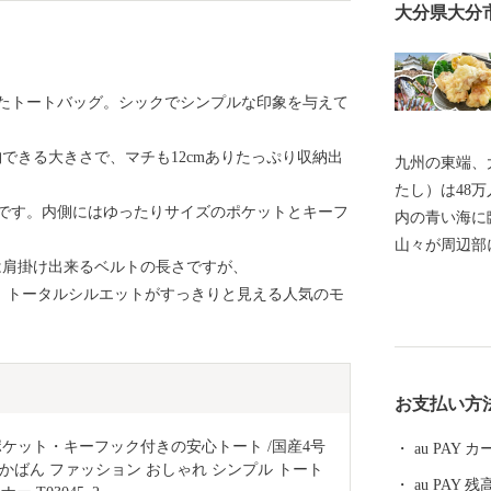
大分県大分
たトートバッグ。シックでシンプルな印象を与えて
納できる大きさで、マチも12cmありたっぷり収納出
九州の東端、
たし）は48
です。内側にはゆったりサイズのポケットとキーフ
内の青い海に
山々が周辺部
e 3」は肩掛け出来るベルトの長さですが、
済の中心地で
おり、トータルシルエットがすっきりと見える人気のモ
代より日本を
化の発祥都市
中心として幅
州第一位を続
お支払い方
れ、全国ブラ
海産物や、「
ケット・キーフック付きの安心トート /国産4号
au PAY
畜産物、「大
分県 かばん ファッション おしゃれ シンプル トート
au PAY 残