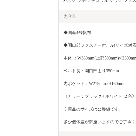
バッグ マチ ナチュラル シック ファスナー
内容量
◆国産4号帆布
◆開口部ファスナー付、A4サイズ対
本体 ：W380mm(上部500mm)×H300m
ベルト長：開口部より350mm
内ポケット：W215mm×H160mm
《カラー：ブラック / ホワイト ２
※商品のサイズは公称値です。
多少個体差が御座いますのでご了承く