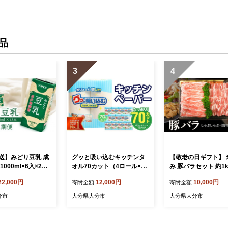
おすすめ 広島県 尾道市】
おすすめ 広島県 尾道市】
道市】
品
3
4
送】みどり豆乳 成
グッと吸い込むキッチンタ
【敬老の日ギフト】 
1000ml×6入×2ケ
オル70カット（4ロール×12
み 豚バラセット 約1k
12本） 隔月2回お
パック） キッチンペーパー
月21日お届け≫ ブ
22,000円
12,000円
10,000円
寄附金額
寄附金額
 飲料 豆乳 成分
日用品 消耗品 大容量 吸収
お肉 豚肉 ポーク 国
期便 常温保存 無
力 破れにくい 長持ち 掃除
ぶしゃぶ 焼肉 冷しゃ
分市
大分県大分市
大分県大分市
 栄養 スムージー
便利 高評価 R14019
セット 肉料理 鍋料理
パック 大豆 イソ
焼き 豚丼 冷しゃぶ 
タンパク質 T1008
わせ ギフト 贈答 プ