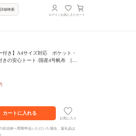
詳細検索
ログイン
お気に入り
カート
方
ー付き】A4サイズ対応 ポケット・
きの安心トート /国産4号帆布 [Ge
（ホワイト） 大分県 かばん ファッショ
 シンプル トートバッグ マチ ナチュ
ファスナー T03045_2
円
お気に入り
の自治体へ寄附申込いただいた場合、返礼品は
ん。