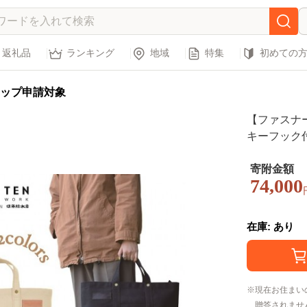
返礼品
ランキング
地域
特集
初めての
ップ申請対象
【ファスナ
キーフック付
orge 1]
ン おしゃれ
寄附金額
74,000
ラル シック 
在庫: あり
現在お住まい
贈答されませ