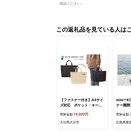
確認ください。
この返礼品を見ている人は
【ファスナー付き】A4サイ
miniーK
ズ対応 ポケット・キーフ
ナー開閉
ック付きの安心トート /国産
Y［尾道
74,000円
寄附金額
寄附金額
4号帆布 [George 1]（ブラ
【尾道 は
ック） 大分県 かばん トー
トバッグ 
大分県大分市
広島県尾
トバッグ シンプル マチ 収
ンプル 