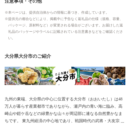
注意事項・その他
本ページは、提供自治体からの情報に基づき、作成しています。
提供元の都合などにより、掲載中に予告なく返礼品の仕様（規格、容量、
パッケージ、原材料など）が変更される場合がございます。お届けした返
礼品のパッケージやラベルに記載されている注意書きなどをご確認くださ
い。
大分県大分市のご紹介
九州の東端、大分県の中心に位置する大分市（おおいたし）は48
万人が暮らす産業都市でありながら、瀬戸内の青い海に臨み、高
崎山や鎧ケ岳などの緑豊かな山々が周辺部に連なる自然豊かなま
ちです。 東九州経済の中心地であり、戦国時代の武将・大友宗麟
公の時代より日本を代表する国際色豊かな貿易都市・南蛮文化の