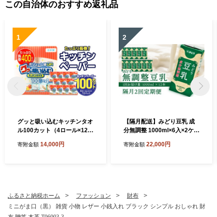
この自治体のおすすめ返礼品
1
2
グッと吸い込むキッチンタオ
【隔月配送】みどり豆乳 成
ル100カット（4ロール×12パ
分無調整 1000ml×6入×2ケー
ック） キッチンペーパー 日
ス（計12本） 隔月2回お届け
14,000円
22,000円
寄附金額
寄附金額
用品 消耗品 大容量 吸収力 破
定期便 飲料 豆乳 成分無調整
れにくい 長持ち 掃除 便利 高
定期便 常温保存 無調整豆乳
評価 R14030
栄養 スムージー 担々麵 紙パ
ック 大豆 イソフラボン タン
パク質 T10087
ふるさと納税ホーム
ファッション
財布
ミニがま口（黒） 雑貨 小物 レザー 小銭入れ ブラック シンプル おしゃれ 財