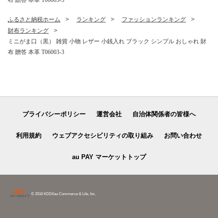
布 贈答 本革 T06003-3
ふるさと納税ホーム
ランキング
ファッションランキング
財布ランキング
ミニがま口（黒） 雑貨 小物 レザー 小銭入れ ブラック シンプル おしゃれ 財
布 贈答 本革 T06003-3
プライバシーポリシー
運営会社
自治体関係者の皆様へ
利用規約
ウェブアクセシビリティの取り組み
お問い合わせ
au PAY マーケットトップ
© 2016 KDDI/au Commerce & Life, Inc.