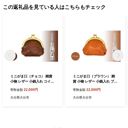
この返礼品を見ている人はこちらもチェック
ミニがま口（チョコ） 雑貨
ミニがま口（ブラウン） 雑
小物 レザー 小銭入れ コイン
貨 小物 レザー 小銭入れ ブラ
ケース シンプル おしゃれ 財
ウン シンプル おしゃれ 財布
22,000円
22,000円
寄附金額
寄附金額
布 贈答 本革 T06003-4
贈答 本革 T06003-1
大分県大分市
大分県大分市