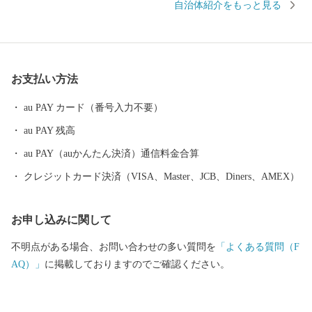
自治体紹介をもっと見る
発祥都市として繁栄し、高度成長期以降は工業を中心として幅広
い産業が展開され、製造品出荷額は九州第一位を続けています。
一方で豊かな自然にも恵まれ、全国ブランド「関あじ・関さば」
をはじめとした海産物や、「豊後牛」「おおいた和牛」など様々
お支払い方法
な農畜産物、「大分ふぐ」「とり天」「大分銘菓ざびえる」「吉
野の鶏めし」など多彩な食資源に恵まれた自然と都市が共存する
au PAY カード（番号入力不要）
まちです。 ふるさと大分市応援寄附金について 5,000円以上寄附
au PAY 残高
をしていただいた方には、市のＰＲも兼ねて返礼品をお送りさせ
ていただきます。 【ご注意】 ・返礼品の送付は、大分市外にお住
au PAY（auかんたん決済）通信料金合算
まいの方に限らせていただきます。 ・寄附につきましては、年度
クレジットカード決済（VISA、Master、JCB、Diners、AMEX）
内の回数制限は現在設けておりません。 ・返礼品のお届けには1
～2ヶ月程度かかることがあります。 ・返礼品の写真はイメージ
お申し込みに関して
です。 ※長期不在、住所不明等で返礼品をお受取りいただけなか
った場合、再発送は出来かねますので、ご了承ください。 ※お受
不明点がある場合、お問い合わせの多い質問を
「よくある質問（F
け取りできない期間が予め分かっている場合は、お申込み時に
AQ）」
に掲載しておりますのでご確認ください。
「備考欄」へご記入くださいませ。