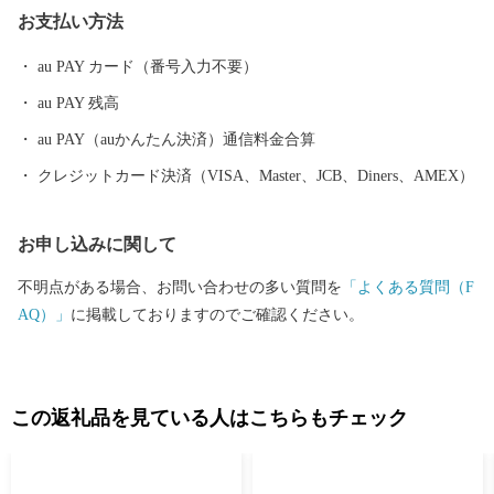
お支払い方法
な農畜産物、「大分ふぐ」「とり天」「大分銘菓ざびえる」「吉
野の鶏めし」など多彩な食資源に恵まれた自然と都市が共存する
au PAY カード（番号入力不要）
まちです。 ふるさと大分市応援寄附金について 5,000円以上寄附
au PAY 残高
をしていただいた方には、市のＰＲも兼ねて返礼品をお送りさせ
ていただきます。 【ご注意】 ・返礼品の送付は、大分市外にお住
au PAY（auかんたん決済）通信料金合算
まいの方に限らせていただきます。 ・寄附につきましては、年度
クレジットカード決済（VISA、Master、JCB、Diners、AMEX）
内の回数制限は現在設けておりません。 ・返礼品のお届けには1
～2ヶ月程度かかることがあります。 ・返礼品の写真はイメージ
お申し込みに関して
です。 ※長期不在、住所不明等で返礼品をお受取りいただけなか
った場合、再発送は出来かねますので、ご了承ください。 ※お受
不明点がある場合、お問い合わせの多い質問を
「よくある質問（F
け取りできない期間が予め分かっている場合は、お申込み時に
AQ）」
に掲載しておりますのでご確認ください。
「備考欄」へご記入くださいませ。
この返礼品を見ている人はこちらもチェック