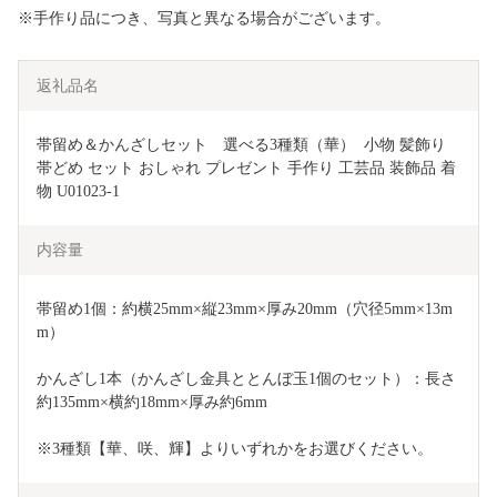
※手作り品につき、写真と異なる場合がございます。
返礼品名
帯留め＆かんざしセット　選べる3種類（華）  小物 髪飾り 
帯どめ セット おしゃれ プレゼント 手作り 工芸品 装飾品 着
物 U01023-1
内容量
帯留め1個：約横25mm×縦23mm×厚み20mm（穴径5mm×13m
m）
かんざし1本（かんざし金具ととんぼ玉1個のセット）：長さ
約135mm×横約18mm×厚み約6mm
※3種類【華、咲、輝】よりいずれかをお選びください。