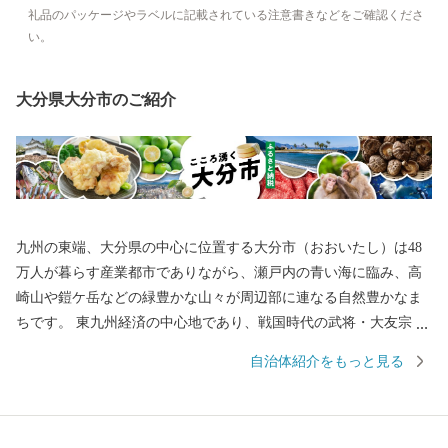
礼品のパッケージやラベルに記載されている注意書きなどをご確認くださ
い。
大分県大分市のご紹介
九州の東端、大分県の中心に位置する大分市（おおいたし）は48
万人が暮らす産業都市でありながら、瀬戸内の青い海に臨み、高
崎山や鎧ケ岳などの緑豊かな山々が周辺部に連なる自然豊かなま
ちです。 東九州経済の中心地であり、戦国時代の武将・大友宗麟
公の時代より日本を代表する国際色豊かな貿易都市・南蛮文化の
自治体紹介をもっと見る
発祥都市として繁栄し、高度成長期以降は工業を中心として幅広
い産業が展開され、製造品出荷額は九州第一位を続けています。
一方で豊かな自然にも恵まれ、全国ブランド「関あじ・関さば」
をはじめとした海産物や、「豊後牛」「おおいた和牛」など様々