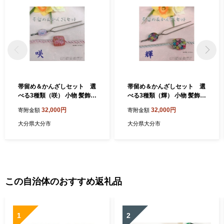
帯留め＆かんざしセット 選
帯留め＆かんざしセット 選
べる3種類（咲） 小物 髪飾り
べる3種類（輝） 小物 髪飾り
帯どめ セット おしゃれ プレ
帯どめ セット おしゃれ プレ
32,000円
32,000円
寄附金額
寄附金額
ゼント 手作り 工芸品 装飾品
ゼント 手作り 工芸品 装飾品
着物 U01023-2
着物 U01023-3
大分県大分市
大分県大分市
この自治体のおすすめ返礼品
1
2