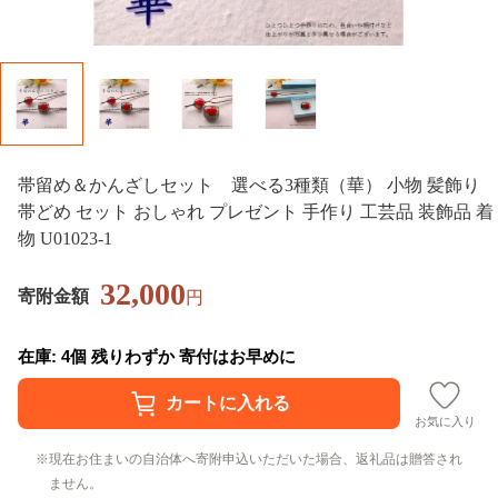
帯留め＆かんざしセット 選べる3種類（華） 小物 髪飾り
帯どめ セット おしゃれ プレゼント 手作り 工芸品 装飾品 着
物 U01023-1
32,000
寄附金額
円
在庫: 4個 残りわずか 寄付はお早めに
お気に入り
現在お住まいの自治体へ寄附申込いただいた場合、返礼品は贈答され
ません。