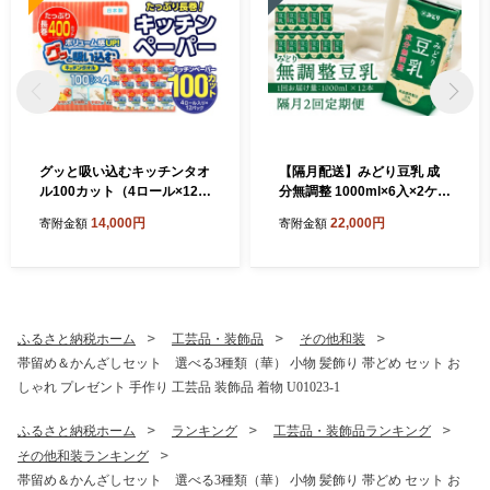
グッと吸い込むキッチンタオ
【隔月配送】みどり豆乳 成
ル100カット（4ロール×12パ
分無調整 1000ml×6入×2ケー
ック） キッチンペーパー 日
ス（計12本） 隔月2回お届け
14,000円
22,000円
寄附金額
寄附金額
用品 消耗品 大容量 吸収力 破
定期便 飲料 豆乳 成分無調整
れにくい 長持ち 掃除 便利 高
定期便 常温保存 無調整豆乳
評価 R14030
栄養 スムージー 担々麵 紙パ
ック 大豆 イソフラボン タン
パク質 T10087
ふるさと納税ホーム
工芸品・装飾品
その他和装
帯留め＆かんざしセット 選べる3種類（華） 小物 髪飾り 帯どめ セット お
しゃれ プレゼント 手作り 工芸品 装飾品 着物 U01023-1
ふるさと納税ホーム
ランキング
工芸品・装飾品ランキング
その他和装ランキング
帯留め＆かんざしセット 選べる3種類（華） 小物 髪飾り 帯どめ セット お