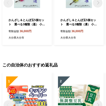
かんざし＆とんぼ玉5個セッ
かんざし＆とんぼ玉5個セッ
ト 選べる3種類（遥） 小物
ト 選べる3種類（凛） 小物
髪飾り 和装 ヘアアクセ 手作
髪飾り 和装 ヘアアクセ 手作
36,000円
36,000円
寄附金額
寄附金額
り 工芸品 箱付き プレゼント
り 工芸品 箱付き プレゼント
ギフト おしゃれ U01022-2
ギフト おしゃれ U01022-1
大分県大分市
大分県大分市
この自治体のおすすめ返礼品
1
2