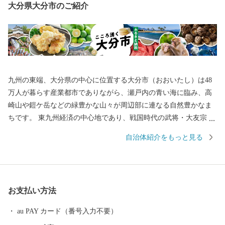
大分県大分市のご紹介
九州の東端、大分県の中心に位置する大分市（おおいたし）は48
万人が暮らす産業都市でありながら、瀬戸内の青い海に臨み、高
崎山や鎧ケ岳などの緑豊かな山々が周辺部に連なる自然豊かなま
ちです。 東九州経済の中心地であり、戦国時代の武将・大友宗麟
公の時代より日本を代表する国際色豊かな貿易都市・南蛮文化の
自治体紹介をもっと見る
発祥都市として繁栄し、高度成長期以降は工業を中心として幅広
い産業が展開され、製造品出荷額は九州第一位を続けています。
一方で豊かな自然にも恵まれ、全国ブランド「関あじ・関さば」
をはじめとした海産物や、「豊後牛」「おおいた和牛」など様々
お支払い方法
な農畜産物、「大分ふぐ」「とり天」「大分銘菓ざびえる」「吉
野の鶏めし」など多彩な食資源に恵まれた自然と都市が共存する
au PAY カード（番号入力不要）
まちです。 ふるさと大分市応援寄附金について 5,000円以上寄附