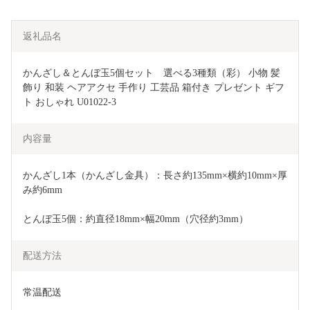
返礼品名
かんざし＆とんぼ玉5個セット　選べる3種類（彩） 小物 髪
飾り 和装 ヘアアクセ 手作り 工芸品 箱付き プレゼント ギフ
ト おしゃれ U01022-3
内容量
かんざし1本（かんざし金具）：長さ約135mm×横約10mm×厚
み約6mm
とんぼ玉5個：約直径18mm×幅20mm（穴径約3mm）
配送方法
常温配送