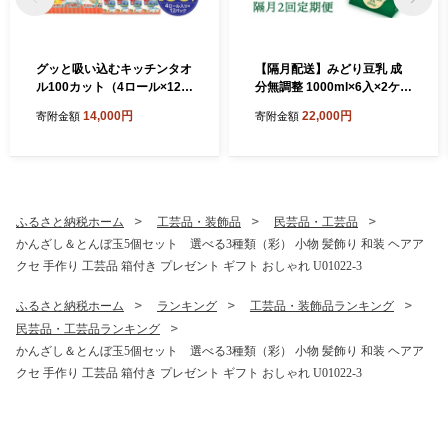
グッと吸い込むキッチンタオ
【隔月配送】みどり豆乳 成
ル100カット（4ロール×12パ
分無調整 1000ml×6入×2ケー
ック） キッチンペーパー 日
ス（計12本） 隔月2回お届け
14,000円
22,000円
寄附金額
寄附金額
用品 消耗品 大容量 吸収力 破
定期便 飲料 豆乳 成分無調整
れにくい 長持ち 掃除 便利 高
定期便 常温保存 無調整豆乳
評価 R14030
栄養 スムージー 担々麵 紙パ
ック 大豆 イソフラボン タン
パク質 T10087
ふるさと納税ホーム
工芸品・装飾品
民芸品・工芸品
かんざし＆とんぼ玉5個セット 選べる3種類（彩） 小物 髪飾り 和装 ヘアア
クセ 手作り 工芸品 箱付き プレゼント ギフト おしゃれ U01022-3
ふるさと納税ホーム
ランキング
工芸品・装飾品ランキング
民芸品・工芸品ランキング
かんざし＆とんぼ玉5個セット 選べる3種類（彩） 小物 髪飾り 和装 ヘアア
クセ 手作り 工芸品 箱付き プレゼント ギフト おしゃれ U01022-3