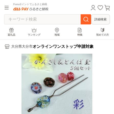
Pontaポイントでふるさと納税
詳細検索
返礼品
ランキング
地域
特集
初めての方
オンラインワンストップ申請対象
大分県大分市