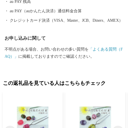
au PAY 残高
をしていただいた方には、市のＰＲも兼ねて返礼品をお送りさせ
ていただきます。 【ご注意】 ・返礼品の送付は、大分市外にお住
au PAY（auかんたん決済）通信料金合算
まいの方に限らせていただきます。 ・寄附につきましては、年度
クレジットカード決済（VISA、Master、JCB、Diners、AMEX）
内の回数制限は現在設けておりません。 ・返礼品のお届けには1
～2ヶ月程度かかることがあります。 ・返礼品の写真はイメージ
お申し込みに関して
です。 ※長期不在、住所不明等で返礼品をお受取りいただけなか
った場合、再発送は出来かねますので、ご了承ください。 ※お受
不明点がある場合、お問い合わせの多い質問を
「よくある質問（F
け取りできない期間が予め分かっている場合は、お申込み時に
AQ）」
に掲載しておりますのでご確認ください。
「備考欄」へご記入くださいませ。
この返礼品を見ている人はこちらもチェック