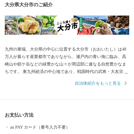
大分県大分市のご紹介
九州の東端、大分県の中心に位置する大分市（おおいたし）は48
万人が暮らす産業都市でありながら、瀬戸内の青い海に臨み、高
崎山や鎧ケ岳などの緑豊かな山々が周辺部に連なる自然豊かなま
ちです。 東九州経済の中心地であり、戦国時代の武将・大友宗麟
公の時代より日本を代表する国際色豊かな貿易都市・南蛮文化の
自治体紹介をもっと見る
発祥都市として繁栄し、高度成長期以降は工業を中心として幅広
い産業が展開され、製造品出荷額は九州第一位を続けています。
一方で豊かな自然にも恵まれ、全国ブランド「関あじ・関さば」
をはじめとした海産物や、「豊後牛」「おおいた和牛」など様々
お支払い方法
な農畜産物、「大分ふぐ」「とり天」「大分銘菓ざびえる」「吉
野の鶏めし」など多彩な食資源に恵まれた自然と都市が共存する
au PAY カード（番号入力不要）
まちです。 ふるさと大分市応援寄附金について 5,000円以上寄附