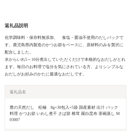
返礼品説明
化学調味料・保存料無添加、 食塩・醤油不使用のだしパックで
す。鹿児島県内製造のかつお節をベースに、原材料のみを贅沢に
配合しました。
水からいれ5～10分煮出していただくだけで本格的なおだしがとれ
ます。毎日のお料理で塩分を気にされている方、よりシンプルな
おだしがお好みのかたに最適なおだしです。
返礼品名
豊の天然だし　松極　8g×30包入×5袋 国産素材 出汁 パック 
料理 かつお節 いわし煮干 さば節 椎茸 羅白昆布 茶碗蒸し M
03007