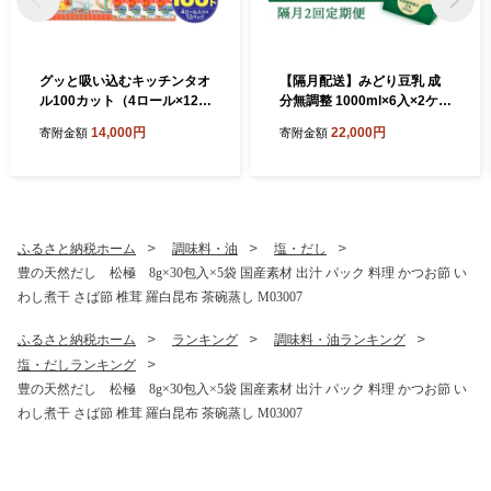
グッと吸い込むキッチンタオ
【隔月配送】みどり豆乳 成
ル100カット（4ロール×12パ
分無調整 1000ml×6入×2ケー
ック） キッチンペーパー 日
ス（計12本） 隔月2回お届け
14,000円
22,000円
寄附金額
寄附金額
用品 消耗品 大容量 吸収力 破
定期便 飲料 豆乳 成分無調整
れにくい 長持ち 掃除 便利 高
定期便 常温保存 無調整豆乳
評価 R14030
栄養 スムージー 担々麵 紙パ
ック 大豆 イソフラボン タン
パク質 T10087
ふるさと納税ホーム
調味料・油
塩・だし
豊の天然だし 松極 8g×30包入×5袋 国産素材 出汁 パック 料理 かつお節 い
わし煮干 さば節 椎茸 羅白昆布 茶碗蒸し M03007
ふるさと納税ホーム
ランキング
調味料・油ランキング
塩・だしランキング
豊の天然だし 松極 8g×30包入×5袋 国産素材 出汁 パック 料理 かつお節 い
わし煮干 さば節 椎茸 羅白昆布 茶碗蒸し M03007