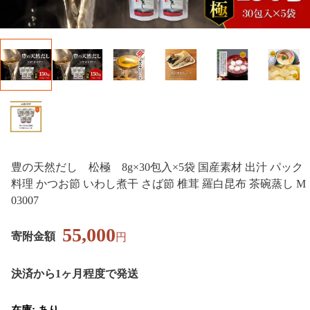
豊の天然だし 松極 8g×30包入×5袋 国産素材 出汁 パック
料理 かつお節 いわし煮干 さば節 椎茸 羅白昆布 茶碗蒸し M
03007
55,000
寄附金額
円
決済から1ヶ月程度で発送
在庫: あり