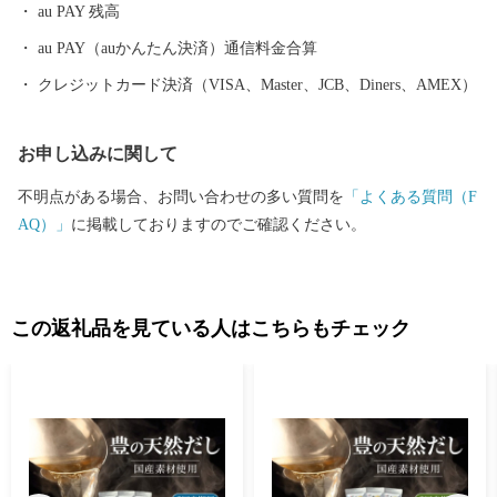
au PAY 残高
をしていただいた方には、市のＰＲも兼ねて返礼品をお送りさせ
ていただきます。 【ご注意】 ・返礼品の送付は、大分市外にお住
au PAY（auかんたん決済）通信料金合算
まいの方に限らせていただきます。 ・寄附につきましては、年度
クレジットカード決済（VISA、Master、JCB、Diners、AMEX）
内の回数制限は現在設けておりません。 ・返礼品のお届けには1
～2ヶ月程度かかることがあります。 ・返礼品の写真はイメージ
お申し込みに関して
です。 ※長期不在、住所不明等で返礼品をお受取りいただけなか
った場合、再発送は出来かねますので、ご了承ください。 ※お受
不明点がある場合、お問い合わせの多い質問を
「よくある質問（F
け取りできない期間が予め分かっている場合は、お申込み時に
AQ）」
に掲載しておりますのでご確認ください。
「備考欄」へご記入くださいませ。
この返礼品を見ている人はこちらもチェック