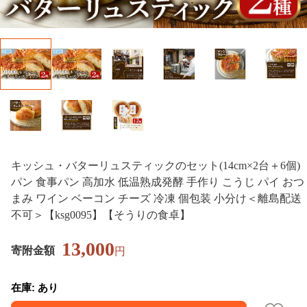
キッシュ・バターリュスティックのセット(14cm×2台＋6個)
パン 食事パン 高加水 低温熟成発酵 手作り こうじ パイ おつ
まみ ワイン ベーコン チーズ 冷凍 個包装 小分け＜離島配送
不可＞【ksg0095】【そうりの食卓】
13,000
寄附金額
円
在庫: あり