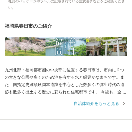
礼品のパッケージやラベルに記載されている注意書きなどをご確認くださ
い。
福岡県春日市のご紹介
九州北部・福岡都市圏の中央部に位置する春日市は、市内に２つ
の大きな公園や多くのため池を有する水と緑豊かなまちです。ま
た、国指定史跡須玖岡本遺跡を中心とした数多くの弥生時代の遺
跡も数多く出土する歴史に彩られた住宅都市です。 今後も、全国
的に高い評価を得ている学校・家庭・地域が一体となって子ども
自治体紹介をもっと見る
たちを育てる「コミュニティ・スクール」の取り組みや市民と行
政が共に支え合う協働のまちづくりを進めていきます。