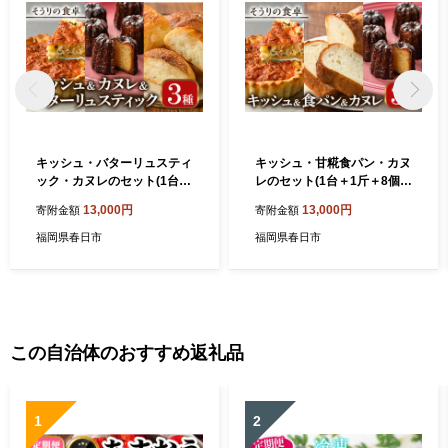
キッシュ・バターリュスティ
キッシュ・甘糀食パン・カヌ
ック・カヌレのセット(1台＋
レのセット(1台＋1斤＋8個)
6個＋8個) ベーコン チーズ
パン 食事パン 高加水 低温熟
13,000円
13,000円
寄附金額
寄附金額
ワイン パン 食事パン 高加水
成発酵 手作り こうじ パイ お
手作り こうじ パイ おつまみ
つまみ お菓子 おやつ 洋菓子
福岡県春日市
福岡県春日市
お菓子 スイーツ おやつ 焼き
焼き菓子 詰め合わせ お土産
菓子 詰め合わせ 冷凍 小分け
冷凍 ＜離島配送不可＞【ksg
個包装＜離島配送不可＞【k
0097】【そうりの食卓】
sg0096】【そうりの食卓】
この自治体のおすすめ返礼品
1
2