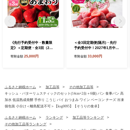
《先行予約受付中・数量限
＜全3回定期便(隔月)・先行
定》＜定期便・全3回（2
予約受付中！2027年1月中旬
月・3月・4月）＞2027年2月
以降順次発送予定＞冷凍あま
25,000円
33,000円
寄附金額
寄附金額
からお届け！いちご定期便
おう (計6kg:2kg×3回) いち
あまおう(総重量約1.5kg・約
ご イチゴ 苺 あまおう 冷凍い
250～270g×2P×3回) いちご
ちご 冷凍イチゴ 国産 定期便
苺 あまおう 果物 フルーツ 定
福岡県 特別栽培 果物 フルー
期便 ＜離島配送不可＞【ksg
ツ アイス ジャム 冷凍フルー
1676】【THE FARM_straw
ツ ＜離島配送不可＞【ksg1
ふるさと納税ホーム
加工品等
その他加工品等
berry】
786】【うるう農園】
キッシュ・バターリュスティックのセット(14cm×2台＋6個) パン 食事パン 高
加水 低温熟成発酵 手作り こうじ パイ おつまみ ワイン ベーコン チーズ 冷凍
個包装 小分け＜離島配送不可＞【ksg0095】【そうりの食卓】
ふるさと納税ホーム
ランキング
加工品等ランキング
その他加工品等ランキング