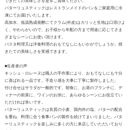
できたての美味しさを是非ご賞味ください。
バターリュスティックはレストランメイドのパンをご家庭用に冷
凍にてお届けいたします。
高加水、低温熟成発酵にてクラム(外皮)はカリッと生地は口溶けよ
く、やわらかいので、お子様から年配の方まで用途に応じてさま
ざまなシーンにお使い頂けます。
パスタ料理又は洋食料理のおもてなしにもいかがでしょうか。焼
きたての美味しさを実感できます。
■生産者の声
キッシュ・ロレーヌは職人の手作業により、おもてなしにも十分
に喜ばれる一品です。手造り感を大事に丁寧に製作しました。
付け合せはサラダが一般的です。朝食に、お昼のブランチに、デ
ィナーの前菜に、ワインのお供に、あらゆるシーンにお役立てい
ただければ幸いです。
バターリュスティックは良質の小麦、国内外の塩、バターの配合
を重ね、料理に合う食事パンの製作を続けてまいりました。バタ
ーリュスティックを楽しみに多くの方に来店していただいており