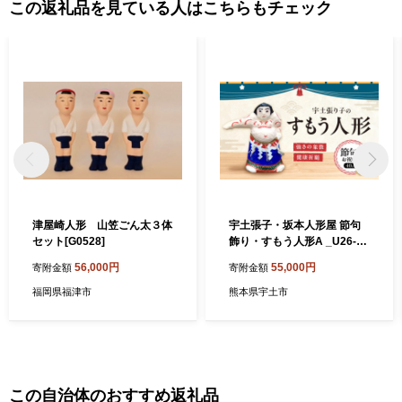
この返礼品を見ている人はこちらもチェック
津屋崎人形 山笠ごん太３体
宇土張子・坂本人形屋 節句
セット[G0528]
飾り・すもう人形A _U26-00
20
56,000円
55,000円
寄附金額
寄附金額
福岡県福津市
熊本県宇土市
この自治体のおすすめ返礼品