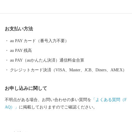
島」宗像・沖ノ島と関連遺産群の一つである新原・奴山古墳群、
日本一の大しめ縄と「光の道」で有名な宮地嶽神社、映画にも
度々登場する津屋崎千軒など、歴史と伝統も福津の大切な財産で
す。 市では、多くの方に福津市の魅力を知っていただき、福津に
お支払い方法
行きたい、住みたい、住み続けたい、福津の地場産品などを買い
たい、食べたいと思っていただくことを目指して、まちづくりを
au PAY カード（番号入力不要）
進めています。 ふるさと納税を通じて、その魅力を少しでもお伝
au PAY 残高
えしたく、お礼の品をご準備しました。 皆様からいただいた寄附
金は、市に対する思い、寄附金に込めた願いを大切に、これから
au PAY（auかんたん決済）通信料金合算
の魅力あるまちづくりに大切に活用させていただきます。
クレジットカード決済（VISA、Master、JCB、Diners、AMEX）
お申し込みに関して
不明点がある場合、お問い合わせの多い質問を
「よくある質問（F
AQ）」
に掲載しておりますのでご確認ください。