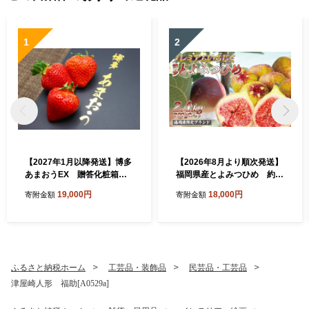
1
2
【2027年1月以降発送】博多
【2026年8月より順次発送】
あまおうEX 贈答化粧箱入2
福岡県産とよみつひめ 約3
箱[H2250]
00g×8パック[H2299]
19,000円
18,000円
寄附金額
寄附金額
ふるさと納税ホーム
工芸品・装飾品
民芸品・工芸品
津屋崎人形 福助[A0529a]