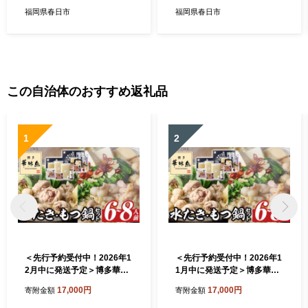
不可＞【ksg0079】【そうり
せ スイーツ パン 食事パン 高
福岡県春日市
福岡県春日市
の食卓】
加水 低温熟成発酵 手作り 冷
凍 ＜離島配送不可＞【ksg0
080】【そうりの食卓】
この自治体のおすすめ返礼品
1
2
＜先行予約受付中！2026年1
＜先行予約受付中！2026年1
2月中に発送予定＞博多華味
1月中に発送予定＞博多華味
鳥 水たき・もつ鍋セット(6
鳥 水たき・もつ鍋セット(6
17,000円
17,000円
寄附金額
寄附金額
～8人前)モツ鍋 水炊き 鶏肉
～8人前)モツ鍋 水炊き 鶏肉
鳥肉 とりにく 牛 ホルモン 鶏
鳥肉 とりにく 牛 ホルモン 鶏