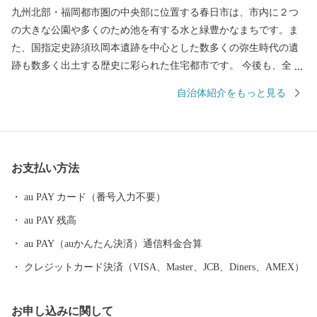
九州北部・福岡都市圏の中央部に位置する春日市は、市内に２つ
の大きな公園や多くのため池を有する水と緑豊かなまちです。ま
た、国指定史跡須玖岡本遺跡を中心とした数多くの弥生時代の遺
跡も数多く出土する歴史に彩られた住宅都市です。 今後も、全国
的に高い評価を得ている学校・家庭・地域が一体となって子ども
自治体紹介をもっと見る
たちを育てる「コミュニティ・スクール」の取り組みや市民と行
政が共に支え合う協働のまちづくりを進めていきます。
お支払い方法
au PAY カード（番号入力不要）
au PAY 残高
au PAY（auかんたん決済）通信料金合算
クレジットカード決済（VISA、Master、JCB、Diners、AMEX）
お申し込みに関して