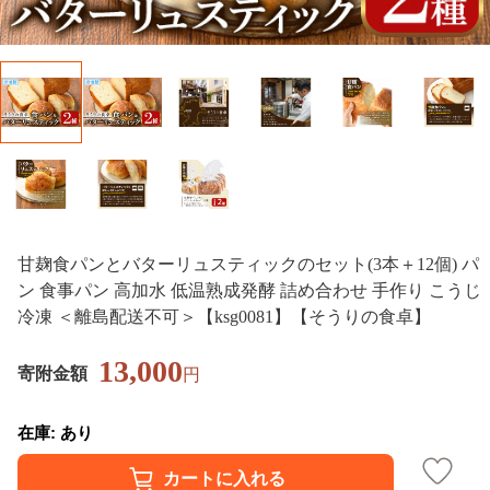
甘麹食パンとバターリュスティックのセット(3本＋12個) パ
ン 食事パン 高加水 低温熟成発酵 詰め合わせ 手作り こうじ
冷凍 ＜離島配送不可＞【ksg0081】【そうりの食卓】
13,000
寄附金額
円
在庫: あり