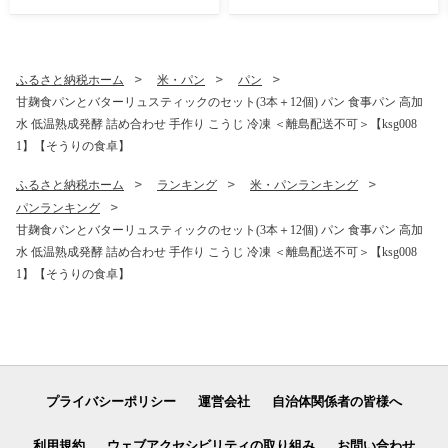
はらみ 鍋 スープ つくね ポン
はらみ 鍋 スープ つくね ポン
酢 ちゃんぽん麺 柚子胡椒 柚
酢 ちゃんぽん麺 柚子胡椒 柚
子こしょう 醤油味 しょうゆ
子こしょう 醤油味 しょうゆ
＜離島配送不可＞ 【ksg129
＜離島配送不可＞ 【ksg129
ふるさと納税ホーム
米・パン
パン
4-12】【水たき料亭 博多華
4-11】【水たき料亭 博多華
甘麹食パンとバターリュスティックのセット(3本＋12個) パン 食事パン 高加
味鳥】
味鳥】
水 低温熟成発酵 詰め合わせ 手作り こうじ 冷凍 ＜離島配送不可＞【ksg008
1】【そうりの食卓】
ふるさと納税ホーム
ランキング
米・パンランキング
パンランキング
甘麹食パンとバターリュスティックのセット(3本＋12個) パン 食事パン 高加
水 低温熟成発酵 詰め合わせ 手作り こうじ 冷凍 ＜離島配送不可＞【ksg008
1】【そうりの食卓】
プライバシーポリシー
運営会社
自治体関係者の皆様へ
利用規約
ウェブアクセシビリティの取り組み
お問い合わせ