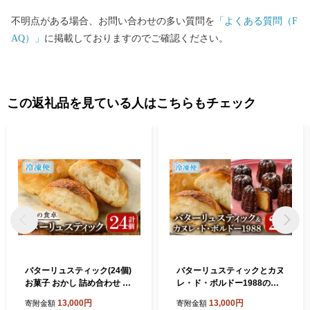
不明点がある場合、お問い合わせの多い質問を
「よくある質問（F
AQ）」
に掲載しておりますのでご確認ください。
この返礼品を見ている人はこちらもチェック
バターリュスティック(24個)
バターリュスティックとカヌ
お菓子 おかし 詰め合わせ 手
レ・ド・ボルドー1988のセ
作り 食事パン 高加水 低温熟
ット(12個＋8個) お菓子 おや
13,000円
13,000円
寄附金額
寄附金額
成発酵 朝食 冷凍 ＜離島配送
つ 洋菓子 焼き菓子 詰め合わ