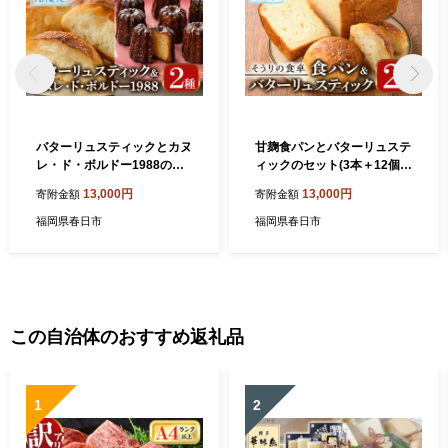
バターリュスティックとカヌ
甘麹食パンとバターリュステ
レ・ド・ボルドー1988のセ
ィックのセット(3本＋12個)
ット(12個＋8個) お菓子 おや
パン 食事パン 高加水 低温熟
13,000円
13,000円
寄附金額
寄附金額
つ 洋菓子 焼き菓子 詰め合わ
成発酵 詰め合わせ 手作り こ
せ スイーツ パン 食事パン 高
うじ 冷凍 ＜離島配送不可＞
福岡県春日市
福岡県春日市
加水 低温熟成発酵 手作り 冷
【ksg0081】【そうりの食
凍 ＜離島配送不可＞【ksg0
卓】
080】【そうりの食卓】
この自治体のおすすめ返礼品
1
2