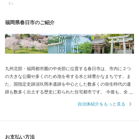
い。
福岡県春日市のご紹介
九州北部・福岡都市圏の中央部に位置する春日市は、市内に２つ
の大きな公園や多くのため池を有する水と緑豊かなまちです。ま
た、国指定史跡須玖岡本遺跡を中心とした数多くの弥生時代の遺
跡も数多く出土する歴史に彩られた住宅都市です。 今後も、全国
的に高い評価を得ている学校・家庭・地域が一体となって子ども
自治体紹介をもっと見る
たちを育てる「コミュニティ・スクール」の取り組みや市民と行
政が共に支え合う協働のまちづくりを進めていきます。
お支払い方法