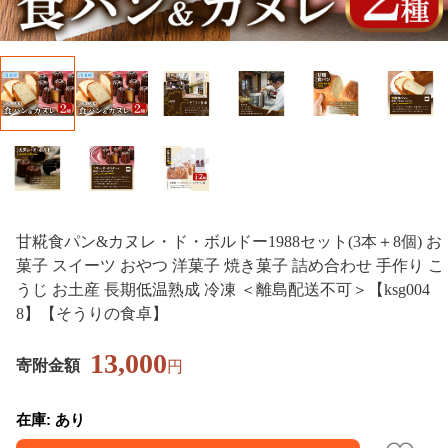
甘糀食パン&カヌレ・ド・ボルドー1988セット(3本＋8個) お
菓子 スイーツ おやつ 洋菓子 焼き菓子 詰め合わせ 手作り こ
うじ お土産 長期低温熟成 冷凍 ＜離島配送不可＞【ksg004
8】【そうりの食卓】
13,000
寄附金額
円
在庫: あり