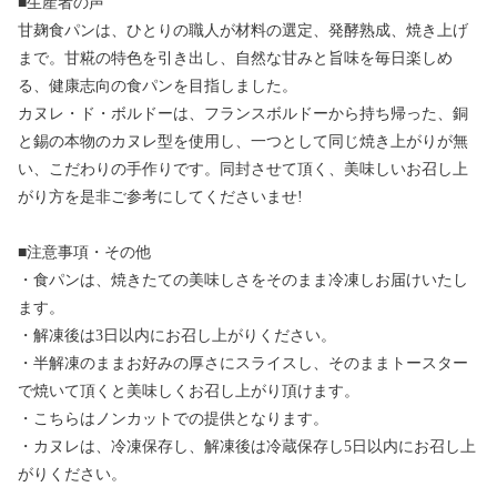
■生産者の声
甘麹食パンは、ひとりの職人が材料の選定、発酵熟成、焼き上げ
まで。甘糀の特色を引き出し、自然な甘みと旨味を毎日楽しめ
る、健康志向の食パンを目指しました。
カヌレ・ド・ボルドーは、フランスボルドーから持ち帰った、銅
と錫の本物のカヌレ型を使用し、一つとして同じ焼き上がりが無
い、こだわりの手作りです。同封させて頂く、美味しいお召し上
がり方を是非ご参考にしてくださいませ!
■注意事項・その他
・食パンは、焼きたての美味しさをそのまま冷凍しお届けいたし
ます。
・解凍後は3日以内にお召し上がりください。
・半解凍のままお好みの厚さにスライスし、そのままトースター
で焼いて頂くと美味しくお召し上がり頂けます。
・こちらはノンカットでの提供となります。
・カヌレは、冷凍保存し、解凍後は冷蔵保存し5日以内にお召し上
がりください。