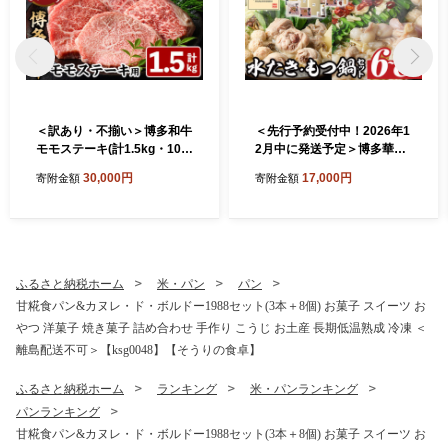
＜訳あり・不揃い＞博多和牛
＜先行予約受付中！2026年1
モモステーキ(計1.5kg・100
2月中に発送予定＞博多華味
g×15P) 牛肉 黒毛和牛 国産
鳥 水たき・もつ鍋セット(6
30,000円
17,000円
寄附金額
寄附金額
モモ肉 ステーキ BBQ 小分け
～8人前)モツ鍋 水炊き 鶏肉
＜離島配送不可＞【ksg148
鳥肉 とりにく 牛 ホルモン 鶏
2】【MEATPLUS】
はらみ 鍋 スープ つくね ポン
酢 ちゃんぽん麺 柚子胡椒 柚
子こしょう 醤油味 しょうゆ
＜離島配送不可＞ 【ksg129
ふるさと納税ホーム
米・パン
パン
4-12】【水たき料亭 博多華
甘糀食パン&カヌレ・ド・ボルドー1988セット(3本＋8個) お菓子 スイーツ お
味鳥】
やつ 洋菓子 焼き菓子 詰め合わせ 手作り こうじ お土産 長期低温熟成 冷凍 ＜
離島配送不可＞【ksg0048】【そうりの食卓】
ふるさと納税ホーム
ランキング
米・パンランキング
パンランキング
甘糀食パン&カヌレ・ド・ボルドー1988セット(3本＋8個) お菓子 スイーツ お