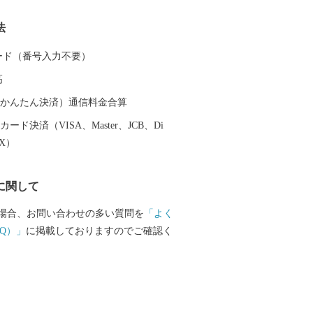
法
 カード（番号入力不要）
高
（auかんたん決済）通信料金合算
ード決済（VISA、Master、JCB、Di
EX）
に関して
場合、お問い合わせの多い質問を
「よく
Q）」
に掲載しておりますのでご確認く