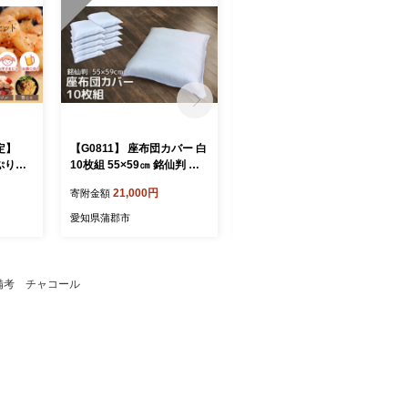
定】
【G0811】 座布団カバー 白
【G0812】 座布団カバー 白
ぷり味
10枚組 55×59㎝ 銘仙判 日
10枚組 59×63㎝ 八端判 日
び 海老
本製 ダブルフリル仕様 冠婚
本製 ダブルフリル仕様 冠婚
21,000円
25,000円
寄附金額
寄附金額
丼 寿司
葬祭 法事 来客用 クッショ
葬祭 法事 来客用 クッショ
せ グ
ンカバー ざぶとんカバー フ
ンカバー ざぶとんカバー フ
愛知県蒲郡市
愛知県蒲郡市
ご飯の
リル 無地 シンプル 客間 仏
リル 無地 シンプル 客間 仏
ギフト
間 業務用 10枚セット まと
間 業務用 10枚セット まと
 鮮度
め買い 忘年会 新年会 宴会
め買い 忘年会 新年会 宴会
宴会場 旅館 民宿 居酒屋 飲
宴会場 旅館 民宿 居酒屋 飲
備考 チャコール
食店 替えカバー
食店 替えカバー