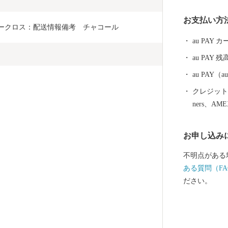
お支払い方
レークロス：配送情報備考　チャコール
au PAY
au PAY 残
au PAY
クレジットカ
ners、AM
お申し込み
不明点がある
ある質問（FA
ださい。