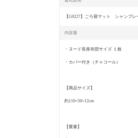
返礼品名
【G0227】ごろ寝マット　シャンブ
内容量
・ヌード長座布団サイズ １枚
・カバー付き（チャコール）
【商品サイズ】
約110×50×12cm
【重量】