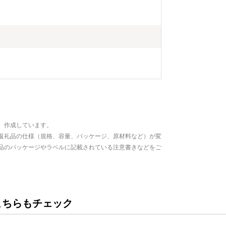
、作成しています。
返礼品の仕様（規格、容量、パッケージ、原材料など）が変
品のパッケージやラベルに記載されている注意書きなどをご
こちらもチェック