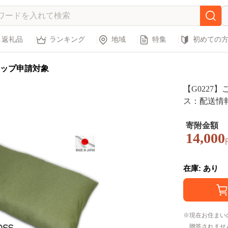
返礼品
ランキング
地域
特集
初めての
ップ申請対象
【G0227
ス：配送情
寄附金額
14,000
在庫: あり
現在お住まい
贈答されませ