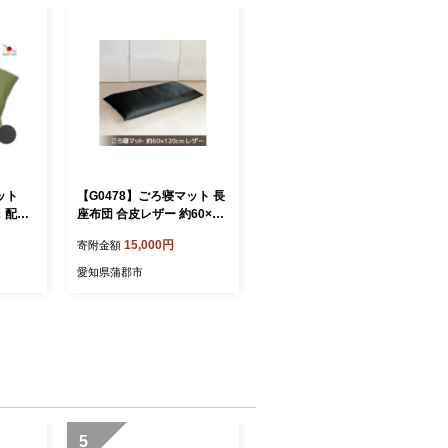
マット
【G0478】ごろ寝マット 長
：配送
座布団 合皮レザー 約60×12
0：配送情報備考 ブラック
15,000円
寄附金額
愛知県蒲郡市
5
6