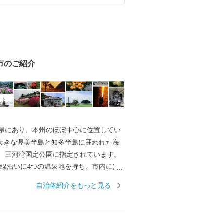
市のご紹介
県にあり、本州のほぼ中心に位置してい
の大きな渥美半島と知多半島に囲われた海
、三河湾国定公園に指定されています。
海岸線沿いに4つの温泉地を持ち、市内には
感じさせる神社や仏閣の多い、美しい土
自治体紹介をもっと見る
から山にかけ変化に富んだ景勝は、万葉の
作家にも愛され、数多くの文人が好んで