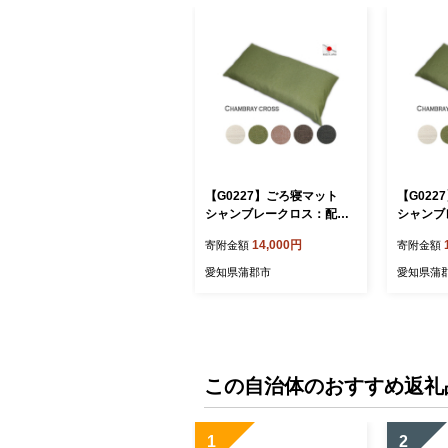
【G0227】ごろ寝マット
【G02
シャンブレークロス：配送
シャンブ
情報備考 アイボリー
情報備考
14,000円
寄附金額
寄附金額
愛知県蒲郡市
愛知県蒲
この自治体のおすすめ返礼
1
2