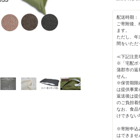
配送時期：
ご寄附後、
ます。
ただし、年
間をいただ
≪下記注意
※「宅配ボ
蒲郡市の返
せん。
※保管期限
は提供事業
返送後は提
のご負担着
なお、食品
けできない
※寄附申込
はできませ