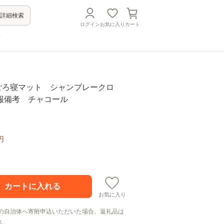
詳細検索
ログイン
お気に入り
カート
方
】ごろ寝マット シャンブレークロ
報備考 チャコール
円
お気に入り
の自治体へ寄附申込いただいた場合、返礼品は
ん。