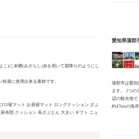
愛知県蒲郡
よこ)に未晒(みざらし)糸を用いて霜降りのようにし
ズン快適に使用出来る素材です。
蒲郡市は愛知
ます。 2つ
辺の観光地で
 ゴロ寝マット お昼寝マット ロングクッション ざぶ
約47kmの
夏座布団 クッション 長ざぶとん 大きい ギフト ニュ
日本の文化を
地です。 海
歌人や近代の
訪れました。