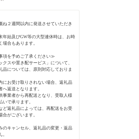
概ね２週間以内に発送させていただき
末年始及びGW等の大型連休時は、お時
く場合もあります。
事項を予めご了承ください≫
ックスや置き配サービス」について、
礼品については、原則対応しておりま
内にお受け取りされない場合、返礼品
者へ返送となります。
供事業者から再配送となり、受取人様
払いで承ります。
など返礼品によっては、再配送をお受
場合がございます。
みのキャンセル、返礼品の変更・返品
ん。