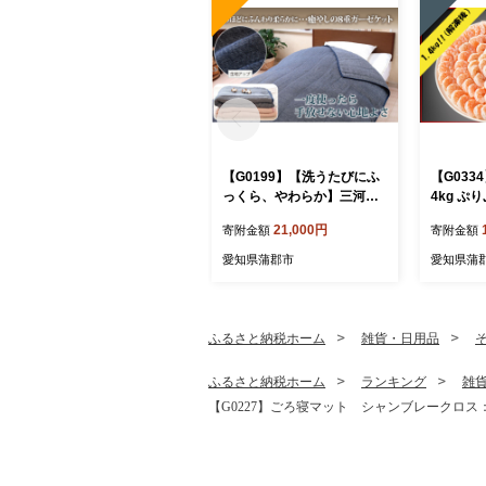
【G0199】【洗うたびにふ
【G033
っくら、やわらか】三河木
4kg ぷ
綿 8重ガーゼケット シン
えび うま
21,000円
寄附金額
寄附金額
グルサイズ：配送情報備
下ごしら
考 ブルー
エビチリ
愛知県蒲郡市
愛知県蒲
パスタ 
ン むき
ふるさと納税ホーム
雑貨・日用品
ふるさと納税ホーム
ランキング
雑
【G0227】ごろ寝マット シャンブレークロ