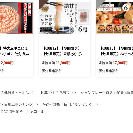
4】特大ムキエビ 1.
【G0832】【期間限定】
【G0833】【期間限
りぷり 歯ごたえ 食感
【数量限定】天然あかざ海
【数量限定】ぷりっ
味 大型 むきえび
老 お刺身用 お刺身あかざ海
つけ海老 味付け生え
12,000円
11,000円
17,000円
寄附金額
寄附金額
え済 バラ凍結 便利
老 アカザエビ 海老 エビ 天
エビ 冷凍 海鮮 海鮮
 八宝菜 チャーハン
然 冷凍 海鮮 刺身 お造り 寿
刺身 漬け丼 お取り寄
郡市
愛知県蒲郡市
愛知県蒲郡市
カレーライス グラタ
司 海鮮丼 高級食材 希少 グ
ルメ 人気 おすすめ 
えび
ルメ お取り寄せ 人気 おす
お供 簡単調理 時短 
すめ ギフト 贈答 海の幸 プ
贈答 海の幸 プリプリ
リプリ 甘み 旨味 鮮度抜群
抜群 冷凍保存 お祝い
その他雑貨・日用品
【G0227】ごろ寝マット シャンブレークロス：配送情報
貨・日用品ランキング
その他雑貨・日用品ランキング
ス：配送情報備考 チャコール