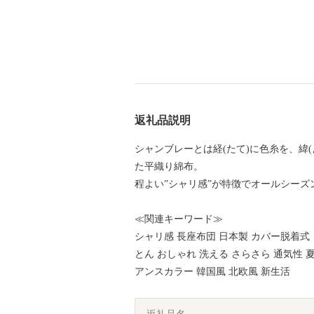
返礼品説明
シャンブレーとは経(たて)に色糸を、緯(
た平織り綿布。
程よい”シャリ感”が特徴でオールシー
≪関連キーワード≫
シャリ感 長座布団 日本製 カバー脱着式
とん おしゃれ 洗える さらさら 通気性 
アンスカラー 韓国風 北欧風 新生活