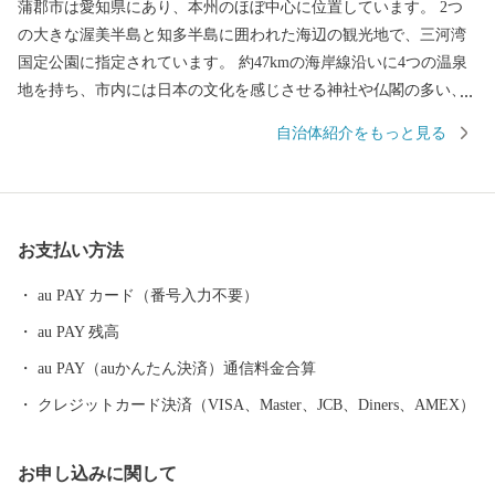
蒲郡市は愛知県にあり、本州のほぼ中心に位置しています。 2つ
の大きな渥美半島と知多半島に囲われた海辺の観光地で、三河湾
国定公園に指定されています。 約47kmの海岸線沿いに4つの温泉
地を持ち、市内には日本の文化を感じさせる神社や仏閣の多い、
美しい土地です。 海から山にかけ変化に富んだ景勝は、万葉の歌
自治体紹介をもっと見る
人や近代の作家にも愛され、数多くの文人が好んで訪れました。
お支払い方法
au PAY カード（番号入力不要）
au PAY 残高
au PAY（auかんたん決済）通信料金合算
クレジットカード決済（VISA、Master、JCB、Diners、AMEX）
お申し込みに関して