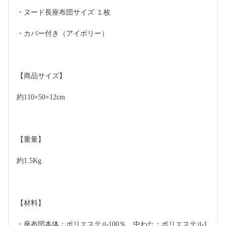
・ヌード長座布団サイズ １枚
・カバー付き（アイボリー）
【商品サイズ】
約110×50×12cm
【重量】
約1.5Kg
【材料】
・座布団本体：ポリエステル100％、中わた：ポリエステル1