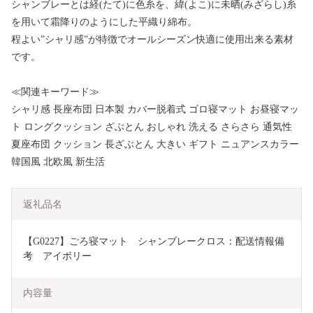
シャンブレーとは経(たて)に色糸を、緯(よこ)に未晒(みざらし)糸
を用いて霜降りのようにした平織り綿布。
程よい”シャリ感”が特徴でオールシーズン快適に使用出来る素材
です。
≪関連キーワード≫
シャリ感 長座布団 日本製 カバー脱着式 ゴロ寝マット お昼寝マッ
ト ロングクッション ざぶとん おしゃれ 洗える さらさら 通気性
夏座布団 クッション 長ざぶとん 大きい ギフト ニュアンスカラー
韓国風 北欧風 新生活
返礼品名
【G0227】ごろ寝マット　シャンブレークロス：配送情報備
考　アイボリー
内容量