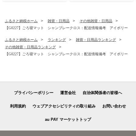
スタ カレーライス グラタン
高級食材 希少 グルメ お取り
むきえび
寄せ 人気 おすすめ ギフト 贈
答 海の幸 プリプリ 甘み 旨味
鮮度抜群
ふるさと納税ホーム
雑貨・日用品
その他雑貨・日用品
【G0227】ごろ寝マット シャンブレークロス：配送情報備考 アイボリー
ふるさと納税ホーム
ランキング
雑貨・日用品ランキング
その他雑貨・日用品ランキング
【G0227】ごろ寝マット シャンブレークロス：配送情報備考 アイボリー
プライバシーポリシー
運営会社
自治体関係者の皆様へ
利用規約
ウェブアクセシビリティの取り組み
お問い合わせ
au PAY マーケットトップ