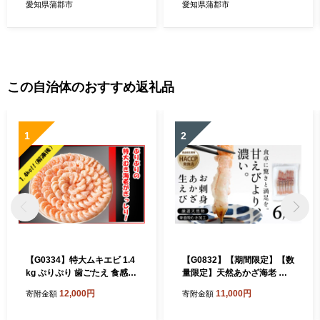
愛知県蒲郡市
愛知県蒲郡市
この自治体のおすすめ返礼品
1
2
【G0334】特大ムキエビ 1.4
【G0832】【期間限定】【数
kg ぷりぷり 歯ごたえ 食感
量限定】天然あかざ海老 お
えび うま味 大型 むきえび 下
刺身用 お刺身あかざ海老 ア
12,000円
11,000円
寄附金額
寄附金額
ごしらえ済 バラ凍結 便利 エ
カザエビ 海老 エビ 天然 冷凍
ビチリ 八宝菜 チャーハン パ
海鮮 刺身 お造り 寿司 海鮮丼