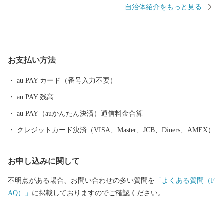
トレッキングや夏スキーが有名です。また、月山の広大なブナ林
自治体紹介をもっと見る
に蓄えられた水を利用し、地ビールや地酒の販売、月山湖大噴水
の打ち上げなど「水にこだわったまちづくり」も展開していま
す。 月山とともに生きる町。それが、西川町です。
お支払い方法
au PAY カード（番号入力不要）
au PAY 残高
au PAY（auかんたん決済）通信料金合算
クレジットカード決済（VISA、Master、JCB、Diners、AMEX）
お申し込みに関して
不明点がある場合、お問い合わせの多い質問を
「よくある質問（F
AQ）」
に掲載しておりますのでご確認ください。