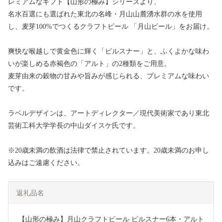
レミアムなギフト【山形の極み】シリーズより、
名水百選にも選ばれた東北の名峰・月山山麓湧水群の水を使用
し、麦芽100%でつくるクラフトビール 「月山ビール」をお届け。
爽快な喉越しで黄金色に輝く「ピルスナー」と、ふくよかな味わ
いが楽しめる赤褐色の「アルト」の2種類をご用意。
麦芽由来の穀物の甘みや旨みが感じられる、プレミアムな味わい
です。
ラベルデザインは、アートディレクター／現代美術家であり東北
芸術工科大学学長の中山ダイスケ氏です。
※20歳未満の飲酒は法律で禁止されています。20歳未満のお申し
込みはご遠慮ください。
返礼品名
 【山形の極み】月山クラフトビール ピルスナー6本・アルト