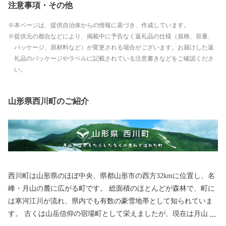
注意事項・その他
本ページは、提供自治体からの情報に基づき、作成しています。
提供元の都合などにより、掲載中に予告なく返礼品の仕様（規格、容量、
パッケージ、原材料など）が変更される場合がございます。お届けした返
礼品のパッケージやラベルに記載されている注意書きなどをご確認くださ
い。
山形県西川町のご紹介
西川町は山形県のほぼ中央、県都山形市の西方32kmに位置し、名
峰・月山の麓に広がる町です。 総面積のほとんどが森林で、町に
は寒河江川が流れ、県内でも有数の豪雪地帯として知られていま
す。 古くは山岳信仰の宿場町として栄えましたが、現在は月山の