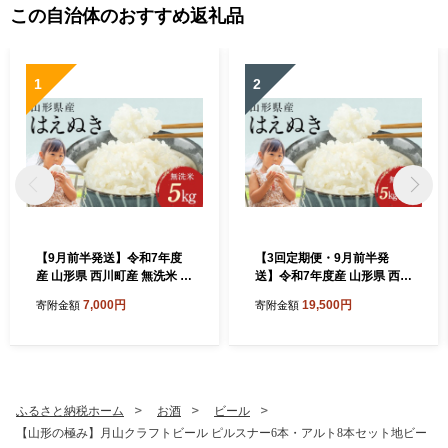
この自治体のおすすめ返礼品
1
2
【9月前半発送】令和7年度
【3回定期便・9月前半発
産 山形県 西川町産 無洗米 は
送】令和7年度産 山形県 西川
えぬき 5kg 精米 白米 米 お米
町産 無洗米 はえぬき 5kg 3
7,000円
19,500円
寄附金額
寄附金額
ブランド米 ごはん ご飯 節水
ヶ月 定期便 選べる 発送月 精
時短 月山 FYN2-426
米 白米 米 お米 ブランド米
ごはん ご飯 節水 時短 月山 F
YN2-434
ふるさと納税ホーム
お酒
ビール
【山形の極み】月山クラフトビール ピルスナー6本・アルト8本セット地ビー