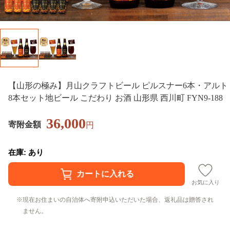
【山形の極み】月山クラフトビール ピルスナー6本・アルト
8本セット地ビール こだわり お酒 山形県 西川町 FYN9-188
36,000
寄附金額
円
在庫: あり
お気に入り
現在お住まいの自治体へ寄附申込いただいた場合、返礼品は贈答され
ません。