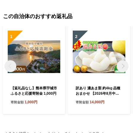
この自治体のおすすめ返礼品
1
2
【返礼品なし】熊本県宇城市
訳あり 濃あま梨 約4kg 品種
ふるさと応援寄附金 1,000円
おまかせ 【2026年8月中旬
から9月下旬発送予定】 梨 な
1,000円
14,000円
寄附金額
寄附金額
し 秋月 幸水 豊水 新高 秋麗
甘太 和梨 お取り寄せ 冷蔵 国
産 九州 熊本県 宇城市 小川町
産 農園とフォーク青果店