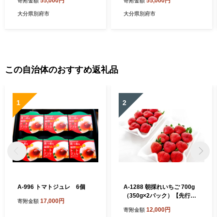
55,000円
55,000円
寄附金額
寄附金額
大分県別府市
大分県別府市
この自治体のおすすめ返礼品
1
2
A-996 トマトジュレ 6個
A-1288 朝採れいちご 700g
（350g×2パック）【先行予
17,000円
寄附金額
約 いちご 果物 フルーツ 苺
12,000円
寄附金額
イチゴ 700g 2パック 朝採れ