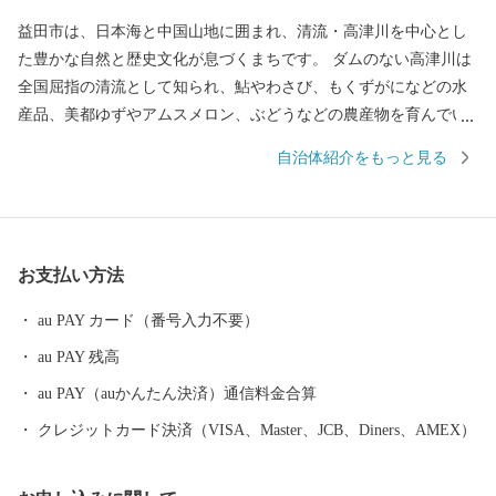
益田市は、日本海と中国山地に囲まれ、清流・高津川を中心とし
た豊かな自然と歴史文化が息づくまちです。 ダムのない高津川は
全国屈指の清流として知られ、鮎やわさび、もくずがになどの水
産品、美都ゆずやアムスメロン、ぶどうなどの農産物を育んでい
ます。 市内には画聖「雪舟」が手がけた庭園や歌聖「柿本人麻
自治体紹介をもっと見る
呂」を祀る神社があり、中世の町並みが今も残る文化のまちとし
て日本遺産にも認定されています。 また、益田市は「過疎」とい
う言葉が生まれた地でもあり、人口減少という課題に向き合いな
がら、“ひとづくり”によるまちづくりを進めています。 ふるさと
お支払い方法
納税を通じて、益田市の魅力ある資源と未来をぜひ応援してくだ
さい。
au PAY カード（番号入力不要）
au PAY 残高
au PAY（auかんたん決済）通信料金合算
クレジットカード決済（VISA、Master、JCB、Diners、AMEX）