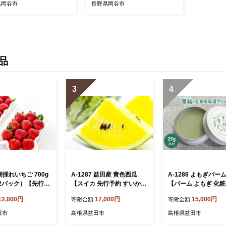
県岡谷市
長野県岡谷市
品
3
4
 朝採れいちご 700g
A-1287 益田産 黄色西瓜
A-1286 よもぎバー
×2パック）【先行予
【スイカ 先行予約 すいか
【バーム よもぎ 化粧品
 果物 フルーツ 苺
西瓜 早期予約 期間限定 季
2個 スキンケア 自然
12,000円
17,000円
15,000円
寄附金額
寄附金額
00g 2パック 朝採れ
節限定 果物 くだもの フル
保湿 全身 全身保湿
ーシー 冷蔵 期間
ーツ 黄色西瓜 羅皇 1玉】
ヘアケア ハンドクリ
田市
島根県益田市
島根県益田市
節限定 早期予約】
ルチ 美容 美髪 乾燥