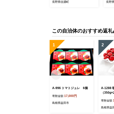
納税】
長野県信濃町
長野
この自治体のおすすめ返礼
1
2
A-996 トマトジュレ 6個
A-1288
（350g
17,000円
寄附金額
約 いちご
寄附金額
イチゴ 7
島根県益田市
新鮮 ジュ
島根県益
限定 季