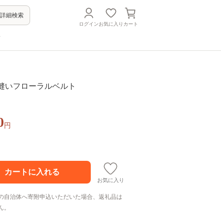
詳細検索
ログイン
お気に入り
カート
方
革手縫いフローラルベルト
0
円
お気に入り
の自治体へ寄附申込いただいた場合、返礼品は
ん。