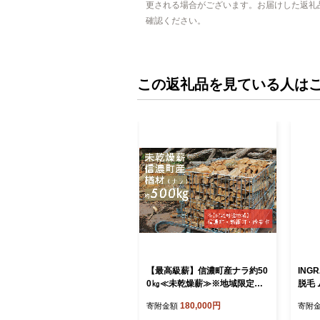
更される場合がございます。お届けした返礼
確認ください。
この返礼品を見ている人は
【最高級薪】信濃町産ナラ約50
ING
0㎏≪未乾燥薪≫※地域限定配
脱毛 
送（信濃町・飯綱町・妙高市）
簡単 
180,000円
寄附金額
寄附
【長野県 信州 信濃町 ふるさと