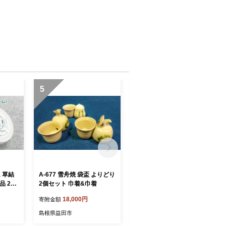
5
6
ム 草結
A-677 雪舟焼 袋盃 よりどり
A-677 雪舟焼 袋盃 よりどり
 25g
2個セット 巾着&巾着
2個セット 巾着&ひょうたん
派 乾燥
18,000円
18,000円
寄附金額
寄附金額
バーム
ーム マ
島根県益田市
島根県益田市
対策 プ