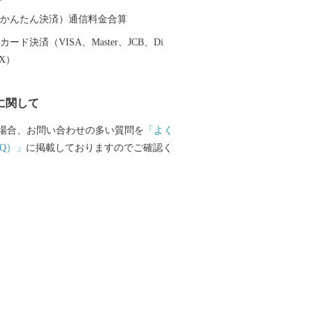
。
（auかんたん決済）通信料金合算
ード決済（VISA、Master、JCB、Di
EX）
に関して
場合、お問い合わせの多い質問を
「よく
Q）」
に掲載しておりますのでご確認く