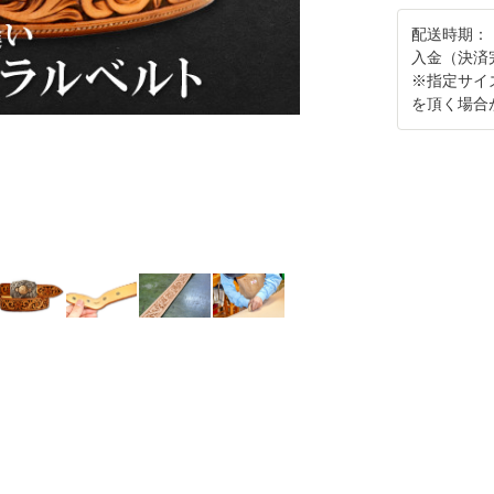
配送時期：
入金（決済
※指定サイ
を頂く場合