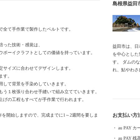
島根県益田
で全て手作業で製作したベルトです。
培った技術・感覚は、
益田市は、日
ウボーイクラフトとしての価値を持っています。
を中心とした
す。 ダムの
定サイズに合わせてデザインします。
れ、鮎やわさ
ます。
やアムスメロ
用して背景を手染めしていきます。
す。 市内に
もう１枚張り合わせ手縫いで組み立てていきます。
本人麻呂」を
上げの工程もすべてが手作業で行われます。
る文化のまち
また、益田市
お支払い方
作を開始しますので、完成までに1～2週間を要しま
あり、人口減
くり”による
au PAY
税を通じて、
au PAY 残