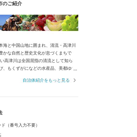
市のご紹介
本海と中国山地に囲まれ、清流・高津川
豊かな自然と歴史文化が息づくまちで
ない高津川は全国屈指の清流として知ら
び、もくずがになどの水産品、美都ゆず
ン、ぶどうなどの農産物を育んでいま
自治体紹介をもっと見る
は画聖「雪舟」が手がけた庭園や歌聖「柿
祀る神社があり、中世の町並みが今も残
として日本遺産にも認定されています。
は「過疎」という言葉が生まれた地でも
法
少という課題に向き合いながら、“ひとづ
まちづくりを進めています。 ふるさと納
 カード（番号入力不要）
益田市の魅力ある資源と未来をぜひ応援
高