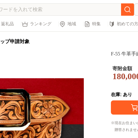
返礼品
ランキング
地域
特集
初めての
ップ申請対象
F-55 牛
寄附金額
180,00
在庫: あり
現在お住まい
贈答されませ