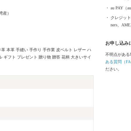
してください
au PAY
湾産）
クレジットカ
ners、AM
お申し込み
 本革 手縫い 手作り 手作業 皮ベルト レザー ハ
不明点がある
 ギフト プレゼント 贈り物 贈答 花柄 大きいサイ
ある質問（FA
ださい。