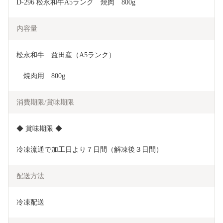
D-296 松永和牛A5ランク　焼肉　800g
内容量
松永和牛　益田産（A5ランク）
　焼肉用　800g
消費期限/賞味期限
◆ 賞味期限 ◆
冷凍流通で加工日より７日間（解凍後３日間）
配送方法
冷凍配送