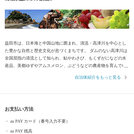
益田市は、日本海と中国山地に囲まれ、清流・高津川を中心とし
た豊かな自然と歴史文化が息づくまちです。 ダムのない高津川は
全国屈指の清流として知られ、鮎やわさび、もくずがになどの水
産品、美都ゆずやアムスメロン、ぶどうなどの農産物を育んでい
ます。 市内には画聖「雪舟」が手がけた庭園や歌聖「柿本人麻
自治体紹介をもっと見る
呂」を祀る神社があり、中世の町並みが今も残る文化のまちとし
て日本遺産にも認定されています。 また、益田市は「過疎」とい
う言葉が生まれた地でもあり、人口減少という課題に向き合いな
がら、“ひとづくり”によるまちづくりを進めています。 ふるさと
お支払い方法
納税を通じて、益田市の魅力ある資源と未来をぜひ応援してくだ
さい。
au PAY カード（番号入力不要）
au PAY 残高