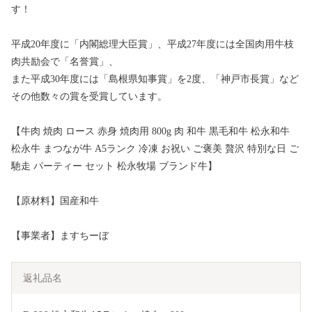
す！
平成20年度に「内閣総理大臣賞」、平成27年度には全国肉用牛枝
肉共励会で「名誉賞」、
また平成30年度には「島根県知事賞」を2度、「神戸市長賞」など
その他数々の賞を受賞しています。
【牛肉 焼肉 ロース 赤身 焼肉用 800g 肉 和牛 黒毛和牛 松永和牛
松永牛 まつなが牛 A5ランク 冷凍 お祝い ご褒美 贅沢 特別な日 ご
馳走 パーティー セット 松永牧場 ブランド牛】
【原材料】国産和牛
【事業者】ますちーぼ
返礼品名