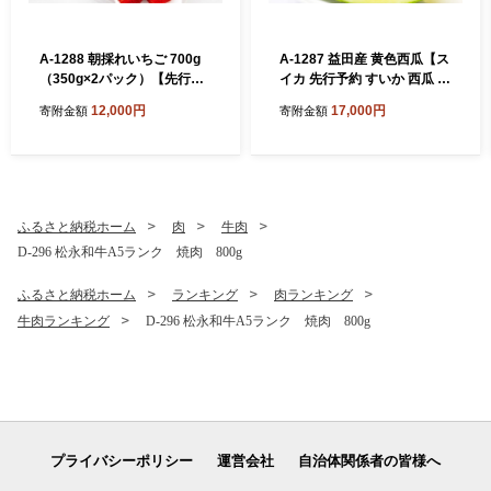
A-1288 朝採れいちご 700g
A-1287 益田産 黄色西瓜【ス
（350g×2パック）【先行予
イカ 先行予約 すいか 西瓜 早
約 いちご 果物 フルーツ 苺
期予約 期間限定 季節限定 果
12,000円
17,000円
寄附金額
寄附金額
イチゴ 700g 2パック 朝採れ
物 くだもの フルーツ 黄色西
新鮮 ジューシー 冷蔵 期間限
瓜 羅皇 1玉】
定 季節限定 早期予約】
ふるさと納税ホーム
肉
牛肉
D-296 松永和牛A5ランク 焼肉 800g
ふるさと納税ホーム
ランキング
肉ランキング
牛肉ランキング
D-296 松永和牛A5ランク 焼肉 800g
プライバシーポリシー
運営会社
自治体関係者の皆様へ