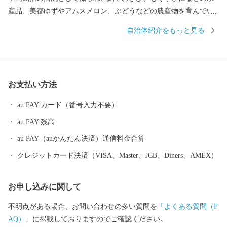
産品、美都ゆずやアムスメロン、ぶどうなどの農産物を育んでい
ます。 市内には画聖「雪舟」が手がけた庭園や歌聖「柿本人麻
自治体紹介をもっと見る
呂」を祀る神社があり、中世の町並みが今も残る文化のまちとし
て日本遺産にも認定されています。 また、益田市は「過疎」とい
う言葉が生まれた地でもあり、人口減少という課題に向き合いな
がら、“ひとづくり”によるまちづくりを進めています。 ふるさと
お支払い方法
納税を通じて、益田市の魅力ある資源と未来をぜひ応援してくだ
さい。
au PAY カード（番号入力不要）
au PAY 残高
au PAY（auかんたん決済）通信料金合算
クレジットカード決済（VISA、Master、JCB、Diners、AMEX）
お申し込みに関して
不明点がある場合、お問い合わせの多い質問を
「よくある質問（F
AQ）」
に掲載しておりますのでご確認ください。