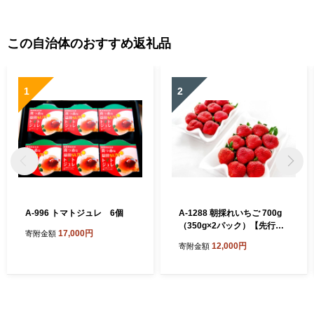
この自治体のおすすめ返礼品
1
2
A-996 トマトジュレ 6個
A-1288 朝採れいちご 700g
（350g×2パック）【先行予
17,000円
寄附金額
約 いちご 果物 フルーツ 苺
12,000円
寄附金額
イチゴ 700g 2パック 朝採れ
新鮮 ジューシー 冷蔵 期間限
定 季節限定 早期予約】