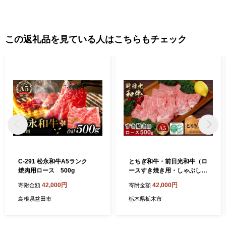
この返礼品を見ている人はこちらもチェック
C-291 松永和牛A5ランク
とちぎ和牛・前日光和牛（ロ
焼肉用ロース 500g
ースすき焼き用・しゃぶしゃ
ぶ500g）｜肉 お肉 和牛 最高
42,000円
42,000円
寄附金額
寄附金額
級 A5ランク A5等級 すき焼
き
島根県益田市
栃木県栃木市