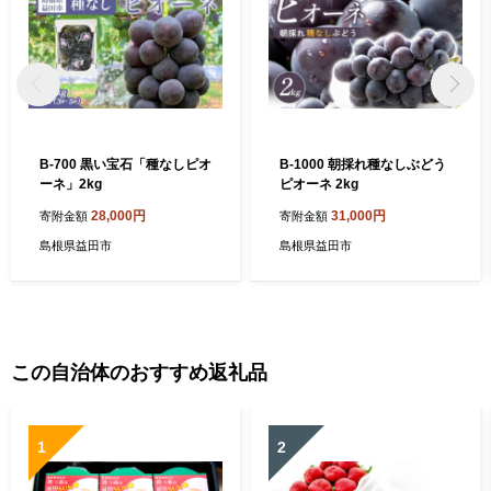
B-700 黒い宝石「種なしピオ
B-1000 朝採れ種なしぶどう
ーネ」2kg
ピオーネ 2kg
28,000円
31,000円
寄附金額
寄附金額
島根県益田市
島根県益田市
この自治体のおすすめ返礼品
1
2