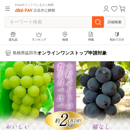
Pontaポイントでふるさと納税
詳細検索
返礼品
ランキング
地域
特集
初めての方
オンラインワンストップ申請対象
島根県益田市