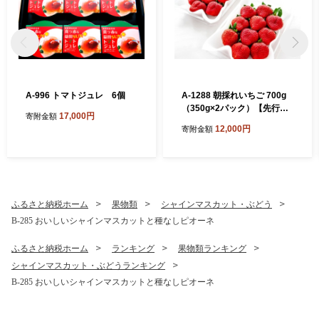
A-996 トマトジュレ 6個
A-1288 朝採れいちご 700g
（350g×2パック）【先行予
17,000円
寄附金額
約 いちご 果物 フルーツ 苺
12,000円
寄附金額
イチゴ 700g 2パック 朝採れ
新鮮 ジューシー 冷蔵 期間限
定 季節限定 早期予約】
ふるさと納税ホーム
果物類
シャインマスカット・ぶどう
B-285 おいしいシャインマスカットと種なしピオーネ
ふるさと納税ホーム
ランキング
果物類ランキング
シャインマスカット・ぶどうランキング
B-285 おいしいシャインマスカットと種なしピオーネ