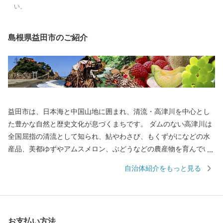
い。
島根県益田市のご紹介
益田市は、日本海と中国山地に囲まれ、清流・高津川を中心とし
た豊かな自然と歴史文化が息づくまちです。 ダムのない高津川は
全国屈指の清流として知られ、鮎やわさび、もくずがになどの水
産品、美都ゆずやアムスメロン、ぶどうなどの農産物を育んでい
ます。 市内には画聖「雪舟」が手がけた庭園や歌聖「柿本人麻
自治体紹介をもっと見る
呂」を祀る神社があり、中世の町並みが今も残る文化のまちとし
て日本遺産にも認定されています。 また、益田市は「過疎」とい
う言葉が生まれた地でもあり、人口減少という課題に向き合いな
がら、“ひとづくり”によるまちづくりを進めています。 ふるさと
お支払い方法