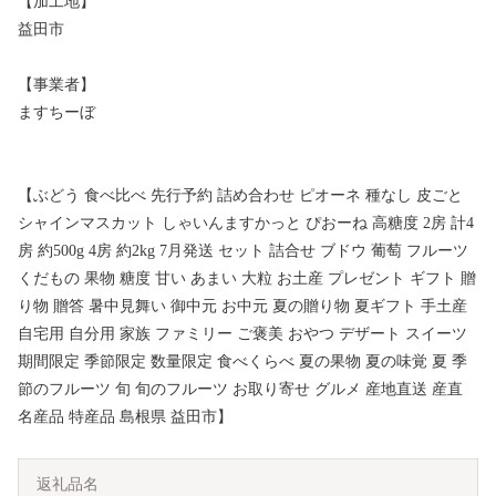
【加工地】
益田市
【事業者】
ますちーぼ
【ぶどう 食べ比べ 先行予約 詰め合わせ ピオーネ 種なし 皮ごと
シャインマスカット しゃいんますかっと ぴおーね 高糖度 2房 計4
房 約500g 4房 約2kg 7月発送 セット 詰合せ ブドウ 葡萄 フルーツ
くだもの 果物 糖度 甘い あまい 大粒 お土産 プレゼント ギフト 贈
り物 贈答 暑中見舞い 御中元 お中元 夏の贈り物 夏ギフト 手土産
自宅用 自分用 家族 ファミリー ご褒美 おやつ デザート スイーツ
期間限定 季節限定 数量限定 食べくらべ 夏の果物 夏の味覚 夏 季
節のフルーツ 旬 旬のフルーツ お取り寄せ グルメ 産地直送 産直
名産品 特産品 島根県 益田市】
返礼品名