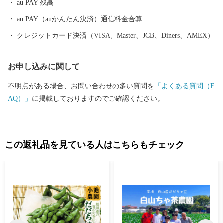
au PAY 残高
問い合わせ 株式会社チャンピオン(管理業務受託事業者) 営業時間
【平日】10:00〜18:00 ※土日祝祭日はお休みをいただいておりま
au PAY（auかんたん決済）通信料金合算
す。 TEL: 0120-153-012 E-mail：3012_turuoka@champion.co.jp
クレジットカード決済（VISA、Master、JCB、Diners、AMEX）
お申し込みに関して
不明点がある場合、お問い合わせの多い質問を
「よくある質問（F
AQ）」
に掲載しておりますのでご確認ください。
この返礼品を見ている人はこちらもチェック