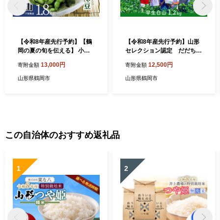
【令和8年産先行予約】【鶴
【令和8年産先行予約】山形
岡の夏の旬を伝える】 小池
セレクション認定 だだちゃ
農園のだだちゃ豆 【白山】
豆 「早生白山」 1.2kg（600
13,000円
12,500円
寄附金額
寄附金額
1.8kg（600g×3袋） k-832
g×2袋） 山形県鶴岡市 白
山ちゃ茶農園 K-831 | だ
山形県鶴岡市
山形県鶴岡市
だちゃ豆 枝豆 えだまめ 豆 1.
2キロ 夏の味覚 おつまみ 旬
の野菜 期間限定 名産品 ビー
ルのお供 手土産 山形県 庄内
東北 返礼品
この自治体のおすすめ返礼品
1
2