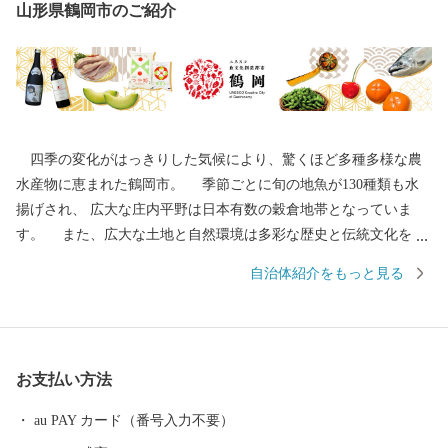
山形県鶴岡市のご紹介
四季の変化がはっきりした気候により、驚くほど多種多様な農
水産物に恵まれた鶴岡市。 季節ごとに旬の地魚が130種類も水
揚げされ、 広大な庄内平野は日本有数の穀倉地帯となっていま
す。 また、広大な土地と自然環境は多彩な歴史と伝統文化をも
たらしました。 地域の伝統行事や特色あるまつりは、今もなお
自治体紹介をもっと見る
市民の手によって大切に継承されています。 その特色が認めら
れ、日本初となるユネスコ食文化創造都市になりました。 ---------
--------------------------------------- 各種お問合せ先について ---------
--------------------------------------- ●ふるさと納税全般に関する問い
お支払い方法
合わせ 鶴岡市総務部総務課 ふるさと納税担当（平日8時30分~17
時15分） 電話0235-25-2118（直通） FAX0235-24-9071 E-mail：fu
au PAY カード（番号入力不要）
rusato@city.tsuruoka.yamagata.jp ●お礼の品の内容や発送等に関する