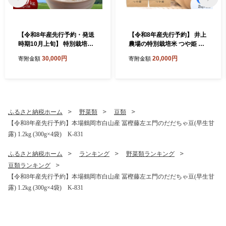
【令和8年産先行予約・発送
【令和8年産先行予約】 井上
時期10月上旬】 特別栽培米
農場の特別栽培米 つや姫 無
山形つや姫 精米 10kg(5kg×
洗米 6kg（2kg×3袋） K-8
30,000円
20,000円
寄附金額
寄附金額
2) 山形県鶴岡市産 株式会
56 山形県鶴岡市
社菜な八（鶴岡ファーマー
ズ）
ふるさと納税ホーム
野菜類
豆類
【令和8年産先行予約】本場鶴岡市白山産 冨樫藤左エ門のだだちゃ豆(早生甘
露) 1.2kg (300g×4袋) K-831
ふるさと納税ホーム
ランキング
野菜類ランキング
豆類ランキング
【令和8年産先行予約】本場鶴岡市白山産 冨樫藤左エ門のだだちゃ豆(早生甘
露) 1.2kg (300g×4袋) K-831