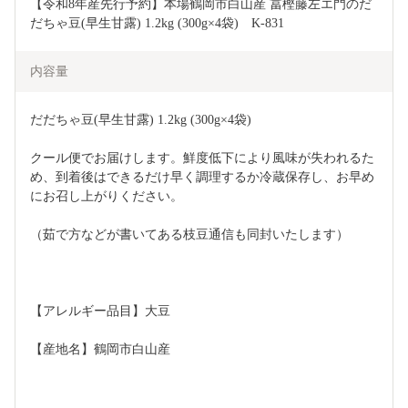
【令和8年産先行予約】本場鶴岡市白山産 冨樫藤左エ門のだ
だちゃ豆(早生甘露) 1.2kg (300g×4袋)　K-831
内容量
だだちゃ豆(早生甘露) 1.2kg (300g×4袋)
クール便でお届けします。鮮度低下により風味が失われるた
め、到着後はできるだけ早く調理するか冷蔵保存し、お早め
にお召し上がりください。
（茹で方などが書いてある枝豆通信も同封いたします）
【アレルギー品目】大豆
【産地名】鶴岡市白山産