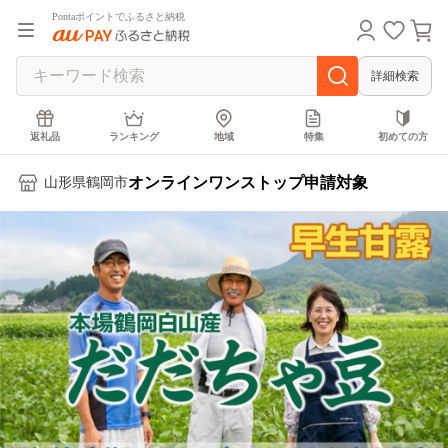
Pontaポイントでふるさと納税
詳細検索
返礼品
ランキング
地域
特集
初めての方
オンラインワンストップ申請対象
山形県鶴岡市