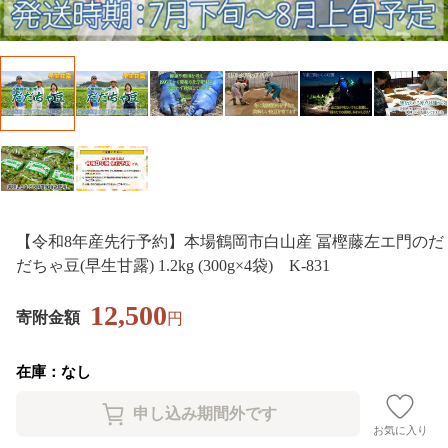
【令和8年産先行予約】本場鶴岡市白山産 冨樫藤左エ門のだ
だちゃ豆(早生甘露) 1.2kg (300g×4袋) K-831
12,500
寄附金額
円
在庫：なし
お気に入り