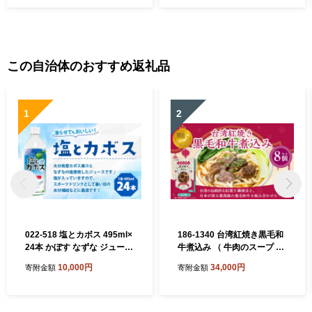
この自治体のおすすめ返礼品
1
2
022-518 塩とカボス 495ml×
186-1340 台湾紅焼き黒毛和
24本 かぼす なずな ジュース
牛煮込み （ 牛肉のスープ ）
スポーツドリンク
200g × 8個 セット お肉 肉 ニ
10,000円
34,000円
寄附金額
寄附金額
ク にく 牛肉 牛 黒毛和牛 和
牛 台湾紅焼き 煮込み スープ
レトルト食品 レトルト 食品
スパイス