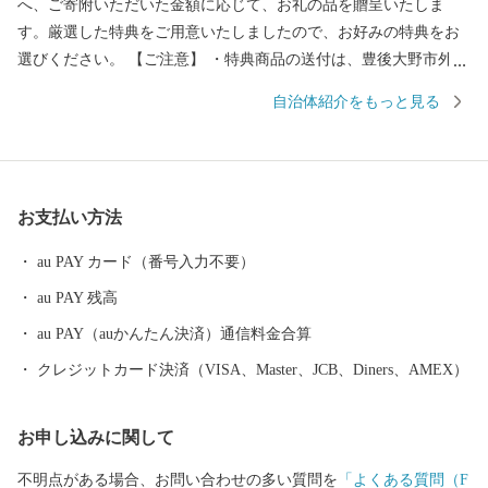
へ、ご寄附いただいた金額に応じて、お礼の品を贈呈いたしま
す。厳選した特典をご用意いたしましたので、お好みの特典をお
選びください。 【ご注意】 ・特典商品の送付は、豊後大野市外に
お住まいの方に限らせていただきます。 ・寄附につきましては、
自治体紹介をもっと見る
年度内の回数制限は現在設けておりません。 ・パッケージが異な
る場合や、時期により内容を変更させていただく場合があります
ので、予めご了承ください。 ・特典商品の写真はイメージです。
お支払い方法
au PAY カード（番号入力不要）
au PAY 残高
au PAY（auかんたん決済）通信料金合算
クレジットカード決済（VISA、Master、JCB、Diners、AMEX）
お申し込みに関して
不明点がある場合、お問い合わせの多い質問を
「よくある質問（F