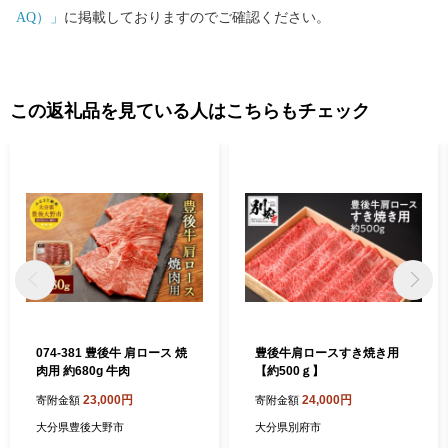
AQ）」
に掲載しておりますのでご確認ください。
この返礼品を見ている人はこちらもチェック
074-381 豊後牛 肩ロース 焼
豊後牛肩ロースすき焼き用
肉用 約680g 牛肉
【約500ｇ】
23,000円
24,000円
寄附金額
寄附金額
大分県豊後大野市
大分県別府市