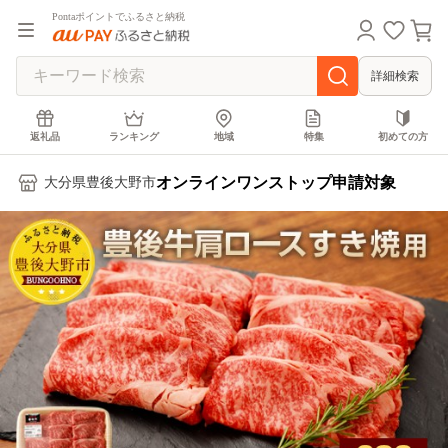
Pontaポイントでふるさと納税
詳細検索
返礼品
ランキング
地域
特集
初めての方
オンラインワンストップ申請対象
大分県豊後大野市