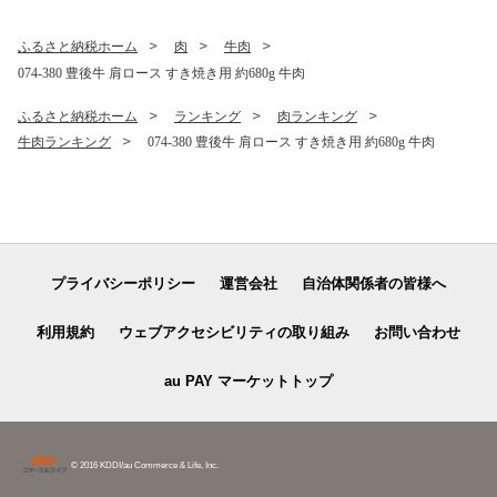
ふるさと納税ホーム
肉
牛肉
074-380 豊後牛 肩ロース すき焼き用 約680g 牛肉
ふるさと納税ホーム
ランキング
肉ランキング
牛肉ランキング
074-380 豊後牛 肩ロース すき焼き用 約680g 牛肉
プライバシーポリシー
運営会社
自治体関係者の皆様へ
利用規約
ウェブアクセシビリティの取り組み
お問い合わせ
au PAY マーケットトップ
© 2016 KDDI/au Commerce & Life, Inc.