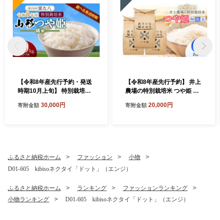
【令和8年産先行予約・発送
【令和8年産先行予約】 井上
時期10月上旬】 特別栽培米
農場の特別栽培米 つや姫 無
山形つや姫 精米 10kg(5kg×
洗米 6kg（2kg×3袋） K-8
30,000円
20,000円
寄附金額
寄附金額
2) 山形県鶴岡市産 株式会
56 山形県鶴岡市
社菜な八（鶴岡ファーマー
ズ）
ふるさと納税ホーム
ファッション
小物
D01-605 kibisoネクタイ「ドット」（エンジ）
ふるさと納税ホーム
ランキング
ファッションランキング
小物ランキング
D01-605 kibisoネクタイ「ドット」（エンジ）