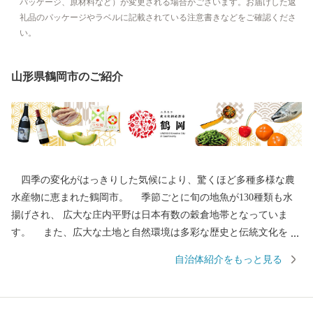
パッケージ、原材料など）が変更される場合がございます。お届けした返
礼品のパッケージやラベルに記載されている注意書きなどをご確認くださ
い。
山形県鶴岡市のご紹介
四季の変化がはっきりした気候により、驚くほど多種多様な農
水産物に恵まれた鶴岡市。 季節ごとに旬の地魚が130種類も水
揚げされ、 広大な庄内平野は日本有数の穀倉地帯となっていま
す。 また、広大な土地と自然環境は多彩な歴史と伝統文化をも
たらしました。 地域の伝統行事や特色あるまつりは、今もなお
自治体紹介をもっと見る
市民の手によって大切に継承されています。 その特色が認めら
れ、日本初となるユネスコ食文化創造都市になりました。 ---------
--------------------------------------- 各種お問合せ先について ---------