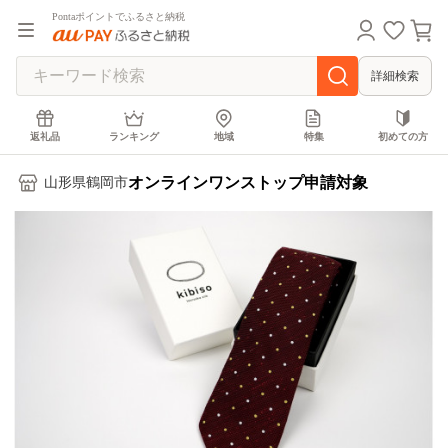
Pontaポイントでふるさと納税
詳細検索
返礼品
ランキング
地域
特集
初めての方
オンラインワンストップ申請対象
山形県鶴岡市