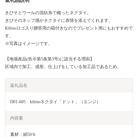
返礼品説明
きびそとウールの混紡糸で織ったネクタイ。
きびそのネップ感がネクタイに表情を添えてくれます。
Kibisoロゴ入り贈答用の箱付きなのでプレゼント用にもおすすめで
す。
※写真はイメージです。
【地場産品(告示第5条第3号)に該当する理由】
区域内で加工、成形、仕上げをしている加工品であるため。
返礼品名
D01-605　kibisoネクタイ「ドット」（エンジ）
内容量
素材：絹50％