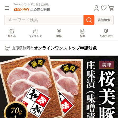
Pontaポイントでふるさと納税
詳細検索
返礼品
ランキング
地域
特集
初めての方
オンラインワンストップ申請対象
山形県鶴岡市