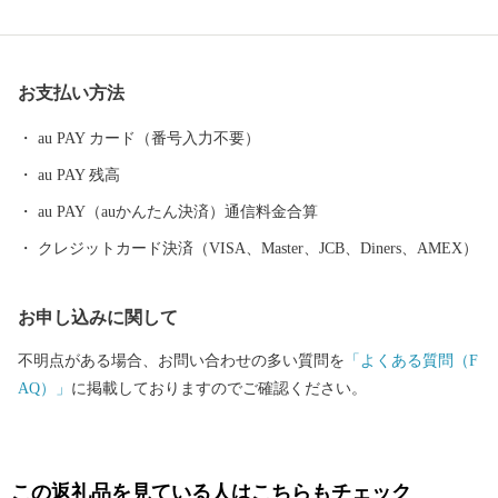
れ、日本初となるユネスコ食文化創造都市になりました。 ---------
--------------------------------------- 各種お問合せ先について ---------
--------------------------------------- ●ふるさと納税全般に関する問い
お支払い方法
合わせ 鶴岡市総務部総務課 ふるさと納税担当（平日8時30分~17
時15分） 電話0235-25-2118（直通） FAX0235-24-9071 E-mail：fu
au PAY カード（番号入力不要）
rusato@city.tsuruoka.yamagata.jp ●お礼の品の内容や発送等に関する
au PAY 残高
問い合わせ 株式会社チャンピオン(管理業務受託事業者) 営業時間
【平日】10:00〜18:00 ※土日祝祭日はお休みをいただいておりま
au PAY（auかんたん決済）通信料金合算
す。 TEL: 0120-153-012 E-mail：3012_turuoka@champion.co.jp
クレジットカード決済（VISA、Master、JCB、Diners、AMEX）
お申し込みに関して
不明点がある場合、お問い合わせの多い質問を
「よくある質問（F
AQ）」
に掲載しておりますのでご確認ください。
この返礼品を見ている人はこちらもチェック