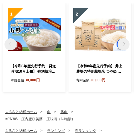
1
2
【令和8年産先行予約・発送
【令和8年産先行予約】 井上
時期10月上旬】 特別栽培米
農場の特別栽培米 つや姫 無
山形つや姫 精米 10kg(5kg×
洗米 6kg（2kg×3袋） K-8
30,000円
20,000円
寄附金額
寄附金額
2) 山形県鶴岡市産 株式会
56 山形県鶴岡市
社菜な八（鶴岡ファーマー
ズ）
ふるさと納税ホーム
肉
豚肉
A05-305 庄内産桜美豚 庄味漬（味噌漬）
ふるさと納税ホーム
ランキング
肉ランキング