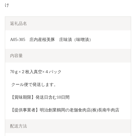
け
返礼品名
A05-305　庄内産桜美豚　庄味漬（味噌漬）
内容量
70ｇ×２枚入真空×４パック
 クール便で発送します。
【賞味期限】発送日含む10日間
【提供事業者】明治創業鶴岡の老舗食肉店(株)長南牛肉店
配送方法