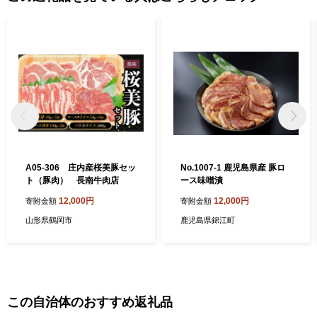
A05-306 庄内産桜美豚セッ
No.1007-1 鹿児島県産 豚ロ
ト（豚肉） 長南牛肉店
ース味噌漬
12,000円
12,000円
寄附金額
寄附金額
山形県鶴岡市
鹿児島県錦江町
この自治体のおすすめ返礼品