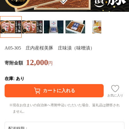
A05-305 庄内産桜美豚 庄味漬（味噌漬）
12,000
寄附金額
円
在庫: あり
お気に入り
現在お住まいの自治体へ寄附申込いただいた場合、返礼品は贈答され
ません。
配送時期：