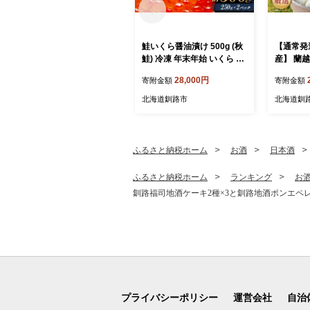
鮭いくら醤油漬け 500g (秋
【通常発
鮭) 冷凍 年末年始 いくら 鮭
産】 蘭越
いくら ご飯のお供 ご飯 米
kg 白米
28,000円
寄附金額
寄附金額
北海道 釧路市 F5F-0118
め お米
発送
北海道釧路市
北海道釧
ふるさと納税ホーム
お酒
日本酒
ふるさと納税ホーム
ランキング
お
釧路福司地酒ケーキ2種×3と釧路地酒ポンエペレ 
プライバシーポリシー
運営会社
自治