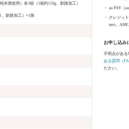
域の主力産業
米酒使用）各3箱（1箱約110g、釧路加工）
れらの地域産
au PAY
路空港であり
り、釧路加工）×1個
クレジットカ
自動車道(高
ners、AM
機能が高まるもの
然記念物｢タ
お申し込み
とする世界的
にあります。
不明点がある
しく快適なわ
ある質問（FA
と言えます。 ＜ワンストップ申請書送付先＞ 〒860-08
ださい。
33 熊本県熊本
ふるさと納税サポート
っております