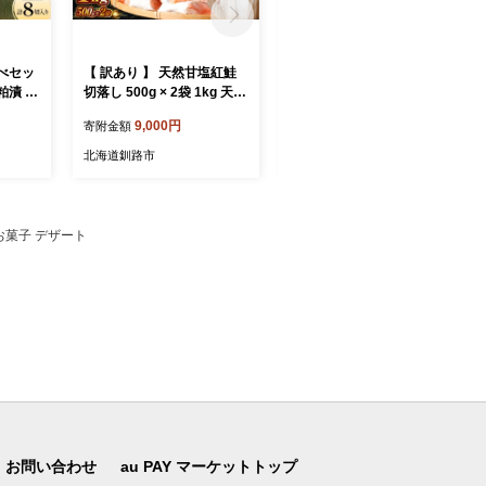
べセッ
【 訳あり 】 天然甘塩紅鮭
紅鮭ししゃもっ子 40g×3個
粕漬 2
切落し 500g × 2袋 1kg 天然
常温 鮭フレーク 鮭ほぐし
紅鮭 天然 紅鮭 鮭 さけ サケ
ふりかけ 鮭 さけ 紅鮭 しし
9,000円
8,000円
寄附金額
寄附金額
西京漬
魚類 魚 魚介 魚介類 海鮮 冷
ゃも 魚 魚介 海産物 海鮮 魚
ケ北海
凍 切落し 切り身 酒肴 晩酌
卵 ご飯のお供 米 弁当 おか
北海道釧路市
北海道釧路市
ちょう
おかず つまみ
ず 加工品 珍味 ギフト 北海
 大人気
道 釧路市 F5F-0173
釧路 老
スーパ
お菓子 デザート
 おいし
道東 北
お問い合わせ
au PAY マーケットトップ