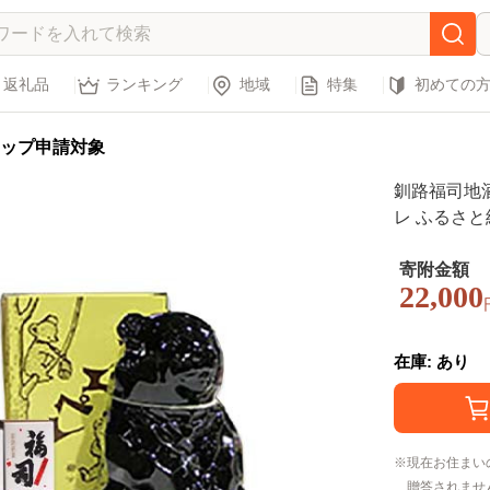
返礼品
ランキング
地域
特集
初めての
ップ申請対象
釧路福司地
レ ふるさと
ト
寄附金額
22,000
在庫: あり
現在お住まい
贈答されませ