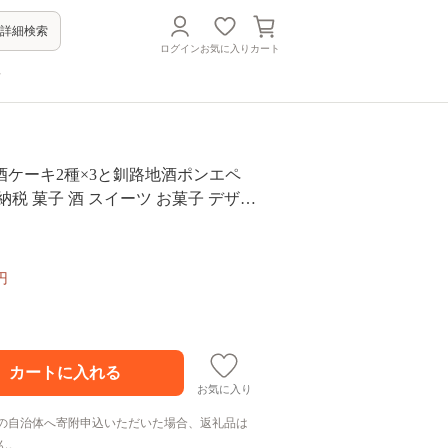
詳細検索
ログイン
お気に入り
カート
方
酒ケーキ2種×3と釧路地酒ポンエペ
納税 菓子 酒 スイーツ お菓子 デザー
円
お気に入り
の自治体へ寄附申込いただいた場合、返礼品は
ん。