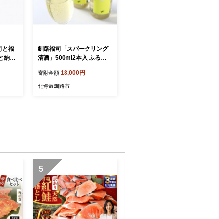
司と福
釧路福司「スパークリング
と納税
清酒」500ml2本入 ふるさ
と納税 酒 F4F-0525
18,000円
寄附金額
北海道釧路市
5
6