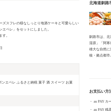
北海道釧路
ーズスフレの様なしっとり地酒ケーキと可愛らしい
ンエペレ」をセットにしました。
ます。
釧路市は、北
湿原」「阿寒
日
雄大な自然に
核・拠点都市
を担っています。 酪農を主力とする豊
豊富な森林資
げ量を誇る水
です。 安全
ンエペレ ふるさと納税 菓子 酒 スイーツ お菓
めるとともに
お支払い方
全や環境調和
います。 釧路市には、大規模な食品・製薬工場や製紙
au PAY
工場のほか、
au PAY 残