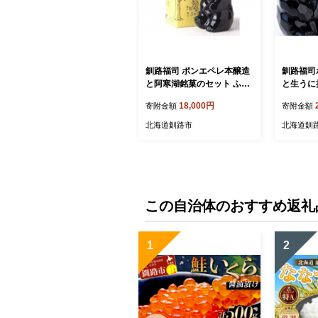
釧路福司 ポンエペレ本醸造
釧路福司
と阿寒湖銘菓のセット ふる
と生うに
さと納税 酒 菓子 F4F-0523
るさと納税 
18,000円
寄附金額
寄附金額
9
北海道釧路市
北海道釧
この自治体のおすすめ返礼
1
2