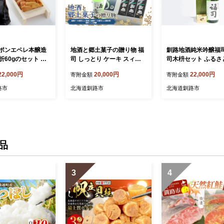
ポンエペレ本醸造
地酒と郷土菓子の贈り物 福
釧路地酒純米吟醸福
折60gのセット ふ
司 しっとり ケーキ スィー
司木枡セット ふるさ
うに 酒 F4F-054
ツ 洋菓子 お菓子 デザート
酒
22,000円
20,000円
22,000円
寄附金額
寄附金額
贈答品 ギフト 冷凍 プレゼ
ント 酒 地酒 父の日 母の日
路市
北海道釧路市
北海道釧路市
品
3
4