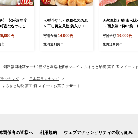
送】【令和7年度
＜熨斗なし・簡易包装のみ
天然厚切紅鮭 食べ比
町産ななつぼし 10
＞干し帆立貝柱 袋入り30g×
ト 西京漬 2切×2袋、
 北海道産 米 コメ こ
3袋 ほたて 干し貝柱 ホタテ
切×2袋 (計8切) 魚 切り身 漬
26,000円
14,000円
10,000円
寄附金額
寄附金額
 決済から7日前後で
貝柱 帆立 貝柱 ほたて貝柱
け 粕漬け 西京焼き 
海鮮 おつまみ 酒の肴 炊き
海鮮 鮭 しゃけ シャ
路市
北海道釧路市
北海道釧路市
込みご飯 だし 魚介 北海道
道 釧路 北海道 あい
父の日 母の日 ギフト 包装
リピート リピーター
お中元 贈答 ギフト 御中元
一番人気 あいちょう
贈り物 手土産 熨斗 のし ラ
舗 ご当地 ローカル 
釧路福司地酒ケーキ2種×3と釧路地酒ポンエペレ ふるさと納税 菓子 酒 スイーツ 
ッピング F4F-4500
ー 釧路 釧路市 人気
い 美味しい うまい 
酒ランキング
日本酒ランキング
海道 F4F-8513
ふるさと納税 菓子 酒 スイーツ お菓子 デザート
体関係者の皆様へ
利用規約
ウェブアクセシビリティの取り組み