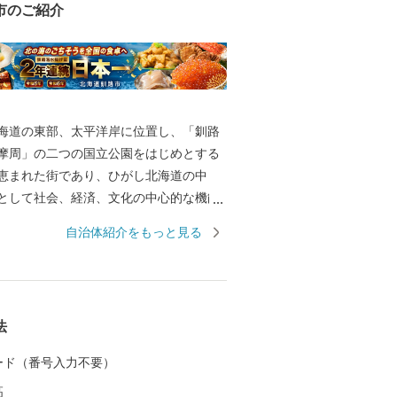
市のご紹介
海道の東部、太平洋岸に位置し、「釧路
摩周」の二つの国立公園をはじめとする
恵まれた街であり、ひがし北海道の中
として社会、経済、文化の中心的な機能
かな農業生産、
自治体紹介をもっと見る
源を有する林業、そして国内有数の水揚
産業など、日本の食料基地といえる地域
・安心で良質な食料の供給体制の形成に努
、この恵みを与えてくれる自然環境の保
法
型の循環社会実現への取り組みを進めて
 カード（番号入力不要）
全国唯一の石炭鉱業所が操業しており地
高