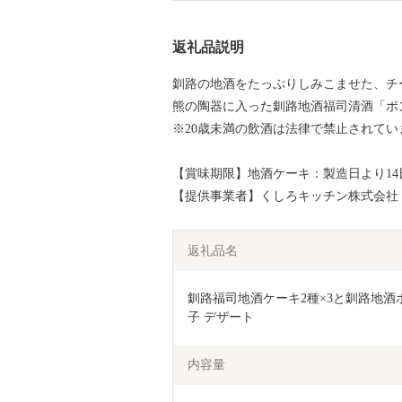
返礼品説明
釧路の地酒をたっぷりしみこませた、チ
熊の陶器に入った釧路地酒福司清酒「ポ
※20歳未満の飲酒は法律で禁止されてい
【賞味期限】地酒ケーキ：製造日より14
【提供事業者】くしろキッチン株式会社
返礼品名
釧路福司地酒ケーキ2種×3と釧路地酒ポ
子 デザート
内容量