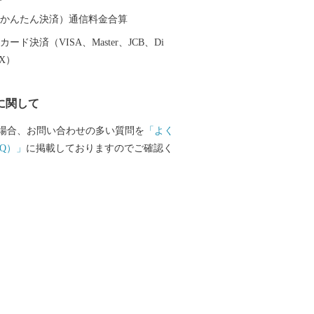
として地域経済の核となっています。 こ
業を支えているのが重要港湾釧路港や釧
（auかんたん決済）通信料金合算
、現在整備が進められている北海道横断
ード決済（VISA、Master、JCB、Di
速道路)の完成により今後、飛躍的に物流
EX）
と期待されています。 また、特別天
ンチョウ｣や「阿寒湖のマリモ」をはじめ
に関して
にも貴重で魅力あふれる地域資源が豊富
 さらに、夏でも最高気温が20度前後と涼
場合、お問い合わせの多い質問を
「よく
が街は、移住・長期滞在にも適した地域
Q）」
に掲載しておりますのでご確認く
市中央区平成3-18-10株式会社5C 釧路市
センター 行 ※1月10日必着とな
。