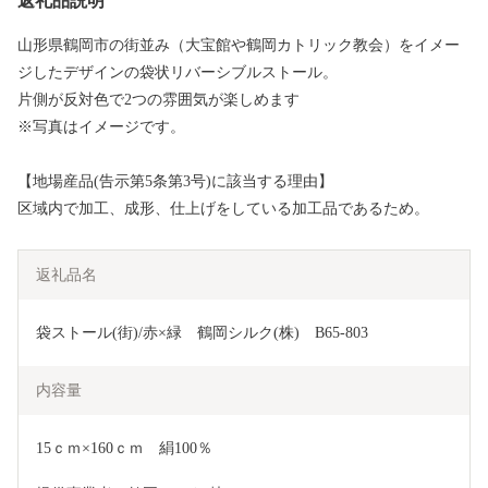
返礼品説明
山形県鶴岡市の街並み（大宝館や鶴岡カトリック教会）をイメー
ジしたデザインの袋状リバーシブルストール。
片側が反対色で2つの雰囲気が楽しめます
※写真はイメージです。
【地場産品(告示第5条第3号)に該当する理由】
区域内で加工、成形、仕上げをしている加工品であるため。
返礼品名
袋ストール(街)/赤×緑　鶴岡シルク(株)　B65-803　
内容量
15ｃｍ×160ｃｍ　絹100％