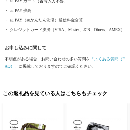
au PAY カード（番号入力不要）
rusato@city.tsuruoka.yamagata.jp ●お礼の品の内容や発送等に関する
au PAY 残高
問い合わせ 株式会社チャンピオン(管理業務受託事業者) 営業時間
【平日】10:00〜18:00 ※土日祝祭日はお休みをいただいておりま
au PAY（auかんたん決済）通信料金合算
す。 TEL: 0120-153-012 E-mail：3012_turuoka@champion.co.jp
クレジットカード決済（VISA、Master、JCB、Diners、AMEX）
お申し込みに関して
不明点がある場合、お問い合わせの多い質問を
「よくある質問（F
AQ）」
に掲載しておりますのでご確認ください。
この返礼品を見ている人はこちらもチェック