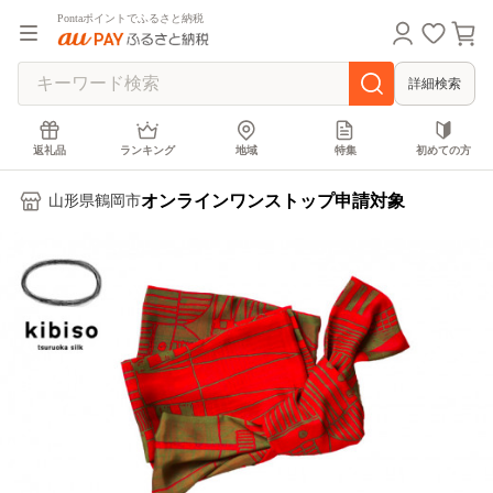
Pontaポイントでふるさと納税
詳細検索
返礼品
ランキング
地域
特集
初めての方
オンラインワンストップ申請対象
山形県鶴岡市