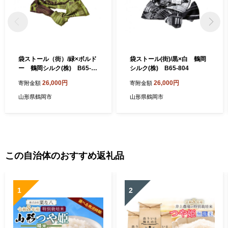
袋ストール（街）/緑×ボルド
袋ストール(街)/黒×白 鶴岡
ー 鶴岡シルク(株) B65-80
シルク(株) B65-804
6
26,000円
26,000円
寄附金額
寄附金額
山形県鶴岡市
山形県鶴岡市
この自治体のおすすめ返礼品
1
2