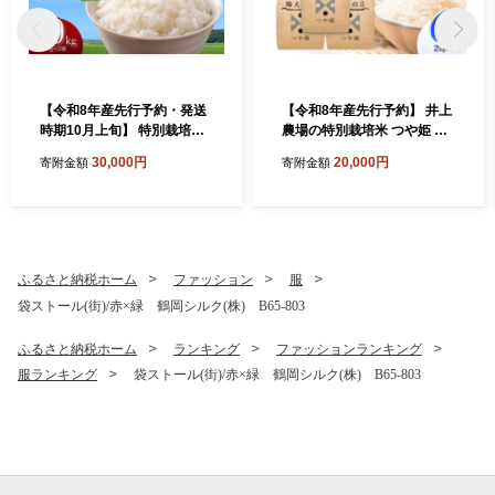
【令和8年産先行予約・発送
【令和8年産先行予約】 井上
時期10月上旬】 特別栽培米
農場の特別栽培米 つや姫 無
山形つや姫 精米 10kg(5kg×
洗米 6kg（2kg×3袋） K-8
30,000円
20,000円
寄附金額
寄附金額
2) 山形県鶴岡市産 株式会
56 山形県鶴岡市
社菜な八（鶴岡ファーマー
ズ）
ふるさと納税ホーム
ファッション
服
袋ストール(街)/赤×緑 鶴岡シルク(株) B65-803
ふるさと納税ホーム
ランキング
ファッションランキング
服ランキング
袋ストール(街)/赤×緑 鶴岡シルク(株) B65-803