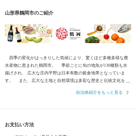
山形県鶴岡市のご紹介
四季の変化がはっきりした気候により、驚くほど多種多様な農
水産物に恵まれた鶴岡市。 季節ごとに旬の地魚が130種類も水
揚げされ、 広大な庄内平野は日本有数の穀倉地帯となっていま
す。 また、広大な土地と自然環境は多彩な歴史と伝統文化をも
たらしました。 地域の伝統行事や特色あるまつりは、今もなお
自治体紹介をもっと見る
市民の手によって大切に継承されています。 その特色が認めら
れ、日本初となるユネスコ食文化創造都市になりました。 ---------
--------------------------------------- 各種お問合せ先について ---------
--------------------------------------- ●ふるさと納税全般に関する問い
お支払い方法
合わせ 鶴岡市総務部総務課 ふるさと納税担当（平日8時30分~17
時15分） 電話0235-25-2118（直通） FAX0235-24-9071 E-mail：fu