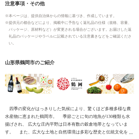
注意事項・その他
本ページは、提供自治体からの情報に基づき、作成しています。
提供元の都合などにより、掲載中に予告なく返礼品の仕様（規格、容量、
パッケージ、原材料など）が変更される場合がございます。お届けした返
礼品のパッケージやラベルに記載されている注意書きなどをご確認くださ
い。
山形県鶴岡市のご紹介
四季の変化がはっきりした気候により、驚くほど多種多様な農
水産物に恵まれた鶴岡市。 季節ごとに旬の地魚が130種類も水
揚げされ、 広大な庄内平野は日本有数の穀倉地帯となっていま
す。 また、広大な土地と自然環境は多彩な歴史と伝統文化をも