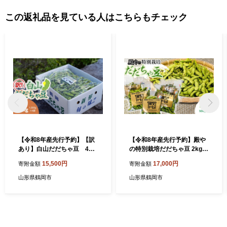
この返礼品を見ている人はこちらもチェック
【令和8年産先行予約】【訳
【令和8年産先行予約】殿や
あり】白山だだちゃ豆 4kg
の特別栽培だだちゃ豆 2kg
（1kg × 4袋） 長五郎 | だ
（500g×4袋） 枝豆 殿や
15,500円
17,000円
寄附金額
寄附金額
だちゃ豆 枝豆 えだまめ 豆 規
鶴岡 K-845 | だだちゃ豆
格外品 4キロ 夏の味覚 おつ
枝豆 えだまめ 豆 2キロ 夏の
山形県鶴岡市
山形県鶴岡市
まみ 旬の野菜 期間限定 名産
味覚 おつまみ 旬の野菜 期間
品 ビールのお供 山形県 庄内
限定 名産品 ビールのお供 手
東北 返礼品
土産 山形県 庄内 東北 返礼品