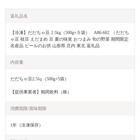
返礼品名
【冷凍】だだちゃ豆 2.5kg（500g×５袋）　A86-602　| だだち
ゃ豆 枝豆 えだまめ 豆 夏の味覚 おつまみ 旬の野菜 期間限定 
名産品 ビールのお供 山形県 庄内 東北 返礼品 
内容量
だだちゃ豆2.5㎏（500g×5袋）
【提供事業者】鶴岡飲料（株）
消費期限/賞味期限
1年（冷凍保存）