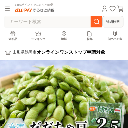
Pontaポイントでふるさと納税
詳細検索
返礼品
ランキング
地域
特集
初めての方
オンラインワンストップ申請対象
山形県鶴岡市