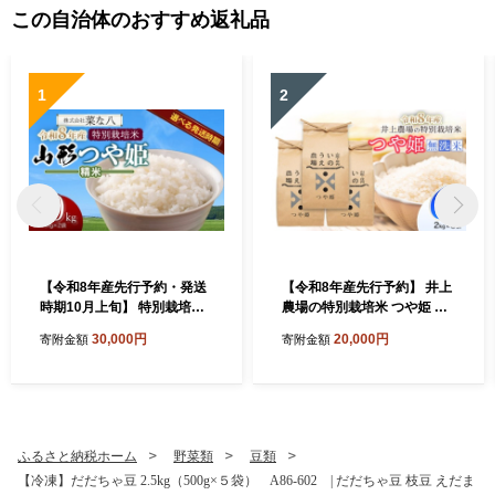
この自治体のおすすめ返礼品
1
2
【令和8年産先行予約・発送
【令和8年産先行予約】 井上
時期10月上旬】 特別栽培米
農場の特別栽培米 つや姫 無
山形つや姫 精米 10kg(5kg×
洗米 6kg（2kg×3袋） K-8
30,000円
20,000円
寄附金額
寄附金額
2) 山形県鶴岡市産 株式会
56 山形県鶴岡市
社菜な八（鶴岡ファーマー
ズ）
ふるさと納税ホーム
野菜類
豆類
【冷凍】だだちゃ豆 2.5kg（500g×５袋） A86-602 | だだちゃ豆 枝豆 えだま