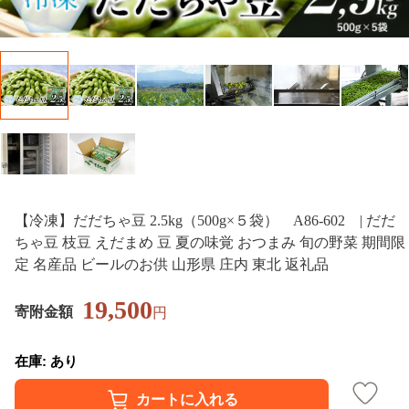
【冷凍】だだちゃ豆 2.5kg（500g×５袋） A86-602 | だだ
ちゃ豆 枝豆 えだまめ 豆 夏の味覚 おつまみ 旬の野菜 期間限
定 名産品 ビールのお供 山形県 庄内 東北 返礼品
19,500
寄附金額
円
在庫: あり