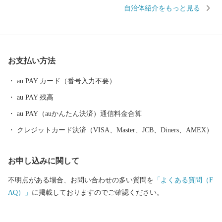
たらしました。 地域の伝統行事や特色あるまつりは、今もなお
自治体紹介をもっと見る
市民の手によって大切に継承されています。 その特色が認めら
れ、日本初となるユネスコ食文化創造都市になりました。 ---------
--------------------------------------- 各種お問合せ先について ---------
--------------------------------------- ●ふるさと納税全般に関する問い
お支払い方法
合わせ 鶴岡市総務部総務課 ふるさと納税担当（平日8時30分~17
時15分） 電話0235-25-2118（直通） FAX0235-24-9071 E-mail：fu
au PAY カード（番号入力不要）
rusato@city.tsuruoka.yamagata.jp ●お礼の品の内容や発送等に関する
au PAY 残高
問い合わせ 株式会社チャンピオン(管理業務受託事業者) 営業時間
【平日】10:00〜18:00 ※土日祝祭日はお休みをいただいておりま
au PAY（auかんたん決済）通信料金合算
す。 TEL: 0120-153-012 E-mail：3012_turuoka@champion.co.jp
クレジットカード決済（VISA、Master、JCB、Diners、AMEX）
お申し込みに関して
不明点がある場合、お問い合わせの多い質問を
「よくある質問（F
AQ）」
に掲載しておりますのでご確認ください。