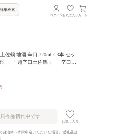
詳細検索
ログイン
お気に入り
カート
方
佐鶴 地酒 辛口 720ml × 3本 セッ
部 」 「 超辛口土佐鶴 」 「 辛口純
口 特別本醸造酒 四万十 冷酒 熱燗 ギ
ング 人気 お歳暮 年末 贈答 純米酒
日本酒セット 地酒セット 高知県 須
円
_x
お気に入り
の自治体へ寄附申込いただいた場合、返礼品は
ん。