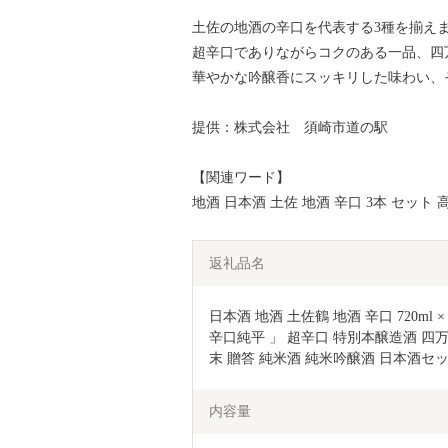
土佐の地酒の辛口を代表する3種を揃えま
超辛口でありながらコクのある一品、四
華やかな吟醸香にスッキリした味わい、
提供：株式会社 須崎市道の駅
【関連ワード】
地酒 日本酒 土佐 地酒 辛口 3本 セット
返礼品名
日本酒 地酒 土佐鶴 地酒 辛口 720ml 
辛口純平 」 超辛口 特別本醸造酒 四万
末 贈答 純米酒 純米吟醸酒 日本酒セット
内容量