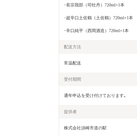
･長宗我部（司牡丹）720ml×1本
･超辛口土佐鶴（土佐鶴）720ml×1本
･辛口純平（西岡酒造）720ml×1本
配送方法
常温配送
受付期間
通年申込を受け付けております｡
提供者
株式会社須崎市道の駅