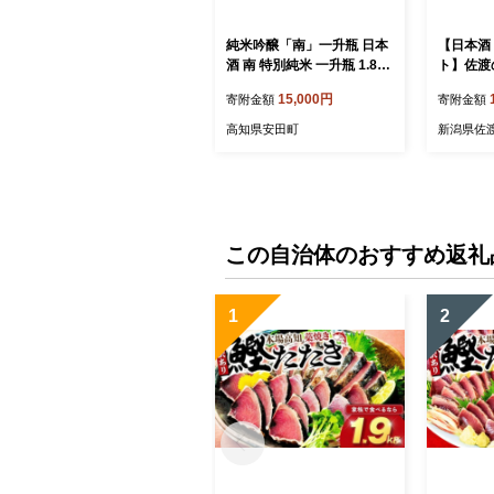
純米吟醸「南」一升瓶 日本
【日本酒
酒 南 特別純米 一升瓶 1.8L
ト】佐渡
土佐の地酒 米麹 辛口 冷酒
本醸造＋
15,000円
寄附金額
寄附金額
熱燗 純米酒 純米 お酒 酒 お
きりょうよ
さけ 選べる 配送 常温 冷蔵
| 新潟の
高知県安田町
新潟県佐
ギフト お祝い お中元 お歳
渡日本酒 
暮 クリスマス 年末年始 人
醸 清酒 
気 プレゼント 高知 安田町
さけ sa
南酒造 MN-06
べ 晩酌 
さど 新潟
この自治体のおすすめ返礼
1
2