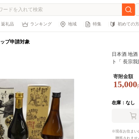
返礼品
ランキング
地域
特集
初めての
ップ申請対象
日本酒 地酒 土
ト「 長宗我
平 」 超辛
フト ランキ
寄附金額
15,000
純米吟醸酒 
崎市 ME031
在庫：なし
現在お住まい
贈答されませ