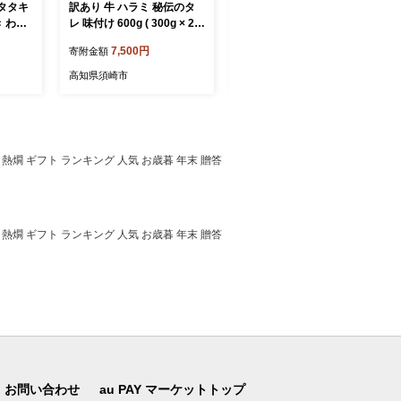
タタキ
訳あり 牛 ハラミ 秘伝のタ
カツオのタタキ 藁焼きカツ
き わら
レ 味付け 600g ( 300g × 2パ
オ 5kg 漬け丼 タタキ たた
ック ) 牛肉 はらみ ワケアリ
き 名物 一本釣り ポン酢付
7,500円
50,000円
寄附金額
寄附金額
包装 お
焼肉 焼き 肉 ワケアリ やわ
き 刺身 海鮮 魚 冷凍 お取り
晩ごは
らか 臭みなし バーベキュー
寄せ 高知県 須崎産 国産 ご
高知県須崎市
高知県須崎市
刺身 魚
BBQ マルキョー 醤油 米 ご
当地 真空パック グルメ 海
飯 ご米のお供 高知県 須崎
鮮丼 おかず おつまみ ギフ
市
ト 贈答 送料無料 天然 土佐
かつお 活き締め
酒 熱燗 ギフト ランキング 人気 お歳暮 年末 贈答
酒 熱燗 ギフト ランキング 人気 お歳暮 年末 贈答
お問い合わせ
au PAY マーケットトップ