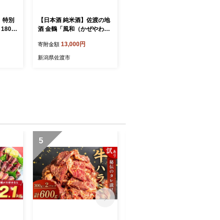
】特別
【日本酒 純米酒】佐渡の地
酒 金鶴「風和（かぜやわら
熱燗 ぬ
か）」1.8L 佐渡産五百万石
13,000円
寄附金額
会 晩酌
精米歩合60% 淡麗辛口 加藤
月見 山
酒造店 | 新潟の地酒 佐渡の
新潟県佐渡市
地酒 佐渡日本酒 純米酒 清
ト 高知
酒 地酒 日本酒 お酒 酒 さけ
32
sake 一升瓶 1800ml 晩酌
熱燗 冷酒 にいがた さど 新
潟県 佐渡市
5
6