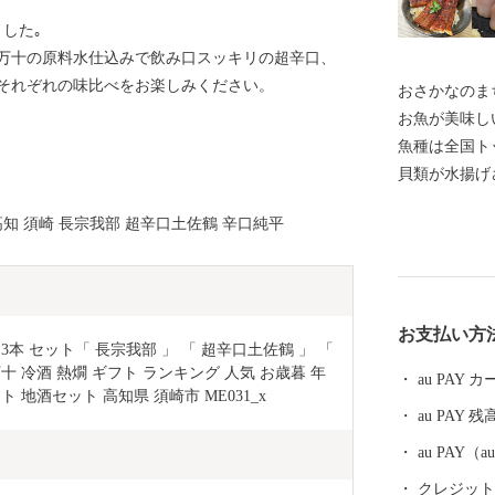
した｡
万十の原料水仕込みで飲み口スッキリの超辛口、
それぞれの味比べをお楽しみください。
おさかなのま
お魚が美味し
魚種は全国ト
貝類が水揚げ
や、養殖漁業
 高知 須崎 長宗我部 超辛口土佐鶴 辛口純平
定で食べられ
の魚貝類を楽
受けた文旦や
す。 【お問合せはこちら】 ・返礼品、お届けの時期に
お支払い方
関して 須崎商工会
× 3本 セット「 長宗我部 」 「 超辛口土佐鶴 」 「 
urusato@cciweb.or.jp ・お申
十 冷酒 熱燗 ギフト ランキング 人気 お歳暮 年
au PAY
等について 須崎
 地酒セット 高知県 須崎市 ME031_x
au PAY 残
0-1325 MAIL：i
au PAY
クレジットカ