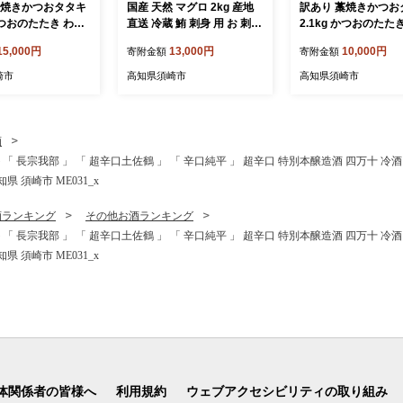
藁焼きかつおタタキ
国産 天然 マグロ 2kg 産地
訳あり 藁焼きかつお
 かつおのたたき わら
直送 冷蔵 鮪 刺身 用 お 刺し
2.1kg かつおのたた
い
身 新鮮 海鮮 生 魚 魚介類 国
焼き 高知 訳あり品 不揃い
15,000円
13,000円
10,000円
寄附金額
寄附金額
 小分け 個包装 お
産マグロ 海鮮丼 惣菜 おか
冷凍 真空 小分け 個
かず 惣菜 晩ごは
ず 冷蔵マグロ ふるさと納税
つまみ おかず 惣菜 
崎市
高知県須崎市
高知県須崎市
 カツオ 鰹 刺身 魚
まぐろ ふるさと納税鮪 TY0
ん 加工品 カツオ 鰹 
須崎市
241-2x
高知県 須崎市
酒
 セット「 長宗我部 」 「 超辛口土佐鶴 」 「 辛口純平 」 超辛口 特別本醸造酒 四万十 冷
 須崎市 ME031_x
酒ランキング
その他お酒ランキング
 セット「 長宗我部 」 「 超辛口土佐鶴 」 「 辛口純平 」 超辛口 特別本醸造酒 四万十 冷
 須崎市 ME031_x
体関係者の皆様へ
利用規約
ウェブアクセシビリティの取り組み