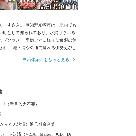
ち、すさき。 高知県須崎市は、県内でも
い町として知られており、水揚げされる
ップクラス！ 季節ごとに様々な種類の魚
され、 池ノ浦や久通で捕れる伊勢えび
発祥の地野見湾の鯛やカンパチ、季節限
自治体紹介をもっと見る
るメジカの刺身も人気を集め、鮮度抜群
しめます。 また、黒潮の恵みをたっぷり
ポンカンといった柑橘類、野菜も絶品で
法
議所 TEL：0889-59-0529 MAIL：s-f
し込み、書類、ご入金方法
 カード（番号入力不要）
市 ふるさと納税担当 TEL： 050-173
高
nfo@susaki-furusato.com
（auかんたん決済）通信料金合算
ード決済（VISA、Master、JCB、Di