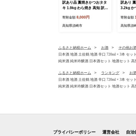
訳あり品 藁焼きかつおタタ
訳あり 
キ 1.9kg わら焼き 高知 訳あ
3.2kg
り 不揃い かつおのたたき
焼き 高知 訳あり品 不揃
8,000円
寄附金額
寄附金額
冷凍 真空 小分け 個包装 お
冷凍 真空
つまみ おかず 惣菜 晩ごは
つまみ お
高知県須崎市
高知県須
ん 加工品 カツオ 鰹 刺身 魚
ん 加工品
高知県 須崎市
高知県 
ふるさと納税ホーム
お酒
その他お
日本酒 地酒 土佐鶴 地酒 辛口 720ml × 3本
純米酒 純米吟醸酒 日本酒セット 地酒セット 高知県
ふるさと納税ホーム
ランキング
お
日本酒 地酒 土佐鶴 地酒 辛口 720ml × 3本
純米酒 純米吟醸酒 日本酒セット 地酒セット 高知県
プライバシーポリシー
運営会社
自治