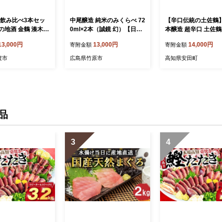
 飲み比べ3本セッ
中尾醸造 純米のみくらべ 72
【辛口伝統の土佐鶴
の地酒 金鶴 湊木遣
0ml×2本（誠鏡 幻）【日本
本醸造 超辛口 土佐鶴 1800
金鶴 普通酒＋北雪
酒 お酒 純米吟醸 純米酒 ま
ml 日本酒 冷酒 清酒 
13,000円
13,000円
14,000円
寄附金額
寄附金額
し 吟醸 各720ml
ぼろし 辛口 純米辛口 熱燗
る燗 家族 宴会 飲み
地酒 佐渡の地酒 佐
冷酒 燗酒】
お花見 祭り お米 お
渡市
広島県竹原市
高知県安田町
本醸造 普通酒 吟
田錦 土佐鶴 人気 年末年始
地酒 日本酒 お酒 酒
クリスマス プレゼン
ke 四合瓶 飲みくら
県 土佐 安田町 TR-01
熱燗 冷酒 にいがた
県 佐渡市
品
3
4