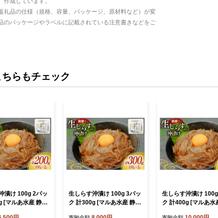
、作成しています。
返礼品の仕様（規格、容量、パッケージ、原材料など）が変
品のパッケージやラベルに記載されている注意書きなどをご
こちらもチェック
漬け 100g 2パッ
生しらす沖漬け 100g 3パッ
生しらす沖漬け 100g
0g [マルあ水産 静岡
ク 計300g [マルあ水産 静岡
ク 計400g [マルあ水
22424525-a] 生し
県 吉田町 22424525-b] 生し
県 吉田町 22424525-
6,500円
8,000円
10,000円
寄附金額
寄附金額