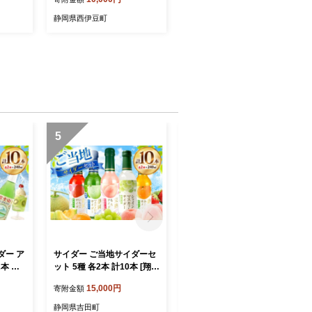
 しら
50ｇ 駿河湾 冷凍 西伊豆 伊
駿河湾産
豆 ギフト お歳暮 お中元
静岡県西伊豆町
5
6
ダー ア
サイダー ご当地サイダーセ
富士山サイダー 富士山頂コ
本 計1
ット 5種 各2本 計10本 [翔栄
ーラ セット 各5本 計10本
 吉田町
通商 静岡県 吉田町 224247
[翔栄通商 静岡県 吉田町 22
15,000円
15,000円
寄附金額
寄附金額
酸飲料
06] 炭酸 炭酸飲料 瓶 ソーダ
424707] 炭酸 炭酸飲料 瓶
ウイ ゆ
メロン みかん シャインマス
サイダー コーラ ご当地サイ
静岡県吉田町
静岡県吉田町