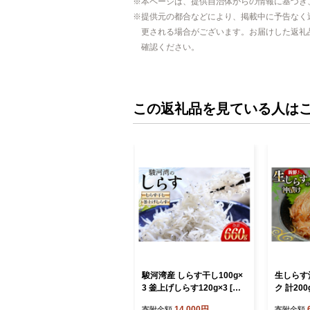
本ページは、提供自治体からの情報に基づき
提供元の都合などにより、掲載中に予告なく
更される場合がございます。お届けした返礼
確認ください。
この返礼品を見ている人は
駿河湾産 しらす干し100g×
生しらす沖
3 釜上げしらす120g×3 [マ
ク 計20
ルあ水産 静岡県 吉田町 224
県 吉田町 
14,000円
寄附金額
寄附金額