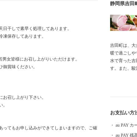
静岡県吉田
天日干しで素早く処理してあります。
冷凍保存してあります。
吉田町は、大
暖で過ごしや
。老若男女皆様にお召し上がりいただけます。
水で育った吉
ひ御賞味ください。
す。また、駿
すはピチピチ
加工場が増加
ぐろの切り身
にお召し上がり下さい。
納税を通じて
い。
供いたします
お支払い方
au PAY
あってもお申し込みができてしまいますので、ご確
au PAY 残