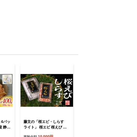
 4パッ
藤文の「桜エビ・しらす
産 静岡
ライト」 桜エビ 桜えび し
c] 生し
らす シラス 釜揚げ 100ｇ 1
10,000円
寄附金額