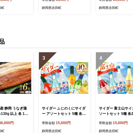
ラス 沖漬け しら
らす 生シラス 沖漬け しら
らす 生シラス 沖漬け
 魚 海鮮 駿河湾産
す シラス 魚 海鮮 駿河湾産
す シラス 魚 海鮮 
田町
静岡県吉田町
静岡県吉田町
品
3
4
産 静岡 うなぎ蒲
サイダー ふじのくにサイダ
サイダー 富士山サイ
130g 以上 各 1尾
ー アソートセット 5種 各2
ソートセット 5種 各2
回 計6尾 タレ 山椒
本 計10本 [翔栄通商 静岡県
0本 [翔栄通商 静岡県
46,000円
15,000円
15,000円
寄附金額
寄附金額
井川うなぎ 静岡県
吉田町 22424704] 炭酸 炭
22424705] 炭酸 炭
763] 静岡県産
酸飲料 瓶 ソーダ コーラ メ
瓶 ソーダ コーラ キ
田町
静岡県吉田町
静岡県吉田町