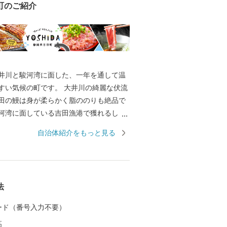
町のご紹介
井川と駿河湾に面した、一年を通して温
すい気候の町です。 大井川の綺麗な伏流
田の鰻は身が柔らかく脂ののりも絶品で
河湾に面している吉田漁港で獲れるしら
ぷりぷりで食感が抜群！近年、まぐろの
自治体紹介をもっと見る
しておりこれらの事業所で生産されるま
やネギトロも大変ご好評です。ふるさと
、それら魅力溢れる特産品を皆様にご提
。
法
 カード（番号入力不要）
高