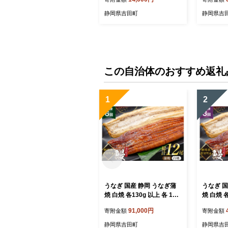
24639] 魚 海鮮 しらす 白子
らす 生シ
シラス 天日 じゃこ 小分け
す シラス
静岡県吉田町
静岡県吉
おじゃこ しらす干し
この自治体のおすすめ返礼
1
2
うなぎ 国産 静岡 うなぎ蒲
うなぎ 国
焼 白焼 各130g 以上 各 1尾
焼 白焼 各
計 2尾 6回 計12尾 タレ 山椒
計 2尾 3
91,000円
寄附金額
寄附金額
付き [大井川うなぎ 静岡県
付き [大
吉田町 22424764] 静岡県産
吉田町 22424
静岡県吉田町
静岡県吉