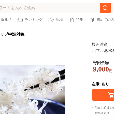
返礼品
ランキング
地域
特集
初めての
ップ申請対象
駿河湾産 しら
2 [マルあ水産
しらす 白子
しらす干し 
寄附金額
9,000
円
在庫: あり
現在お住まい
贈答されませ