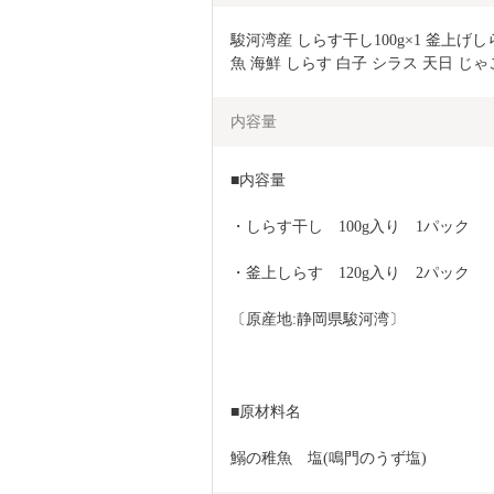
駿河湾産 しらす干し100g×1 釜上げしらす1
魚 海鮮 しらす 白子 シラス 天日 じ
内容量
■内容量
・しらす干し　100g入り　1パック
・釜上しらす　120g入り　2パック
〔原産地:静岡県駿河湾〕
■原材料名
鰯の稚魚　塩(鳴門のうず塩)