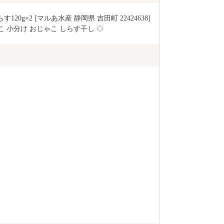
20g×2 [マルあ水産 静岡県 吉田町 22424638] 
ゃこ 小分け おじゃこ しらす干し ◇