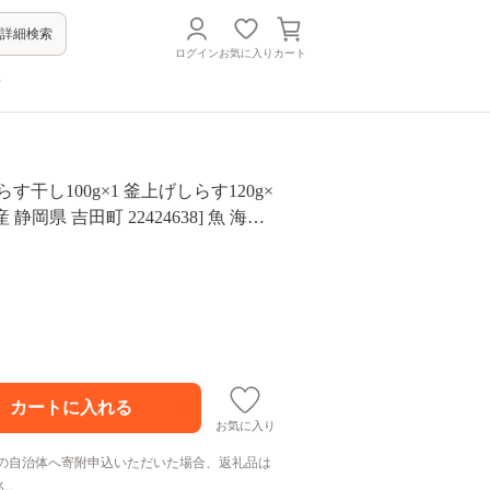
詳細検索
ログイン
お気に入り
カート
方
す干し100g×1 釜上げしらす120g×
 静岡県 吉田町 22424638] 魚 海鮮
 シラス 天日 じゃこ 小分け おじゃこ
◇
お気に入り
の自治体へ寄附申込いただいた場合、返礼品は
ん。