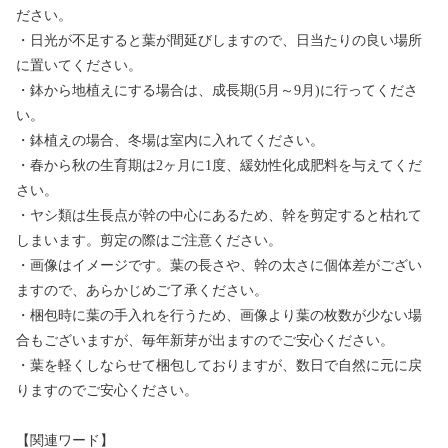
ださい。
・日光が不足すると葉が間延びしますので、日当たりの良い場所
に置いてください。
・鉢から地植えにする場合は、成長期(5月～9月)に行ってくださ
い。
・鉢植えの場合、冬場は室内に入れてください。
・春から秋の生育期は2ヶ月に1度、緩効性化成肥料を与えてくだ
さい。
・ヤシ類は生長点が幹の中心にあるため、幹を剪定すると枯れて
しまいます。剪定の際はご注意ください。
・画像はイメージです。葉の長さや、幹の太さに個体差がござい
ますので、あらかじめご了承ください。
・梱包時に葉の手入れを行うため、画像より葉の枚数が少ない場
合もございますが、毎年新芽が出ますのでご安心ください。
・葉を軽くしならせて梱包しておりますが、数日で自然に元に戻
りますのでご安心ください。
【関連ワード】