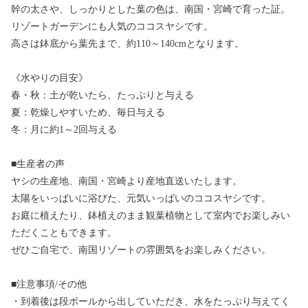
幹の太さや、しっかりとした葉の色は、南国・宮崎で育った証。
リゾートガーデンにも人気のココスヤシです。
高さは鉢底から葉先まで、約110～140cmとなります。
《水やりの目安》
春・秋：土が乾いたら、たっぷりと与える
夏：乾燥しやすいため、毎日与える
冬：月に約1～2回与える
■生産者の声
ヤシの生産地、南国・宮崎より産地直送いたします。
太陽をいっぱいに浴びた、元気いっぱいのココスヤシです。
お庭に植えたり、鉢植えのまま観葉植物として室内でお楽しみい
ただくこともできます。
ぜひご自宅で、南国リゾートの雰囲気をお楽しみください。
■注意事項/その他
・到着後は段ボールから出していただき、水をたっぷり与えてく