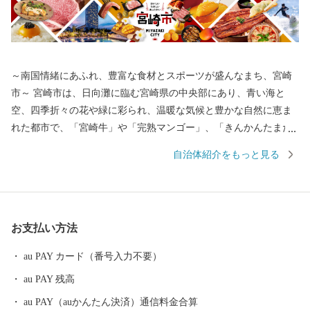
～南国情緒にあふれ、豊富な食材とスポーツが盛んなまち、宮崎
市～ 宮崎市は、日向灘に臨む宮崎県の中央部にあり、青い海と
空、四季折々の花や緑に彩られ、温暖な気候と豊かな自然に恵ま
れた都市で、「宮崎牛」や「完熟マンゴー」、「きんかんたまた
ま」など食材も豊富です。また、プロスポーツのキャンプ地とし
自治体紹介をもっと見る
ても有名で、マリンスポーツやゴルフなども気軽に楽しめ、ファ
ンにはたまらない魅力がつまっています。 宮崎市が誇る食やスポ
ーツを多くの方に体験していただき、宮崎の魅力を知っていただ
ければ幸いです。 ■お礼品の配送について ・お礼品の配送日のご
お支払い方法
指定はできかねますので、予めご了承ください。 ・お礼品の在庫
状況により、お礼品ページ内表記のお届け時期以上に時間を頂戴
au PAY カード（番号入力不要）
する場合がございますのでご理解の程宜しくお願い致します。 ・
au PAY 残高
お届けを致しましたお礼品は確実にお受取りください。長期不在
等寄付者様事由による返送、劣化、においては再送は出来ませ
au PAY（auかんたん決済）通信料金合算