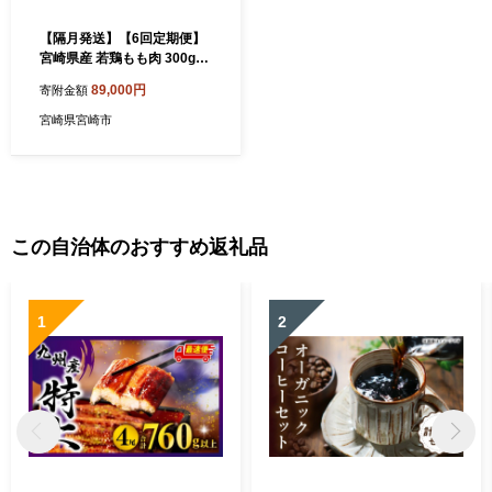
【隔月発送】【6回定期便】
宮崎県産 若鶏もも肉 300g×1
0P 計3kg_M241-T001-6-2
89,000円
寄附金額
宮崎県宮崎市
この自治体のおすすめ返礼品
1
2