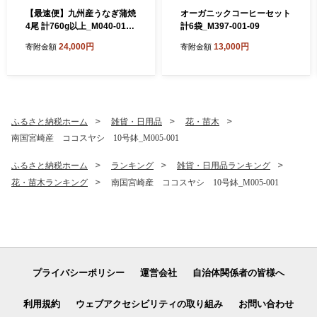
【最速便】九州産うなぎ蒲焼
オーガニックコーヒーセット
4尾 計760g以上_M040-011-
計6袋_M397-001-09
2W
24,000円
13,000円
寄附金額
寄附金額
ふるさと納税ホーム
雑貨・日用品
花・苗木
南国宮崎産 ココスヤシ 10号鉢_M005-001
ふるさと納税ホーム
ランキング
雑貨・日用品ランキング
花・苗木ランキング
南国宮崎産 ココスヤシ 10号鉢_M005-001
プライバシーポリシー
運営会社
自治体関係者の皆様へ
利用規約
ウェブアクセシビリティの取り組み
お問い合わせ