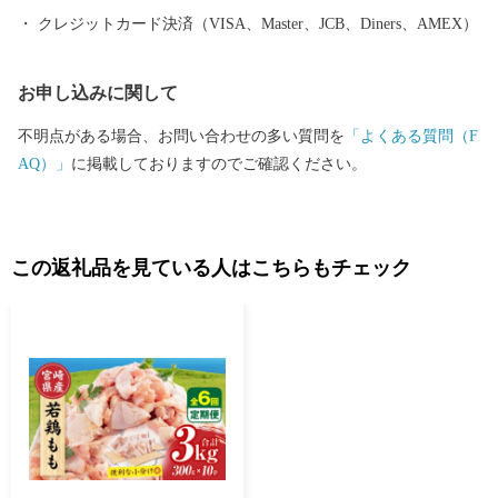
ん。 ・一部離島にはクール便でのお届けが出来ませんのでご注意
クレジットカード決済（VISA、Master、JCB、Diners、AMEX）
ください。 ・ヤマト運輸様の転送料につきまして お届け先を変更
（転送）する場合、転送料金は、ご贈答用の場合でもお届け先様
お申し込みに関して
のご負担となります。ご住所にお間違いがないか十分にご確認の
上ご注文ください。 尚、お届け先様が住所不明で配達ができない
不明点がある場合、お問い合わせの多い質問を
「よくある質問（F
場合は、送り状記載のご依頼主様に返送させていただきます。 ■
AQ）」
に掲載しておりますのでご確認ください。
ワンストップ特例申請書 入金確認後、注文内容確認画面の【注文
者情報】に記載の住所へ申込完了日から30日程度で発送いたしま
す。 （返信封筒あり・切手不要） ※確定申告をされる方は特例申
請の必要はありません。 【ワンストップ特例申請書送付先】 〒88
この返礼品を見ている人はこちらもチェック
5-0078 住所：宮崎県都城市宮丸町3070-1 宛先：宮崎市ふるさと納
税担当 宛 ※ワンストップ特例申請受付を外部委託しています。